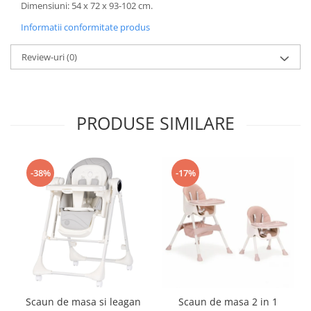
Triciclete copii si adulti
Dimensiuni: 54 x 72 x 93-102 cm.
Trotinete copii si adulti
Informatii conformitate produs
Biciclete fara pedale
Review-uri
(0)
Masinute fara pedale
Karturi si masinute cu pedale
Role copii si adulti
PRODUSE SIMILARE
Masinute si motociclete electrice
Marsupii
-38%
-17%
Premergatoare
Skateboard
Scaune de biciclete copii
Baita, Igiena, Siguranta
Baie
Lenjerie mamici
Scaun de masa si leagan
Scaun de masa 2 in 1
Olite