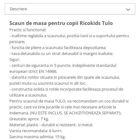
Mobilier Birou
Descriere
Saltele de infasat
Scaun de masa pentru copii Ricokids Tulo
Scaun masa copii
Practic si functional:
La plimbare
- inaltime reglabila a scaunului, pozitia tavii si a suportului pentru
picioare;
Biciclete
- functia de pliere a scaunului faciliteaza depozitarea;
Biciclete copii cu roti 10 inch (2-4
- tava detasabila cu un strat detasabil si margini inaltate;
ani)
Sigur:
- centuri de siguranta in 5 puncte, indeplineste standardul
Biciclete copii cu roti 12 inch (3-6
european strict EN 14988;
ani)
- datorita rotilor situate in picioarele din spate ale scaunului,
Biciclete copii cu roti 14 inch (3-7
puteti muta cu usurinta scaunul in alt loc;
ani)
- constructia solida si rotile incorporate faciliteaza procesul de
utilizare a scaunului;
Biciclete copii cu roti 16 inch (4-9
Pentru scaunul de masa TULO, va recomandam un cos durabil si
ani)
practic, care va tine jucariile si cele mai necesare articole la
Biciclete copii cu roti 20 inch
indemana. (NU ESTE INCLUS, SE ACHIZITIONEAZA SEPARAT!).
Biciclete cu roti 24 inch
Greutate: aprox. 7 kg.
Material: plastic - durabil si rezistent- si metal.
Biciclete cu roti 26 inch
Varsta recomandata: 6 luni+;
Biciclete cu roti 27 inch
Sarcina maxima admisa: 15 kg.