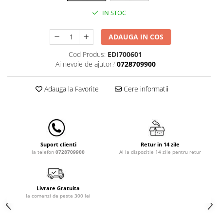
Lenjerii patut 140 x 70 cm
IN STOC
Lenjerie patuturi tineret
Baldachin patut
ADAUGA IN COS
Paturici copii
Perne copii si mamici
Cod Produs:
EDI700601
Ai nevoie de ajutor?
0728709900
Protectii saltea
Comode copii
Adauga la Favorite
Cere informatii
Bariere de protectie pat
Porti de siguranta
Dulap si cutii jucarii
Sac de dormit copii
Retur in 14 zile
Suport clienti
Ai la dispozitie 14 zile pentru retur
la telefon
0728709900
Fotolii copii
Leagane & balansoare & sezlonguri
Covorase de joaca
Livrare Gratuita
la comenzi de peste 300 lei
Carusele patut
Lampi de veghe