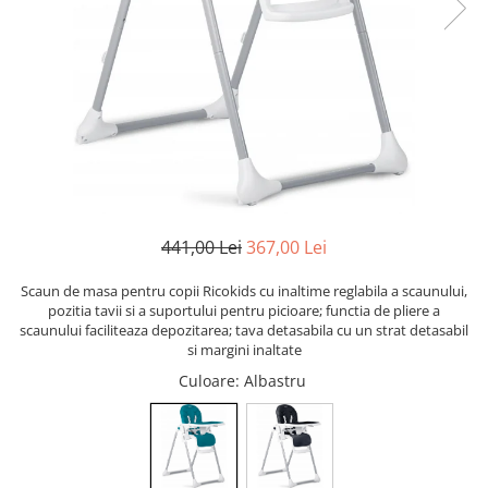
Scaune auto copii
Camera copilului
Patuturi copii
Patuturi lemn pana la 120 x 60 cm
Patuturi lemn 140 x 70 cm
Patuturi lemn 160 x 80 cm
Pat tineret
Patuturi pliabile si tarcuri de joaca
441,00 Lei
367,00 Lei
Saltele patut copii
Saltele mici
Scaun de masa pentru copii Ricokids cu inaltime reglabila a scaunului,
pozitia tavii si a suportului pentru picioare; functia de pliere a
Saltele de la 120 x 60 cm
scaunului faciliteaza depozitarea; tava detasabila cu un strat detasabil
Saltele de la 140 x 70 cm
si margini inaltate
Saltele 127 x 63 cm
Culoare
: Albastru
Saltele de la 160 x 80 cm
Lenjerii patuturi
Lenjerii patut 120 x 60 cm