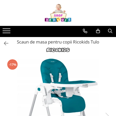
Toate Produsele
Carucioare copii
Carucioare copii sport
Scaun de masa pentru copii Ricokids Tulo
Carucioare copii 2in1
Carucioare copii 3in1
Carucioare gemeni
-17%
Accesorii carucioare copii
Genti mamici
Huse ploaie si antiinsecte
Saci si invelitoare
Adaptoare
Umbrele carucioare
Accesorii diverse carucioare
Landouri pentru bebelusi