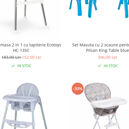
masa 2 in 1 cu tapiterie Ecotoys
Set Masuta cu 2 scaune pentr
HC-135C
Pilsan King Table blu
183,00 Lei
152,00 Lei
396,00 Lei
IN STOC
IN STOC
-30%