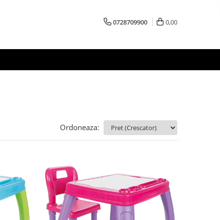
0728709900
0,00
Ordoneaza: