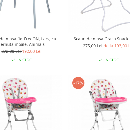
de masa fix, FreeON, Lars, cu
Scaun de masa Graco Snack
pernuta moale, Animals
275,00 Lei
de la 193,00 
272,00 Lei
192,00 Lei
IN STOC
IN STOC
-17%