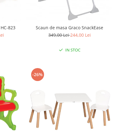
s HC-823
Scaun de masa Graco SnackEase
Lei
349,00 Lei
244,00 Lei
IN STOC
-26%