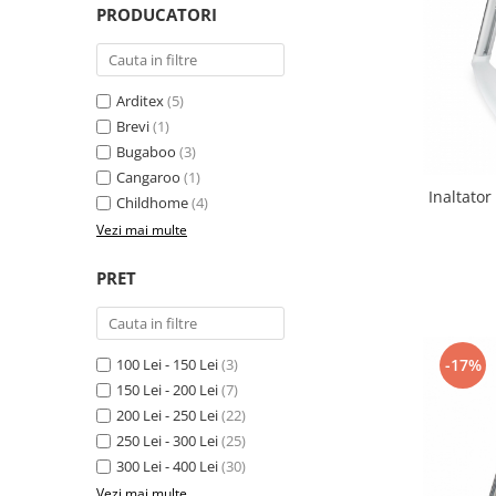
PRODUCATORI
Scaune auto copii
Camera copilului
Patuturi copii
Arditex
(5)
Patuturi lemn pana la 120 x 60 cm
Brevi
(1)
Patuturi lemn 140 x 70 cm
Bugaboo
(3)
Patuturi lemn 160 x 80 cm
Cangaroo
(1)
Inaltato
Pat tineret
Childhome
(4)
Vezi mai multe
Patuturi pliabile si tarcuri de joaca
Saltele patut copii
PRET
Saltele mici
Saltele de la 120 x 60 cm
Saltele de la 140 x 70 cm
-17%
100 Lei - 150 Lei
(3)
Saltele 127 x 63 cm
150 Lei - 200 Lei
(7)
Saltele de la 160 x 80 cm
200 Lei - 250 Lei
(22)
Lenjerii patuturi
250 Lei - 300 Lei
(25)
300 Lei - 400 Lei
(30)
Lenjerii patut 120 x 60 cm
Vezi mai multe