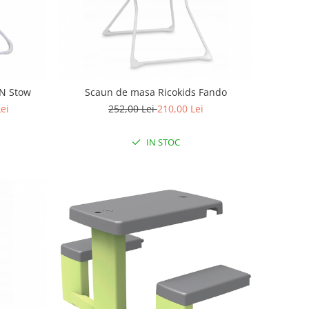
 N Stow
Scaun de masa Ricokids Fando
Lei
252,00 Lei
210,00 Lei
IN STOC