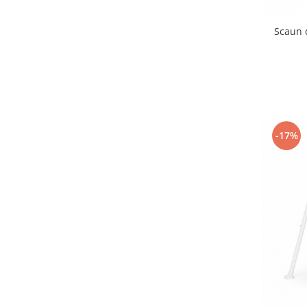
Interfoane, Sterilizatoare,
Electronice diverse
Scaun 
Incalzitoare si sterilizatoare
biberoane bebe
Umidificatoare electrice aer
Cantare bebelusi si adulti
Interfoane bebelusi
-17%
Aparate aerosoli
Aparate diverse
Aspirator nazal
Pompe san
Robot de bucatarie
Tensiometre
Termometre camera si baie
Termometre copii si bebe