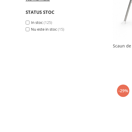
Lenjerii patut 140 x 70 cm
Lenjerie patuturi tineret
STATUS STOC
Baldachin patut
In stoc
(125)
Paturici copii
Nu este in stoc
(15)
Perne copii si mamici
Protectii saltea
Scaun de 
Comode copii
Bariere de protectie pat
Porti de siguranta
Dulap si cutii jucarii
Sac de dormit copii
-29%
Fotolii copii
Leagane & balansoare & sezlonguri
Covorase de joaca
Carusele patut
Lampi de veghe