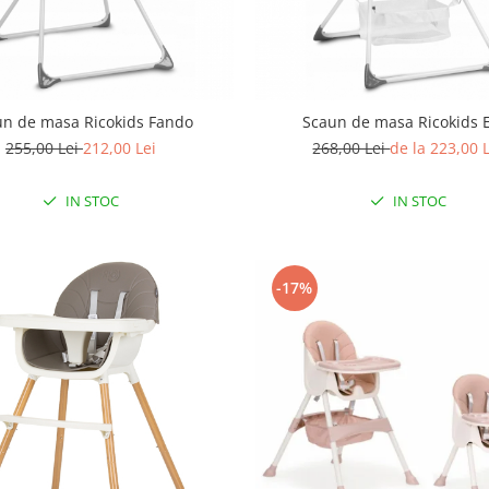
un de masa Ricokids Fando
Scaun de masa Ricokids 
255,00 Lei
212,00 Lei
268,00 Lei
de la 223,00 
IN STOC
IN STOC
-17%