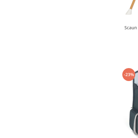
Seturi de hranire
Joaca si sport exterior
Trambuline
Scaun 
Centre de joaca exterior
Patine de gheata
Patine gheata reglabile
Patine gheata fixe
Corturi si casute copii
-23%
Baschet
SANIUTE
Mese de Tenis
Articole de plaja
Jucarii pentru copii
Aparate fitness
Benzi de Alergare