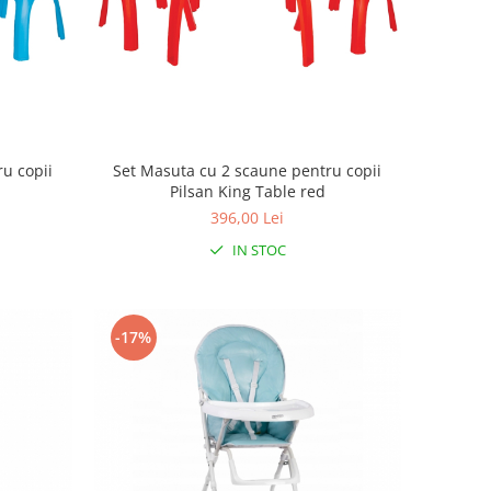
u copii
Set Masuta cu 2 scaune pentru copii
e
Pilsan King Table red
396,00 Lei
IN STOC
-17%