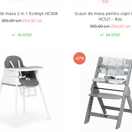
de masa 2 in 1 Ecotoys HC508
Scaun de masa pentru copii 
HC521 - Roz
305,00 Lei
254,00 Lei
305,00 Lei
254,00 Lei
IN STOC
IN STOC
-47%