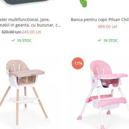
ster multifunctional, Jane,
Banca pentru copii Pilsan Chi
mabil in geanta, cu buzunar, cu
489,00 Lei
in 3 puncte, 6-36 luni, Seal
320,00 Lei
245,00 Lei
IN STOC
IN STOC
-17%