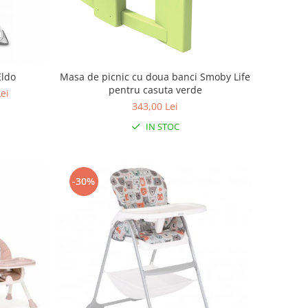
Eldo
Masa de picnic cu doua banci Smoby Life
pentru casuta verde
Lei
343,00 Lei
IN STOC
-30%