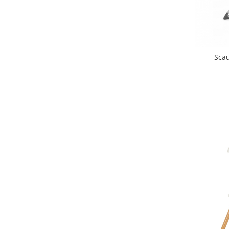
Triciclete copii si adulti
Trotinete copii si adulti
Biciclete fara pedale
Masinute fara pedale
Sca
Karturi si masinute cu pedale
Role copii si adulti
Masinute si motociclete electrice
Marsupii
Premergatoare
Skateboard
Scaune de biciclete copii
Baita, Igiena, Siguranta
Baie
Lenjerie mamici
Olite