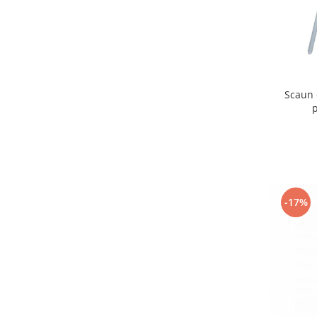
Mobilier Birou
Saltele de infasat
Scaun masa copii
La plimbare
Scaun 
Biciclete
Biciclete copii cu roti 10 inch (2-4
ani)
Biciclete copii cu roti 12 inch (3-6
ani)
Biciclete copii cu roti 14 inch (3-7
ani)
-17%
Biciclete copii cu roti 16 inch (4-9
ani)
Biciclete copii cu roti 20 inch
Biciclete cu roti 24 inch
Biciclete cu roti 26 inch
Biciclete cu roti 27 inch