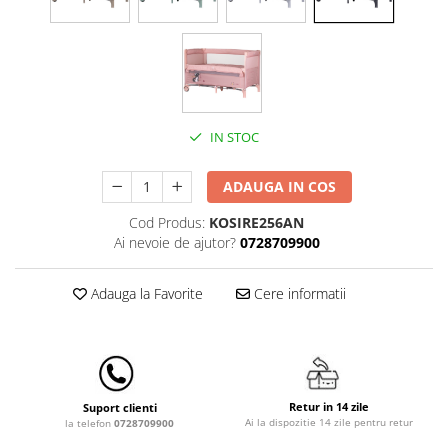
Lampi de veghe
Mobilier Birou
Saltele de infasat
IN STOC
ADAUGA IN COS
Cod Produs:
KOSIRE256AN
Ai nevoie de ajutor?
0728709900
Adauga la Favorite
Cere informatii
Retur in 14 zile
Suport clienti
Ai la dispozitie 14 zile pentru retur
la telefon
0728709900