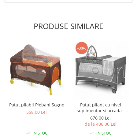
PRODUSE SIMILARE
-30%
Patut pliabil Plebani Sogno
Patut pliant cu nivel
suplimentar si arcada -
558,00 Lei
Lionelo
676,00 Lei
de la 406,00 Lei
IN STOC
IN STOC