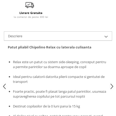
Livrare Gratuita
la comenzi de peste 300 lei
Descriere
Patut pliabil Chipolino Relax cu laterala culisanta
Relax este un patut cu sistem side-sleeping, conceput pentru
a permite parintilor sa doarma aproape de copil
Ideal pentru calatorii datorita plierii compacte si gentutei de
transport
Foarte practic, poate fi plasat langa patul parintilor, usureaza
supravegherea copilului pe tot parcursul noptii
Destinat copilasilor de la 0 luni pana la 15 kg
Al doilea nivel cu saltea, potrivit pentru nou-nascuti, avand