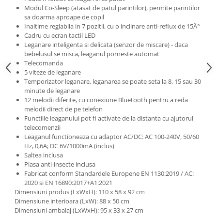
Modul Co-Sleep (atasat de patul parintilor), permite parintilor
sa doarma aproape de copil
Inaltime reglabila in 7 pozitii, cu o inclinare anti-reflux de 15Â°
Cadru cu ecran tactil LED
Leganare inteligenta si delicata (senzor de miscare) - daca
bebelusul se misca, leaganul porneste automat
Telecomanda
5 viteze de leganare
Temporizator leganare, leganarea se poate seta la 8, 15 sau 30
minute de leganare
12 melodii diferite, cu conexiune Bluetooth pentru a reda
melodii direct de pe telefon
Functiile leaganului pot fi activate de la distanta cu ajutorul
telecomenzii
Leaganul functioneaza cu adaptor AC/DC: AC 100-240V, 50/60
Hz, 0,6A; DC 6V/1000mA (inclus)
Saltea inclusa
Plasa anti-insecte inclusa
Fabricat conform Standardele Europene EN 1130:2019 / AC:
2020 si EN 16890:2017+A1:2021
Dimensiuni produs (LxWxH): 110 x 58 x 92 cm
Dimensiune interioara (LxW): 88 x 50 cm
Dimensiuni ambalaj (LxWxH): 95 x 33 x 27 cm