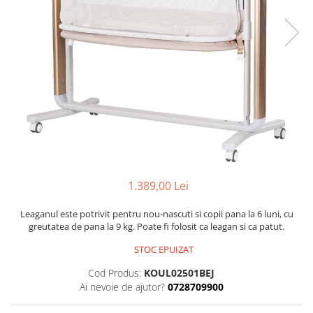
Lenjerii patut 120 x 60 cm
Termometre copii si bebe
Lenjerii patut 140 x 70 cm
Biciclete fara pedale
Alte Sporturi
Lenjerie patuturi tineret
Masinute fara pedale
Mingi fitness si medicinale
Baldachin patut
Karturi si masinute cu pedale
Scara antrenament
Paturici copii
Role copii si adulti
Perne copii si mamici
Masinute si motociclete electrice
Protectii saltea
Comode copii
Marsupii
Bariere de protectie pat
Premergatoare
Porti de siguranta
Skateboard
1.389,00 Lei
Dulap si cutii jucarii
Scaune de biciclete copii
Leaganul este potrivit pentru nou-nascuti si copii pana la 6 luni, cu
Sac de dormit copii
greutatea de pana la 9 kg. Poate fi folosit ca leagan si ca patut.
Fotolii copii
STOC EPUIZAT
Leagane & balansoare & sezlonguri
Cod Produs:
KOUL02501BEJ
Covorase de joaca
Ai nevoie de ajutor?
0728709900
Carusele patut