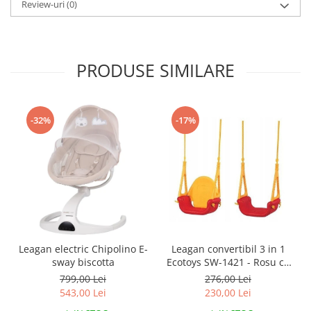
Review-uri
(0)
PRODUSE SIMILARE
-32%
-17%
Leagan electric Chipolino E-
Leagan convertibil 3 in 1
sway biscotta
Ecotoys SW-1421 - Rosu cu
Galben
799,00 Lei
276,00 Lei
543,00 Lei
230,00 Lei