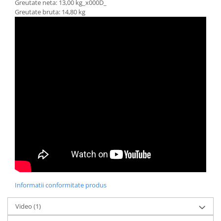
Greutate neta: 13,00 kg_x000D_
Greutate bruta: 14,80 kg
Informatii conformitate produs
Video
(1)