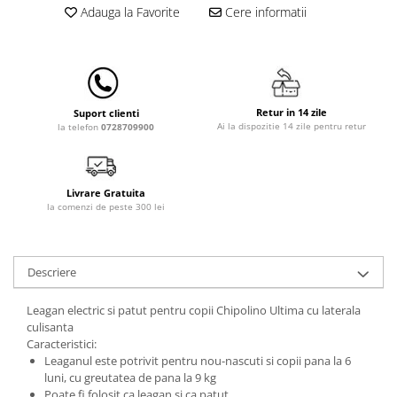
Adauga la Favorite
Cere informatii
Lampi de veghe
Mobilier Birou
Saltele de infasat
Retur in 14 zile
Suport clienti
Ai la dispozitie 14 zile pentru retur
la telefon
0728709900
Livrare Gratuita
la comenzi de peste 300 lei
Descriere
Leagan electric si patut pentru copii Chipolino Ultima cu laterala
culisanta
Caracteristici:
Leaganul este potrivit pentru nou-nascuti si copii pana la 6
luni, cu greutatea de pana la 9 kg
Poate fi folosit ca leagan si ca patut