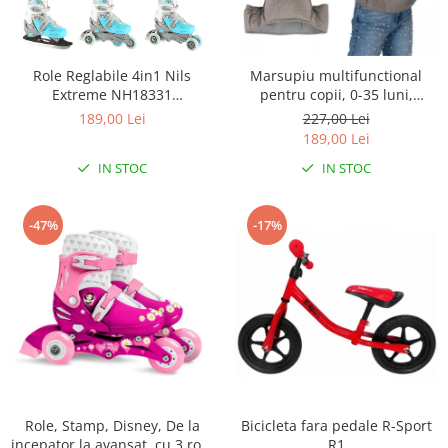
Role Reglabile 4in1 Nils
Marsupiu multifunctional
Extreme NH18331
pentru copii, 0-35 luni,
Albastru/Gri
Ecotoys J-BC1601 - Gri
189,00 Lei
227,00 Lei
189,00 Lei
IN STOC
IN STOC
-47%
-17%
Role, Stamp, Disney, De la
Bicicleta fara pedale R-Sport
incepator la avansat, cu 3 roti,
R1