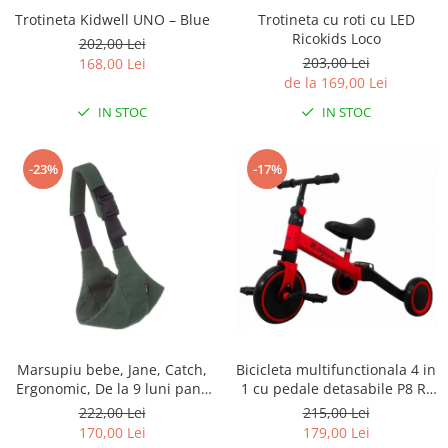
Trotineta Kidwell UNO – Blue
Trotineta cu roti cu LED
Ricokids Loco
202,00 Lei
203,00 Lei
168,00 Lei
de la 169,00 Lei
IN STOC
IN STOC
-23%
-17%
Marsupiu bebe, Jane, Catch,
Bicicleta multifunctionala 4 in
Ergonomic, De la 9 luni pana
1 cu pedale detasabile P8 R-
la 22 Kg, Botanic
Sport
222,00 Lei
215,00 Lei
170,00 Lei
179,00 Lei