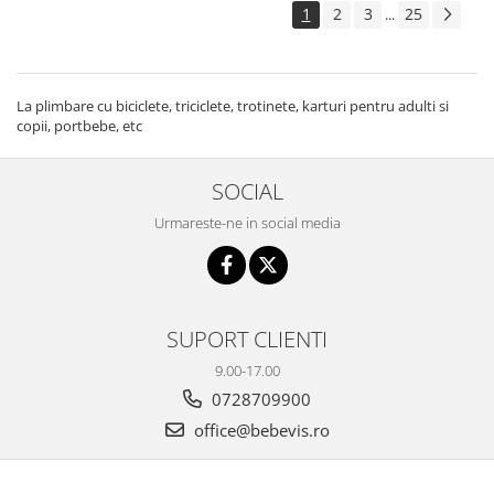
1
2
3
25
...
La plimbare cu biciclete, triciclete, trotinete, karturi pentru adulti si
copii, portbebe, etc
SOCIAL
Urmareste-ne in social media
SUPORT CLIENTI
9.00-17.00
0728709900
office@bebevis.ro