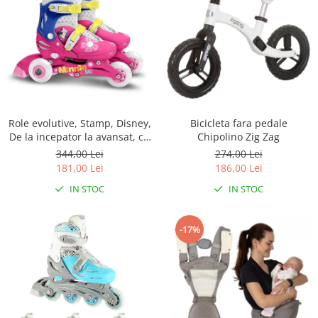
Role evolutive, Stamp, Disney,
Bicicleta fara pedale
De la incepator la avansat, cu
Chipolino Zig Zag
3 roti, Ajustabile, Inchidere
344,00 Lei
274,00 Lei
prin velcro, cu frana, Marime
181,00 Lei
186,00 Lei
27-30, Minnie Mouse
IN STOC
IN STOC
-17%