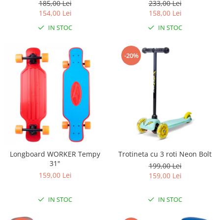
185,00 Lei
233,00 Lei
Lampi de veghe
154,00 Lei
158,00 Lei
Mobilier Birou
IN STOC
IN STOC
Saltele de infasat
-20%
Longboard WORKER Tempy
Trotineta cu 3 roti Neon Bolt
31"
199,00 Lei
159,00 Lei
159,00 Lei
IN STOC
IN STOC