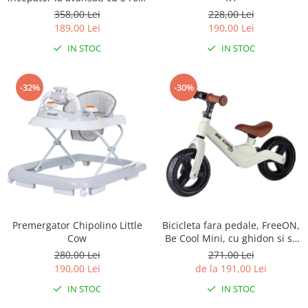
Ajustabile, Inchidere prin
358,00 Lei
228,00 Lei
velcro, cu frana, Marime 27-
189,00 Lei
190,00 Lei
30, Princess
IN STOC
IN STOC
-32%
-30%
Premergator Chipolino Little
Bicicleta fara pedale, FreeON,
Cow
Be Cool Mini, cu ghidon si sa
reglabile, Roti din EVA, Pana
280,00 Lei
271,00 Lei
in 30 Kg, Roti 8 inch, 12 luni+,
190,00 Lei
de la 191,00 Lei
Alb
IN STOC
IN STOC