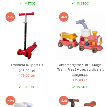
IN STOC
IN STOC
-17%
-46%
Trotineta R-Sport H1
Antemergator 5 in 1 Magic
Train, Free2Move, cu diverse
215,00 Lei
activitati de joaca, Panou
330,00 Lei
179,00 Lei
Educational, Efecte sonore si
179,00 Lei
luminoase, Pink
IN STOC
IN STOC
-47%
-32%