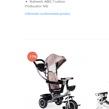
Rulmenti: ABEC 7 carbon
Mobilier Birou
Producator: Nils
Saltele de infasat
Informatii conformitate produs
Scaun masa copii
La plimbare
Biciclete
Biciclete copii cu roti 10 inch (2-4
ani)
Biciclete copii cu roti 12 inch (3-6
-17%
ani)
Biciclete copii cu roti 14 inch (3-7
ani)
Biciclete copii cu roti 16 inch (4-9
ani)
Biciclete copii cu roti 20 inch
Biciclete cu roti 24 inch
Biciclete cu roti 26 inch
Biciclete cu roti 27 inch