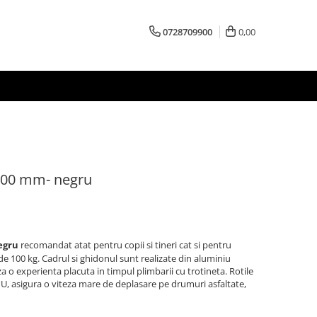
0728709900
0,00
 200 mm- negru
egru
recomandat atat pentru copii si tineri cat si pentru
de 100 kg. Cadrul si ghidonul sunt realizate din aluminiu
 o experienta placuta in timpul plimbarii cu trotineta. Rotile
U, asigura o viteza mare de deplasare pe drumuri asfaltate,