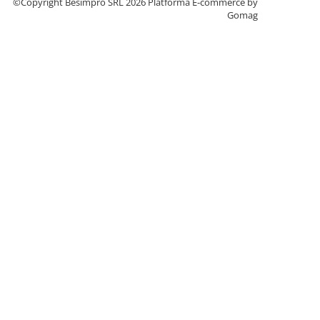
©Copyright Besimpro SRL 2026
Platforma E-commerce by
Gomag