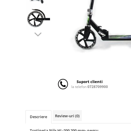
Scaune auto copii
Camera copilului
Patuturi copii
Patuturi lemn pana la 120 x 60 cm
Patuturi lemn 140 x 70 cm
Patuturi lemn 160 x 80 cm
Pat tineret
Patuturi pliabile si tarcuri de joaca
Saltele patut copii
Saltele mici
Suport clienti
Saltele de la 120 x 60 cm
la telefon
0728709900
Saltele de la 140 x 70 cm
Saltele 127 x 63 cm
Saltele de la 160 x 80 cm
Lenjerii patuturi
Review-uri
(0)
Descriere
Lenjerii patut 120 x 60 cm
Trotineta Nils HL-200 200 mm- negru