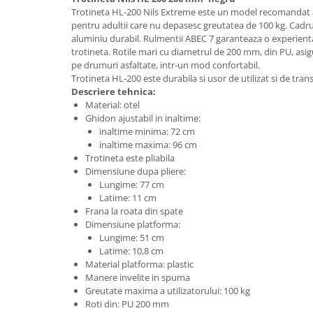
Lenjerii patut 140 x 70 cm
Trotineta HL-200 Nils Extreme este un model recomandat ata
Lenjerie patuturi tineret
pentru adultii care nu depasesc greutatea de 100 kg. Cadrul
aluminiu durabil. Rulmentii ABEC 7 garanteaza o experienta
Baldachin patut
trotineta. Rotile mari cu diametrul de 200 mm, din PU, asi
Paturici copii
pe drumuri asfaltate, intr-un mod confortabil.
Perne copii si mamici
Trotineta HL-200 este durabila si usor de utilizat si de trans
Descriere tehnica:
Protectii saltea
Material: otel
Comode copii
Ghidon ajustabil in inaltime:
inaltime minima: 72 cm
Bariere de protectie pat
inaltime maxima: 96 cm
Porti de siguranta
Trotineta este pliabila
Dimensiune dupa pliere:
Dulap si cutii jucarii
Lungime: 77 cm
Latime: 11 cm
Sac de dormit copii
Frana la roata din spate
Fotolii copii
Dimensiune platforma:
Lungime: 51 cm
Leagane & balansoare & sezlonguri
Latime: 10,8 cm
Covorase de joaca
Material platforma: plastic
Manere invelite in spuma
Carusele patut
Greutate maxima a utilizatorului: 100 kg
Roti din: PU 200 mm
Lampi de veghe