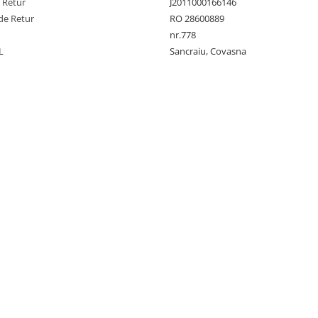
e Retur
J2011000166146
de Retur
RO 28600889
nr.778
L
Sancraiu, Covasna