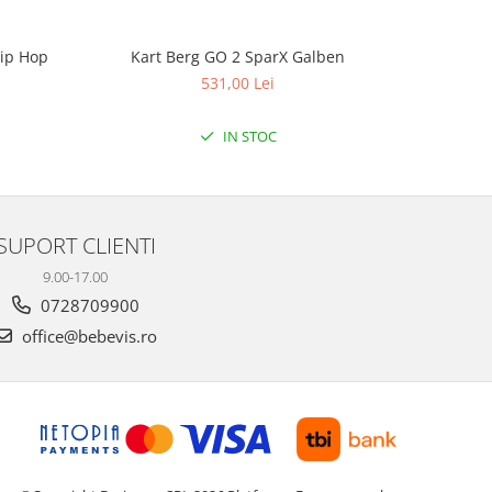
Hip Hop
Kart Berg GO 2 SparX Galben
K
531,00 Lei
IN STOC
SUPORT CLIENTI
9.00-17.00
0728709900
office@bebevis.ro