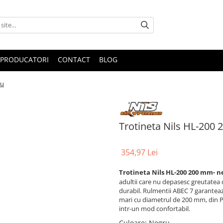
PRODUCATORI
CONTACT
BLOG
ru
Trotineta Nils HL-200
354,97 Lei
Trotineta Nils HL-200 200 mm- n
adultii care nu depasesc greutatea 
durabil. Rulmentii ABEC 7 garanteaza
mari cu diametrul de 200 mm, din P
intr-un mod confortabil.
Culoare
:
Negru