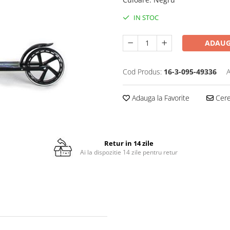
IN STOC
ADAUG
Cod Produs:
16-3-095-49336
A
Adauga la Favorite
Cere 
Retur in 14 zile
Ai la dispozitie 14 zile pentru retur