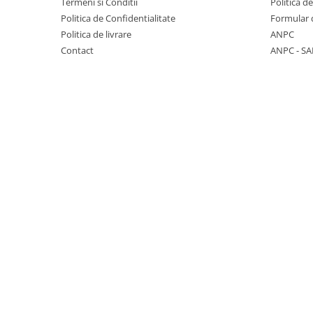
Termeni si Conditii
Politica d
Seturi de hranire
Politica de Confidentialitate
Formular 
Politica de livrare
ANPC
Joaca si sport exterior
Contact
ANPC - SA
Trambuline
Centre de joaca exterior
Patine de gheata
Patine gheata reglabile
Patine gheata fixe
Corturi si casute copii
Baschet
SANIUTE
Mese de Tenis
Articole de plaja
Jucarii pentru copii
Aparate fitness
Benzi de Alergare