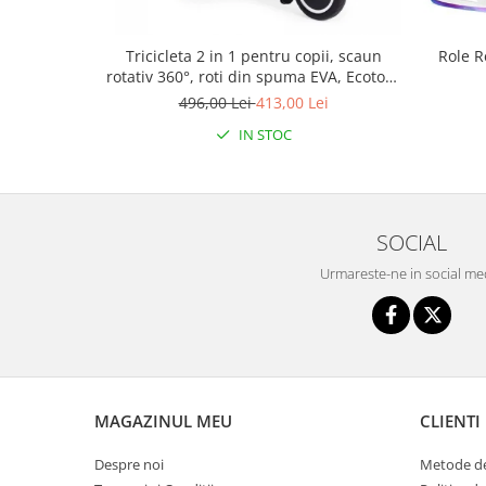
Triciclete copii si adulti
Trotinete copii si adulti
Tricicleta 2 in 1 pentru copii, scaun
Role R
Biciclete fara pedale
rotativ 360°, roti din spuma EVA, Ecotoys
WQL-066-52
496,00 Lei
413,00 Lei
Masinute fara pedale
IN STOC
Karturi si masinute cu pedale
Role copii si adulti
Masinute si motociclete electrice
SOCIAL
Marsupii
Urmareste-ne in social me
Premergatoare
Skateboard
Scaune de biciclete copii
Baita, Igiena, Siguranta
Baie
MAGAZINUL MEU
CLIENTI
Lenjerie mamici
Despre noi
Metode de
Olite