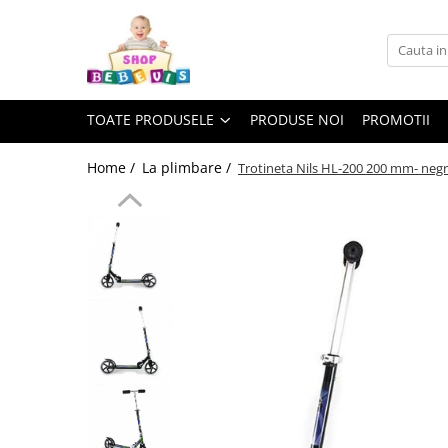
Toate Produsele
Carucioare copii
TOATE PRODUSELE
PRODUSE NOI
PROMOTII
Carucioare copii sport
Carucioare copii 2in1
Home /
La plimbare /
Trotineta Nils HL-200 200 mm- neg
Carucioare copii 3in1
Carucioare gemeni
Accesorii carucioare copii
Genti mamici
Huse ploaie si antiinsecte
Saci si invelitoare
Adaptoare
Umbrele carucioare
Accesorii diverse carucioare
Landouri pentru bebelusi