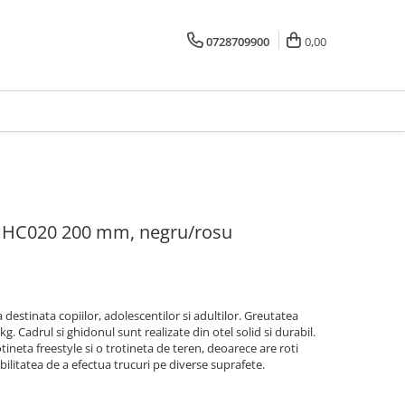
0728709900
0,00
e HC020 200 mm, negru/rosu
destinata copiilor, adolescentilor si adultilor. Greutatea
g. Cadrul si ghidonul sunt realizate din otel solid si durabil.
ineta freestyle si o trotineta de teren, deoarece are roti
bilitatea de a efectua trucuri pe diverse suprafete.