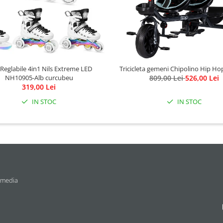
 Reglabile 4in1 Nils Extreme LED
Tricicleta gemeni Chipolino Hip H
NH10905-Alb curcubeu
809,00 Lei
526,00 Lei
319,00 Lei
IN STOC
IN STOC
 media