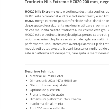
Trotineta Nils Extreme HC020 200 mm, neg
Baldachin patut
HC020 Nils Extreme
este o trotineta destinata copiilor, ad
Paturici copii
HC020 este o combinatie intre o trotineta freestyle si o tro
Perne copii si mamici
HC020
merge excelent pe suprafetele de asfalt, dar si de te
de pe spate ofera siguranta maxima in utilizare si permite op
Protectii saltea
de cea mai inalta calitate, trotineta Nils Extreme este greu 
Comode copii
HC020 este o trotineta freestyle atipica, pentru ca are roti 
niciun mecanism de pliere sau sistem de reglare a inaltimii
Bariere de protectie pat
performanta. Robustetea este avantajul acestui tip de trotin
Porti de siguranta
model, veti putea executa trucuri, fara sa va ingrijorati d
este si platforma antiderapanta, care ajuta la mentinerea 
Dulap si cutii jucarii
Sac de dormit copii
Fotolii copii
Descriere tehnica:
Material: aluminiu, otel
Leagane & balansoare & sezlonguri
Dimensiuni: L92 x l 47 x H96.5 cm
Ghidonul nu este ajustabil
Covorase de joaca
Optiune de pliere: nu
Carusele patut
Frana la roata din spate
Dimensiuni platforma: L34 x l 14 cm
Lampi de veghe
Platforma din aluminiu
Mobilier Birou
Roti: 200 mm, gonflabile