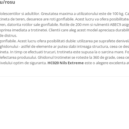
ru/rosu
olescentilor si adultilor. Greutatea maxima a utilizatorului este de 100 kg. Cad
tineta de teren, deoarece are roti gonflabile. Acest lucru va ofera posibilitat
ren, datorita rotilor sale gonflabile. Rotile de 200 mm si rulmentii ABEC9 asi
rirea imediata a trotinetei. Clientii care aleg acest model apreciaza durabilita
de distrus.
gonflabile. Acest lucru ofera posibilitati duble: utilizarea pe suprafete denive
 ghidonului - astfel de elemente ar putea slabi intreaga structura, ceea ce de
eta. In timp ce efectuati trucuri, trotineta este supusa la o sarcina mare. Fo
e defectarea produsului. Ghidonul trotinetei se roteste la 360 de grade, ceea
nivelului optim de siguranta.
HC020 Nils Extreme
este o alegere excelenta at