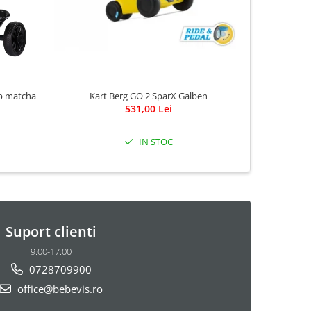
Kart Berg GO 2 SparX Galben
op matcha
K
531,00 Lei
IN STOC
Suport clienti
9.00-17.00
0728709900
office@bebevis.ro