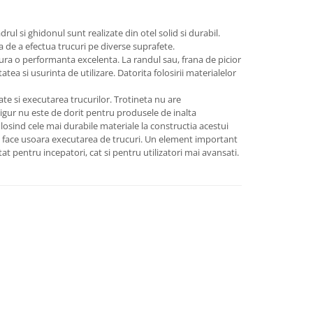
rul si ghidonul sunt realizate din otel solid si durabil.
ea de a efectua trucuri pe diverse suprafete.
gura o performanta excelenta. La randul sau, frana de picior
tea si usurinta de utilizare. Datorita folosirii materialelor
late si executarea trucurilor. Trotineta nu are
sigur nu este de dorit pentru produsele de inalta
losind cele mai durabile materiale la constructia acestui
 ce face usoara executarea de trucuri. Un element important
at pentru incepatori, cat si pentru utilizatori mai avansati.