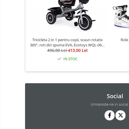
Masinute fara pedale
Karturi si masinute cu pedale
Role copii si adulti
Masinute si motociclete electrice
Tricicleta 2 in 1 pentru copii, scaun rotativ
Role
Marsupii
360°, roti din spuma EVA, Ecotoys WQL-066-
496,00 Lei
52
413,00 Lei
Premergatoare
IN STOC
Skateboard
Scaune de biciclete copii
Baie
Aparate
fitness
Lenjerie mamici
Interfoane,
Social
Olite
Sterilizatoare,
Urmareste-ne in social
Electronice
Seturi de hranire
diverse
Trambuline
Centre de joaca exterior