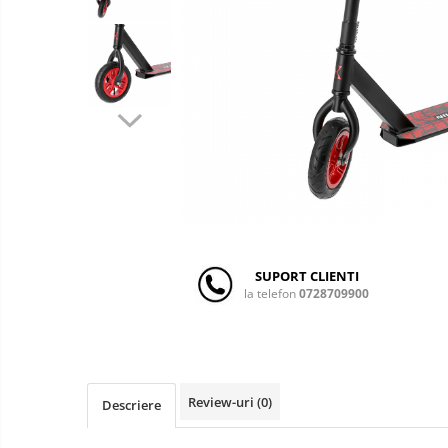
copii
Landouri pentru bebelusi
Patuturi copii
Patuturi lemn pana la 120 x 60 cm
Patuturi lemn 140 x 70 cm
Patuturi lemn 160 x 80 cm
Pat tineret
Patuturi pliabile si tarcuri de joaca
Saltele patut copii
Saltele mici
Saltele de la 120 x 60 cm
SUPORT CLIENTI
Saltele de la 140 x 70 cm
la telefon
0728709900
Saltele 127 x 63 cm
Saltele de la 160 x 80 cm
Lenjerii patuturi
Lenjerii patut 120 x 60 cm
Review-uri
(0)
Descriere
Lenjerii patut 140 x 70 cm
Lenjerie patuturi tineret