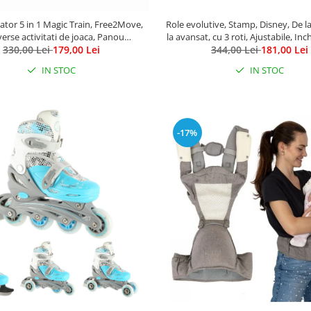
tor 5 in 1 Magic Train, Free2Move,
Role evolutive, Stamp, Disney, De l
verse activitati de joaca, Panou
la avansat, cu 3 roti, Ajustabile, Inc
al, Efecte sonore si luminoase, Pink
330,00 Lei
179,00 Lei
velcro, cu frana, Marime 27-30, Mi
344,00 Lei
181,00 Lei
IN STOC
IN STOC
-17%