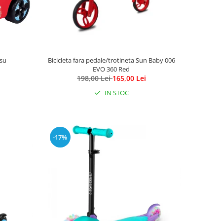
su
Bicicleta fara pedale/trotineta Sun Baby 006
EVO 360 Red
198,00 Lei
165,00 Lei
IN STOC
-17%