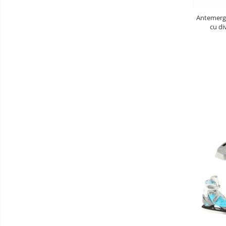
Aparate Vibromasaj si accesorii
Antemerga
masaj
cu di
Education
Box
Bare - Discuri - Greutati
Saltele si Covoare sport Fitness
sau Yoga
Alte Sporturi
Mingi fitness si medicinale
Scara antrenament
Incalzitoare si sterilizatoare
biberoane bebe
Umidificatoare electrice aer
Cantare bebelusi si adulti
Interfoane bebelusi
Aparate aerosoli