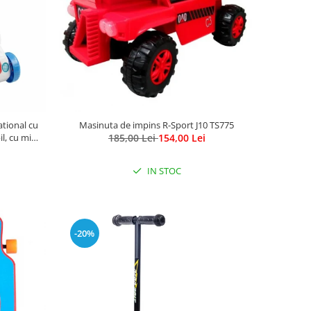
tional cu
Masinuta de impins R-Sport J10 TS775
l, cu mini
185,00 Lei
154,00 Lei
IN STOC
-20%