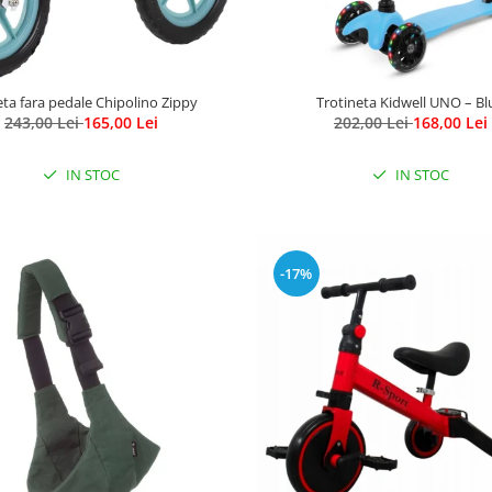
leta fara pedale Chipolino Zippy
Trotineta Kidwell UNO – Bl
243,00 Lei
165,00 Lei
202,00 Lei
168,00 Lei
IN STOC
IN STOC
-17%