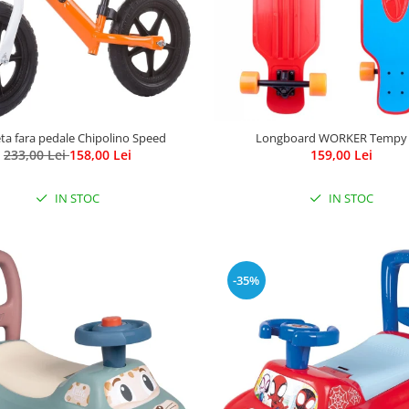
leta fara pedale Chipolino Speed
Longboard WORKER Tempy 
233,00 Lei
158,00 Lei
159,00 Lei
IN STOC
IN STOC
-35%