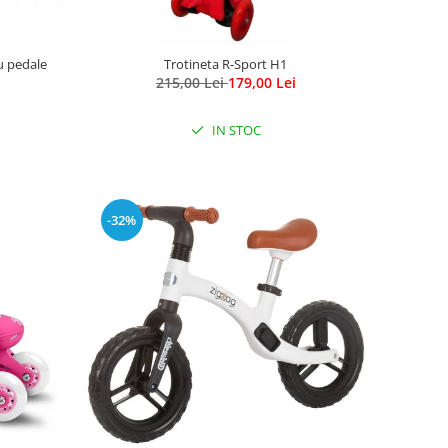
cu pedale
Trotineta R-Sport H1
215,00 Lei
179,00 Lei
IN STOC
-32%