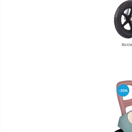
Baldachin patut
Paturici copii
Perne copii si mamici
Protectii saltea
Comode copii
Bicic
Bariere de protectie pat
Porti de siguranta
Dulap si cutii jucarii
Sac de dormit copii
Fotolii copii
-35%
Leagane & balansoare & sezlonguri
Covorase de joaca
Carusele patut
Lampi de veghe
Mobilier Birou