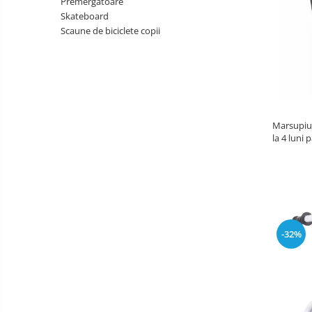
Premergatoare
copii
Landouri pentru bebelusi
Skateboard
Patuturi copii
Scaune de biciclete copii
Patuturi lemn pana la 120 x 60 cm
Patuturi lemn 140 x 70 cm
Patuturi lemn 160 x 80 cm
Pat tineret
Patuturi pliabile si tarcuri de joaca
Marsupiu 
Saltele patut copii
la 4 luni 
Confo
Saltele mici
Saltele de la 120 x 60 cm
Saltele de la 140 x 70 cm
Saltele 127 x 63 cm
Saltele de la 160 x 80 cm
-32%
Lenjerii patuturi
Lenjerii patut 120 x 60 cm
Lenjerii patut 140 x 70 cm
Lenjerie patuturi tineret