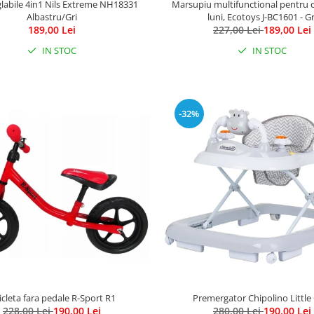
glabile 4in1 Nils Extreme NH18331
Marsupiu multifunctional pentru c
Albastru/Gri
luni, Ecotoys J-BC1601 - Gr
189,00 Lei
227,00 Lei
189,00 Lei
IN STOC
IN STOC
-32%
icleta fara pedale R-Sport R1
Premergator Chipolino Littl
228,00 Lei
190,00 Lei
280,00 Lei
190,00 Lei