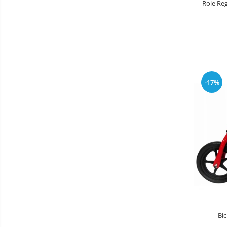
Role Re
Aparate diverse
Aspirator nazal
Pompe san
Robot de bucatarie
Tensiometre
-17%
Termometre camera si baie
Termometre copii si bebe
Bic