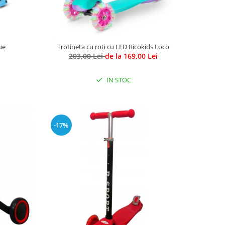
ue
Trotineta cu roti cu LED Ricokids Loco
203,00 Lei
de la 169,00 Lei
IN STOC
-17%