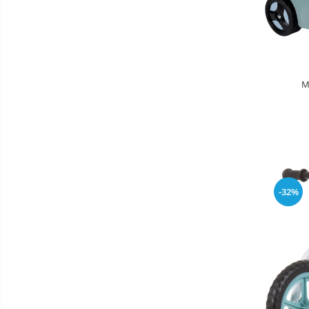
Saltele de infasat
Biciclete
Biciclete copii cu roti 10 inch (2-4
ani)
M
Biciclete copii cu roti 12 inch (3-6
ani)
Biciclete copii cu roti 14 inch (3-7
ani)
Biciclete copii cu roti 16 inch (4-9
ani)
Biciclete copii cu roti 20 inch
-32%
Biciclete cu roti 24 inch
Biciclete cu roti 26 inch
Biciclete cu roti 27 inch
Triciclete copii si adulti
Trotinete copii si adulti
Biciclete fara pedale