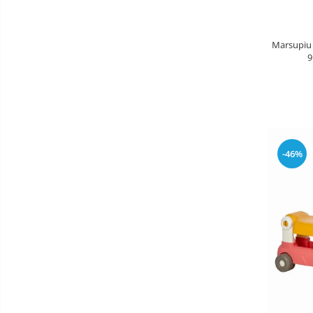
Patine de gheata
Patine gheata reglabile
Marsupiu 
Patine gheata fixe
9
Corturi si casute copii
Baschet
SANIUTE
Mese de Tenis
-46%
Articole de plaja
Benzi de Alergare
Biciclete Fitness
Steppere Fitness
Aparate Fitness Multifunctionale
Biciclete Eliptice
Aparate Fitness de Vaslit
Banci forta multifunctionale