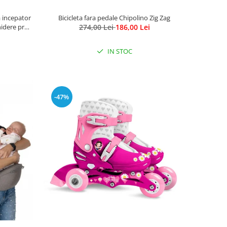
a incepator
Bicicleta fara pedale Chipolino Zig Zag
hidere prin
274,00 Lei
186,00 Lei
nnie Mouse
IN STOC
-47%