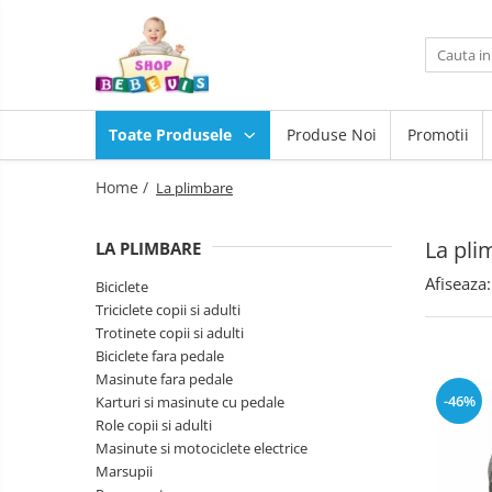
Toate Produsele
Carucioare copii
Toate Produsele
Produse Noi
Promotii
Carucioare copii sport
Scaune
auto
Carucioare copii 2in1
Home /
La plimbare
copii
Camera
Carucioare copii 3in1
copilului
La pli
LA PLIMBARE
Scaun
Carucioare gemeni
masa
Afiseaza:
Accesorii carucioare copii
Biciclete
copii
La
Triciclete copii si adulti
Genti mamici
plimbare
Trotinete copii si adulti
Huse ploaie si antiinsecte
Baita,
Biciclete fara pedale
Igiena,
Saci si invelitoare
Masinute fara pedale
Siguranta
Joaca
-46%
Karturi si masinute cu pedale
Adaptoare
si
Role copii si adulti
Umbrele carucioare
sport
Masinute si motociclete electrice
Jucarii
Accesorii diverse carucioare
exterior
Marsupii
pentru