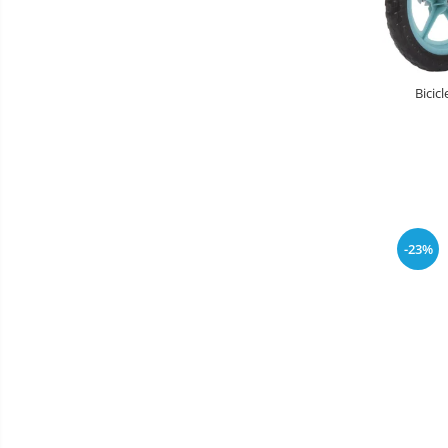
Masinute fara pedale
Karturi si masinute cu pedale
Role copii si adulti
Bicic
Masinute si motociclete electrice
Marsupii
Premergatoare
Skateboard
Scaune de biciclete copii
-23%
Baie
Aparate
fitness
Lenjerie mamici
Interfoane,
Olite
Sterilizatoare,
Electronice
Seturi de hranire
diverse
Trambuline
Centre de joaca exterior