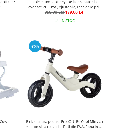
opii, 0-35
Role, Stamp, Disney, De la incepator la
i
avansat, cu 3 roti, Ajustabile, Inchidere prin
velcro, cu frana, Marime 27-30, Princess
358,00 Lei
189,00 Lei
IN STOC
-30%
e Cow
Bicicleta fara pedale, FreeON, Be Cool Mini, cu
ghidon si sa reglabile, Roti din EVA, Pana in 30