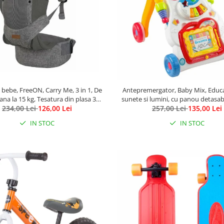
bebe, FreeON, Carry Me, 3 in 1, De
Antepremergator, Baby Mix, Educa
pana la 15 kg, Tesatura din plasa 3D,
sunete si lumini, cu panou detasabi
rtabil si sigur pentru bebe, Gri
234,00 Lei
126,00 Lei
257,00 Lei
pian
135,00 Lei
IN STOC
IN STOC