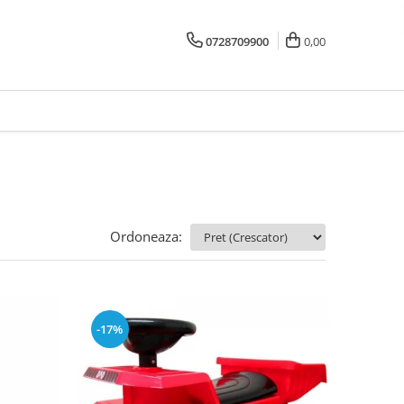
0728709900
0,00
Ordoneaza:
-17%