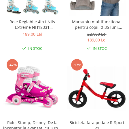
Role Reglabile 4in1 Nils
Marsupiu multifunctional
Extreme NH18331
pentru copii, 0-35 luni,
Albastru/Gri
Ecotoys J-BC1601 - Gri
189,00 Lei
227,00 Lei
189,00 Lei
IN STOC
IN STOC
-47%
-17%
Role, Stamp, Disney, De la
Bicicleta fara pedale R-Sport
incepator la avansat, cu 3 roti,
R1