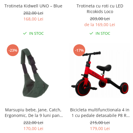
Trotineta Kidwell UNO – Blue
Trotineta cu roti cu LED
Ricokids Loco
202,00 Lei
203,00 Lei
168,00 Lei
de la 169,00 Lei
IN STOC
IN STOC
-23%
-17%
Marsupiu bebe, Jane, Catch,
Bicicleta multifunctionala 4 in
Ergonomic, De la 9 luni pana
1 cu pedale detasabile P8 R-
la 22 Kg, Botanic
Sport
222,00 Lei
215,00 Lei
170,00 Lei
179,00 Lei