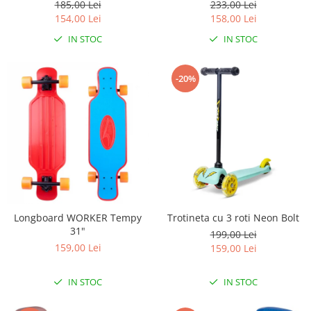
185,00 Lei
233,00 Lei
Lampi de veghe
154,00 Lei
158,00 Lei
Mobilier Birou
IN STOC
IN STOC
Saltele de infasat
-20%
Longboard WORKER Tempy
Trotineta cu 3 roti Neon Bolt
31"
199,00 Lei
159,00 Lei
159,00 Lei
IN STOC
IN STOC