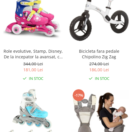
Role evolutive, Stamp, Disney,
Bicicleta fara pedale
De la incepator la avansat, cu
Chipolino Zig Zag
3 roti, Ajustabile, Inchidere
344,00 Lei
274,00 Lei
prin velcro, cu frana, Marime
181,00 Lei
186,00 Lei
27-30, Minnie Mouse
IN STOC
IN STOC
-17%