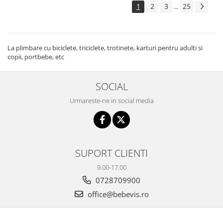
1
2
3
25
...
La plimbare cu biciclete, triciclete, trotinete, karturi pentru adulti si
copii, portbebe, etc
SOCIAL
Urmareste-ne in social media
SUPORT CLIENTI
9.00-17.00
0728709900
office@bebevis.ro