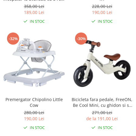
Ajustabile, Inchidere prin
358,00 Lei
228,00 Lei
velcro, cu frana, Marime 27-
189,00 Lei
190,00 Lei
30, Princess
IN STOC
IN STOC
-32%
-30%
Premergator Chipolino Little
Bicicleta fara pedale, FreeON,
Cow
Be Cool Mini, cu ghidon si sa
reglabile, Roti din EVA, Pana
280,00 Lei
271,00 Lei
in 30 Kg, Roti 8 inch, 12 luni+,
190,00 Lei
de la 191,00 Lei
Alb
IN STOC
IN STOC