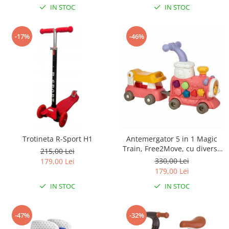
IN STOC
IN STOC
-17%
-46%
Trotineta R-Sport H1
Antemergator 5 in 1 Magic
Train, Free2Move, cu diverse
215,00 Lei
activitati de joaca, Panou
330,00 Lei
179,00 Lei
Educational, Efecte sonore si
179,00 Lei
luminoase, Pink
IN STOC
IN STOC
-47%
-32%