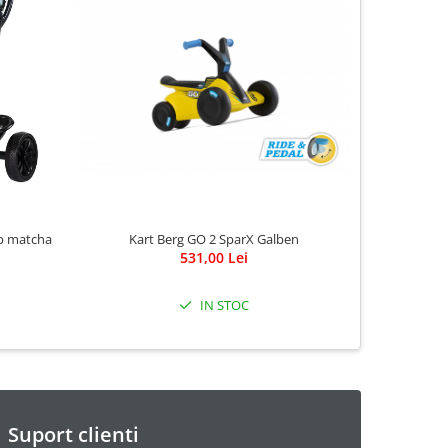
Kart Berg GO 2 SparX Galben
op matcha
K
531,00 Lei
IN STOC
Suport clienti