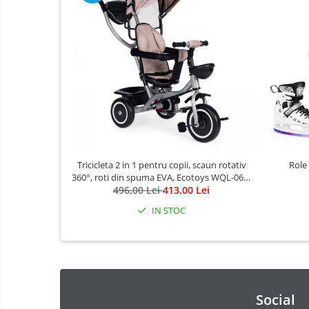
Saltele de infasat
Biciclete
Biciclete copii cu roti 10 inch (2-4
ani)
Biciclete copii cu roti 12 inch (3-6
ani)
Biciclete copii cu roti 14 inch (3-7
ani)
Biciclete copii cu roti 16 inch (4-9
Tricicleta 2 in 1 pentru copii, scaun rotativ
Role
ani)
360°, roti din spuma EVA, Ecotoys WQL-066-
496,00 Lei
52
413,00 Lei
Biciclete copii cu roti 20 inch
Biciclete cu roti 24 inch
IN STOC
Biciclete cu roti 26 inch
Biciclete cu roti 27 inch
Triciclete copii si adulti
Trotinete copii si adulti
Social
Biciclete fara pedale