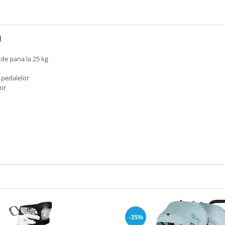
1
 de pana la 25 kg
a pedalelor
lor
-35%