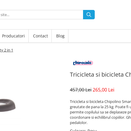
Producatori
Contact
Blog
ty 2 in 1
Tricicleta si bicicleta 
457,00 Lei
265,00 Lei
Tricicleta si bicicleta Chipolino Sma
greutate de pana la 25 kg. Poate fi uti
permite copilului sa se deplaseze pr
coordonare si echilibrul copiilor. Gh
pedalolor.
Culoare
: Rosu