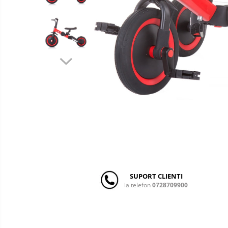
copii
Landouri pentru bebelusi
Patuturi copii
Patuturi lemn pana la 120 x 60 cm
Patuturi lemn 140 x 70 cm
Patuturi lemn 160 x 80 cm
Pat tineret
Patuturi pliabile si tarcuri de joaca
Saltele patut copii
Saltele mici
Saltele de la 120 x 60 cm
Saltele de la 140 x 70 cm
Saltele 127 x 63 cm
Saltele de la 160 x 80 cm
SUPORT CLIENTI
Lenjerii patuturi
la telefon
0728709900
Lenjerii patut 120 x 60 cm
Lenjerii patut 140 x 70 cm
Lenjerie patuturi tineret