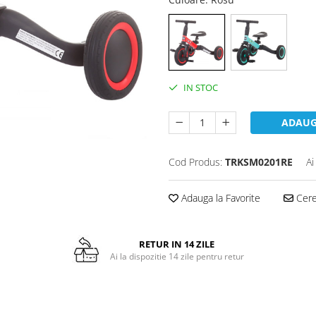
IN STOC
ADAUG
Cod Produs:
TRKSM0201RE
Ai
Adauga la Favorite
Cere 
RETUR IN 14 ZILE
Ai la dispozitie 14 zile pentru retur