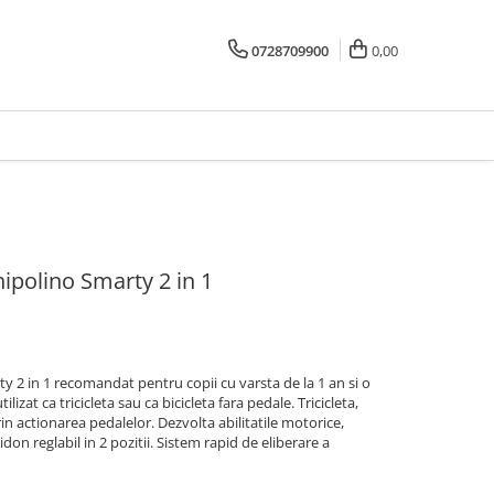
0728709900
0,00
Chipolino Smarty 2 in 1
rty 2 in 1 recomandat pentru copii cu varsta de la 1 an si o
lizat ca tricicleta sau ca bicicleta fara pedale. Tricicleta,
in actionarea pedalelor. Dezvolta abilitatile motorice,
idon reglabil in 2 pozitii. Sistem rapid de eliberare a