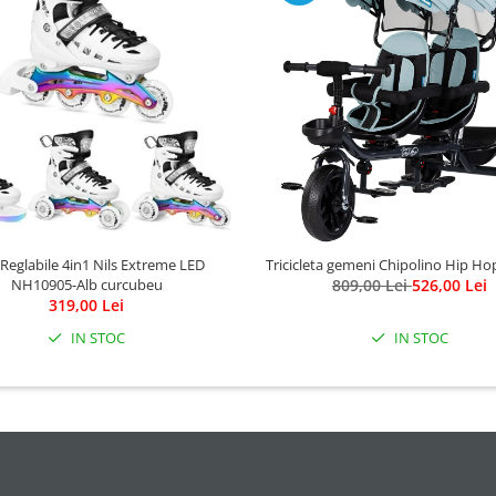
 Reglabile 4in1 Nils Extreme LED
Tricicleta gemeni Chipolino Hip H
NH10905-Alb curcubeu
809,00 Lei
526,00 Lei
319,00 Lei
IN STOC
IN STOC