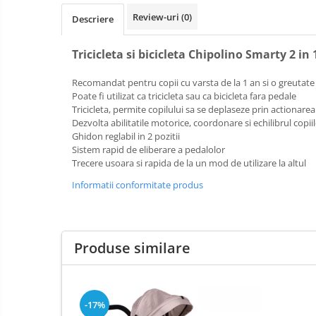
Review-uri
(0)
Baldachin patut
Descriere
Paturici copii
Tricicleta si bicicleta Chipolino Smarty 2 in 
Perne copii si mamici
Protectii saltea
Recomandat pentru copii cu varsta de la 1 an si o greutate
Comode copii
Poate fi utilizat ca tricicleta sau ca bicicleta fara pedale
Tricicleta, permite copilului sa se deplaseze prin actionare
Bariere de protectie pat
Dezvolta abilitatile motorice, coordonare si echilibrul copii
Ghidon reglabil in 2 pozitii
Porti de siguranta
Sistem rapid de eliberare a pedalolor
Dulap si cutii jucarii
Trecere usoara si rapida de la un mod de utilizare la altul
Sac de dormit copii
Informatii conformitate produs
Fotolii copii
Leagane & balansoare & sezlonguri
Produse similare
Covorase de joaca
Carusele patut
Lampi de veghe
-17%
Mobilier Birou