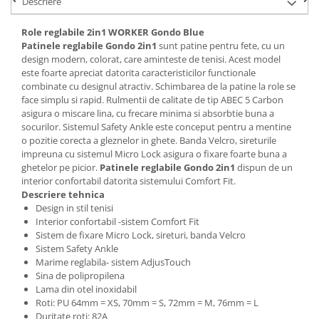
Descriere
Role reglabile 2in1 WORKER Gondo Blue
Patinele reglabile Gondo 2in1
sunt patine pentru fete, cu un
design modern, colorat, care aminteste de tenisi. Acest model
este foarte apreciat datorita caracteristicilor functionale
combinate cu designul atractiv. Schimbarea de la patine la role se
face simplu si rapid. Rulmentii de calitate de tip ABEC 5 Carbon
asigura o miscare lina, cu frecare minima si absorbtie buna a
socurilor. Sistemul Safety Ankle este conceput pentru a mentine
o pozitie corecta a gleznelor in ghete. Banda Velcro, sireturile
impreuna cu sistemul Micro Lock asigura o fixare foarte buna a
ghetelor pe picior.
Patinele reglabile
Gondo
2in1
dispun de un
interior confortabil datorita sistemului Comfort Fit.
Descriere tehnica
Design in stil tenisi
Interior confortabil -sistem Comfort Fit
Sistem de fixare Micro Lock, sireturi, banda Velcro
Sistem Safety Ankle
Marime reglabila- sistem AdjusTouch
Sina de polipropilena
Lama din otel inoxidabil
Roti: PU 64mm = XS, 70mm = S, 72mm = M, 76mm = L
Duritate roti: 82A