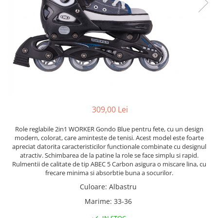
Lenjerii patut 120 x 60 cm
Termometre copii si bebe
Lenjerii patut 140 x 70 cm
Biciclete fara pedale
Alte Sporturi
Lenjerie patuturi tineret
Masinute fara pedale
Mingi fitness si medicinale
Baldachin patut
Karturi si masinute cu pedale
Scara antrenament
Paturici copii
Role copii si adulti
Perne copii si mamici
Masinute si motociclete electrice
Protectii saltea
Comode copii
Marsupii
Bariere de protectie pat
Premergatoare
309,00 Lei
Porti de siguranta
Skateboard
Role reglabile 2in1 WORKER Gondo Blue pentru fete, cu un design
Dulap si cutii jucarii
Scaune de biciclete copii
modern, colorat, care aminteste de tenisi. Acest model este foarte
apreciat datorita caracteristicilor functionale combinate cu designul
Sac de dormit copii
atractiv. Schimbarea de la patine la role se face simplu si rapid.
Rulmentii de calitate de tip ABEC 5 Carbon asigura o miscare lina, cu
Fotolii copii
frecare minima si absorbtie buna a socurilor.
Leagane & balansoare & sezlonguri
Culoare
:
Albastru
Covorase de joaca
Marime
:
33-36
Carusele patut