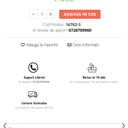
IN STOC
Lampi de veghe
Mobilier Birou
ADAUGA IN COS
Saltele de infasat
Cod Produs:
16762-S
Ai nevoie de ajutor?
0728709900
Adauga la Favorite
Cere informatii
Retur in 14 zile
Suport clienti
Ai la dispozitie 14 zile pentru retur
la telefon
0728709900
Livrare Gratuita
la comenzi de peste 300 lei