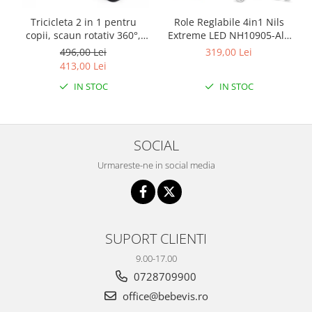
Tricicleta 2 in 1 pentru
Role Reglabile 4in1 Nils
copii, scaun rotativ 360°,
Extreme LED NH10905-Alb
roti din spuma EVA, Ecotoys
curcubeu
496,00 Lei
319,00 Lei
WQL-066-52
413,00 Lei
IN STOC
IN STOC
SOCIAL
Urmareste-ne in social media
SUPORT CLIENTI
9.00-17.00
0728709900
office@bebevis.ro