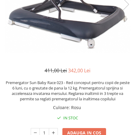
Lenjerii patut 120 x 60 cm
Termometre copii si bebe
Lenjerii patut 140 x 70 cm
Biciclete fara pedale
Alte Sporturi
Lenjerie patuturi tineret
Masinute fara pedale
Mingi fitness si medicinale
Baldachin patut
Karturi si masinute cu pedale
Scara antrenament
Paturici copii
Role copii si adulti
Perne copii si mamici
Masinute si motociclete electrice
Protectii saltea
Comode copii
Marsupii
Bariere de protectie pat
Premergatoare
411,00 Lei
342,00 Lei
Porti de siguranta
Skateboard
Premergator Sun Baby Race 023 - Red conceput pentru copii de peste
Dulap si cutii jucarii
Scaune de biciclete copii
6 luni, cu o greutate de pana la 12 kg. Premergatorul sprijina si
Sac de dormit copii
accelereaza invatarea mersului. Reglarea inaltimii in 3 trepte va
permite sa reglati premergatorul la inaltimea copilului
Fotolii copii
Culoare
:
Rosu
Leagane & balansoare & sezlonguri
IN STOC
Covorase de joaca
Carusele patut
ADAUGA IN COS