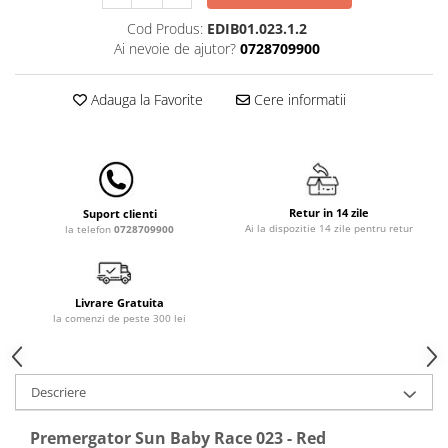
Lampi de veghe
Cod Produs:
EDIB01.023.1.2
Mobilier Birou
Ai nevoie de ajutor?
0728709900
Saltele de infasat
Adauga la Favorite
Cere informatii
Retur in 14 zile
Suport clienti
Ai la dispozitie 14 zile pentru retur
la telefon
0728709900
Livrare Gratuita
la comenzi de peste 300 lei
Descriere
Premergator Sun Baby Race 023 - Red