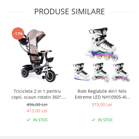
PRODUSE SIMILARE
-17%
Tricicleta 2 in 1 pentru
Role Reglabile 4in1 Nils
copii, scaun rotativ 360°,
Extreme LED NH10905-Alb
roti din spuma EVA, Ecotoys
curcubeu
496,00 Lei
319,00 Lei
WQL-066-52
413,00 Lei
IN STOC
IN STOC