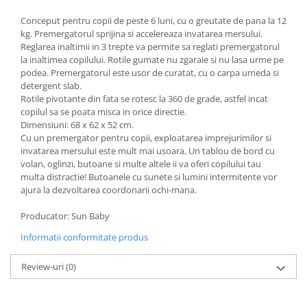
Conceput pentru copii de peste 6 luni, cu o greutate de pana la 12
kg. Premergatorul sprijina si accelereaza invatarea mersului.
Reglarea inaltimii in 3 trepte va permite sa reglati premergatorul
la inaltimea copilului. Rotile gumate nu zgaraie si nu lasa urme pe
podea. Premergatorul este usor de curatat, cu o carpa umeda si
detergent slab.
Rotile pivotante din fata se rotesc la 360 de grade, astfel incat
copilul sa se poata misca in orice directie.
Dimensiuni: 68 x 62 x 52 cm.
Cu un premergator pentru copii, exploatarea imprejurimilor si
invatarea mersului este mult mai usoara. Un tablou de bord cu
volan, oglinzi, butoane si multe altele ii va oferi copilului tau
multa distractie! Butoanele cu sunete si lumini intermitente vor
ajura la dezvoltarea coordonarii ochi-mana.
Producator: Sun Baby
Informatii conformitate produs
Review-uri
(0)