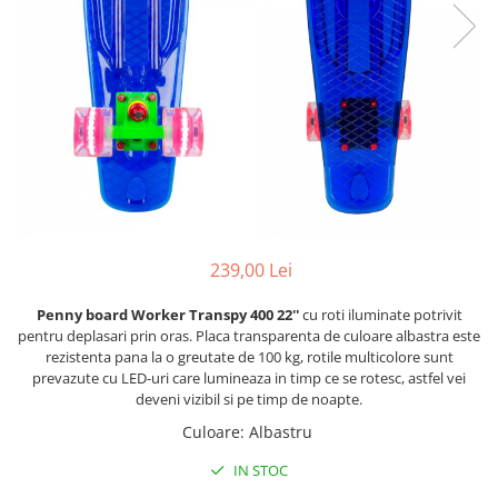
Lenjerii patut 120 x 60 cm
Termometre copii si bebe
Lenjerii patut 140 x 70 cm
Biciclete fara pedale
Alte Sporturi
Lenjerie patuturi tineret
Masinute fara pedale
Mingi fitness si medicinale
Baldachin patut
Karturi si masinute cu pedale
Scara antrenament
Paturici copii
Role copii si adulti
Perne copii si mamici
Masinute si motociclete electrice
Protectii saltea
Comode copii
Marsupii
Bariere de protectie pat
Premergatoare
239,00 Lei
Porti de siguranta
Skateboard
Dulap si cutii jucarii
Scaune de biciclete copii
Penny board Worker Transpy 400 22''
cu roti iluminate potrivit
pentru deplasari prin oras. Placa transparenta de culoare albastra este
Sac de dormit copii
rezistenta pana la o greutate de 100 kg, rotile multicolore sunt
Fotolii copii
prevazute cu LED-uri care lumineaza in timp ce se rotesc, astfel vei
deveni vizibil si pe timp de noapte.
Leagane & balansoare & sezlonguri
Culoare
:
Albastru
Covorase de joaca
IN STOC
Carusele patut