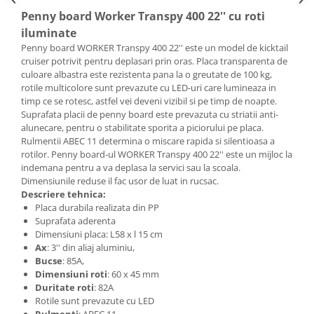
Penny board Worker Transpy 400 22'' cu roti
iluminate
Penny board WORKER Transpy 400 22'' este un model de kicktail
cruiser potrivit pentru deplasari prin oras. Placa transparenta de
culoare albastra este rezistenta pana la o greutate de 100 kg,
rotile multicolore sunt prevazute cu LED-uri care lumineaza in
timp ce se rotesc, astfel vei deveni vizibil si pe timp de noapte.
Suprafata placii de penny board este prevazuta cu striatii anti-
alunecare, pentru o stabilitate sporita a piciorului pe placa.
Rulmentii ABEC 11 determina o miscare rapida si silentioasa a
rotilor. Penny board-ul WORKER Transpy 400 22'' este un mijloc la
indemana pentru a va deplasa la servici sau la scoala.
Dimensiunile reduse il fac usor de luat in rucsac.
Descriere tehnica:
Placa durabila realizata din PP
Suprafata aderenta
Dimensiuni placa: L58 x l 15 cm
Ax
: 3'' din aliaj aluminiu,
Bucse
: 85A,
Dimensiuni roti
: 60 x 45 mm
Duritate roti
: 82A
Rotile sunt prevazute cu LED