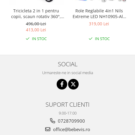
Tricicleta 2 in 1 pentru
Role Reglabile 4in1 Nils
copii, scaun rotativ 360°,
Extreme LED NH10905-Alb
roti din spuma EVA, Ecotoys
curcubeu
496,00 Lei
319,00 Lei
WQL-066-52
413,00 Lei
IN STOC
IN STOC
SOCIAL
Urmareste-ne in social media
SUPORT CLIENTI
9.00-17.00
0728709900
office@bebevis.ro