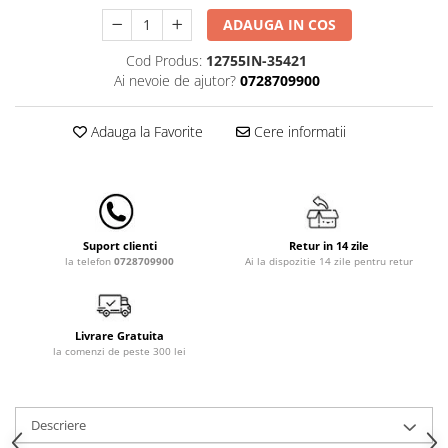
Lampi de veghe
ADAUGA IN COS
Mobilier Birou
Cod Produs:
12755IN-35421
Saltele de infasat
Ai nevoie de ajutor?
0728709900
Adauga la Favorite
Cere informatii
Retur in 14 zile
Suport clienti
Ai la dispozitie 14 zile pentru retur
la telefon
0728709900
Livrare Gratuita
la comenzi de peste 300 lei
Descriere