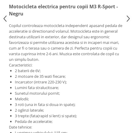
Motocicleta electrica pentru copii M3 R-Sport -
Negru
Copilul controleaza motocicleta independent apasand pedala de
acceleratie si directionand volanul. Motocicleta este in general
destinata utilizarii in exterior, dar designul sau ergonomic
favorizeaza si permite utilizarea acesteia si in incaperi mai mari,
cum ar fi o terasa sau o camera de zi. Perfecta pentru copiii cu
varsta cuprinsa intre 2-6 ani. Muzica este controlata de copil cu
un simplu buton.
Caracteristici:
2 baterii de 6V;
2 motoare de 35 wati fiecare;
Incarcator (intrare 220-230 V);
Lumini fata stralucitoare;
Sunetul motorului pornit;
Melodii;
3 roti (una in fata si doua in spate);
2 oglinzi laterale;
3 trepte (fata(rapid si lent) si spate);
Pedala de acceleratie;
Date tehnice:
Lungimea vehiculului: 115 cm;