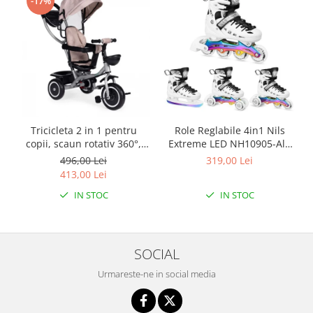
-17%
Tricicleta 2 in 1 pentru
Role Reglabile 4in1 Nils
copii, scaun rotativ 360°,
Extreme LED NH10905-Alb
roti din spuma EVA, Ecotoys
curcubeu
496,00 Lei
319,00 Lei
WQL-066-52
413,00 Lei
IN STOC
IN STOC
SOCIAL
Urmareste-ne in social media