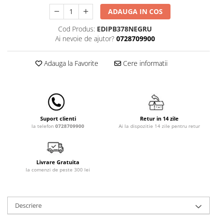
Lampi de veghe
ADAUGA IN COS
Mobilier Birou
Cod Produs:
EDIPB378NEGRU
Saltele de infasat
Ai nevoie de ajutor?
0728709900
Adauga la Favorite
Cere informatii
Retur in 14 zile
Suport clienti
Ai la dispozitie 14 zile pentru retur
la telefon
0728709900
Livrare Gratuita
la comenzi de peste 300 lei
Descriere