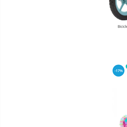
Masinute fara pedale
Karturi si masinute cu pedale
Role copii si adulti
Bicic
Masinute si motociclete electrice
Marsupii
Premergatoare
Skateboard
Scaune de biciclete copii
-17%
Baie
Aparate
fitness
Lenjerie mamici
Interfoane,
Olite
Sterilizatoare,
Electronice
Seturi de hranire
diverse
Trambuline
Centre de joaca exterior