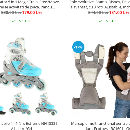
tor 5 in 1 Magic Train, Free2Move,
Role evolutive, Stamp, Disney, De l
verse activitati de joaca, Panou
la avansat, cu 3 roti, Ajustabile, Inc
al, Efecte sonore si luminoase, Pink
330,00 Lei
179,00 Lei
velcro, cu frana, Marime 27-30, Mi
344,00 Lei
181,00 Lei
IN STOC
IN STOC
-17%
glabile 4in1 Nils Extreme NH18331
Marsupiu multifunctional pentru c
Albastru/Gri
luni, Ecotoys J-BC1601 - Gr