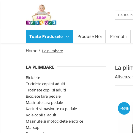
Toate Produsele
Carucioare copii
Toate Produsele
Produse Noi
Promotii
Carucioare copii sport
Scaune
auto
Carucioare copii 2in1
Home /
La plimbare
copii
Camera
Carucioare copii 3in1
copilului
La pli
LA PLIMBARE
Scaun
Carucioare gemeni
masa
Afiseaza:
Accesorii carucioare copii
Biciclete
copii
La
Triciclete copii si adulti
Genti mamici
plimbare
Trotinete copii si adulti
Huse ploaie si antiinsecte
Baita,
Biciclete fara pedale
Igiena,
Saci si invelitoare
Masinute fara pedale
Siguranta
Joaca
-46%
Karturi si masinute cu pedale
Adaptoare
si
Role copii si adulti
Umbrele carucioare
sport
Masinute si motociclete electrice
Jucarii
Accesorii diverse carucioare
exterior
Marsupii
pentru