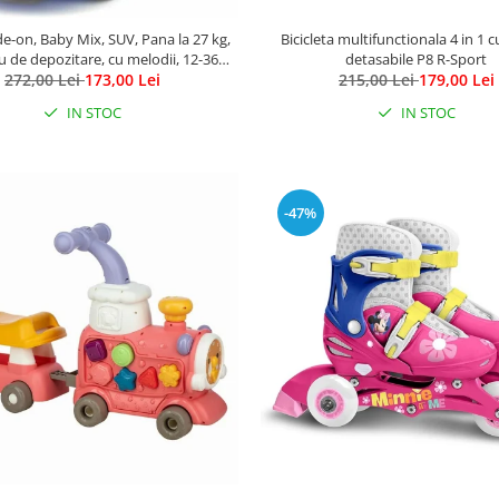
de-on, Baby Mix, SUV, Pana la 27 kg,
Bicicleta multifunctionala 4 in 1 
u de depozitare, cu melodii, 12-36
detasabile P8 R-Sport
272,00 Lei
luni, Blue
173,00 Lei
215,00 Lei
179,00 Lei
IN STOC
IN STOC
-47%