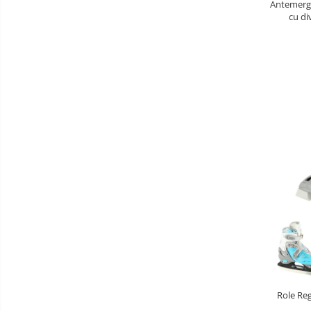
Antemerga
Aparate diverse
cu di
Aspirator nazal
Education
Pompe san
Robot de bucatarie
Tensiometre
Termometre camera si baie
Termometre copii si bebe
Role Re