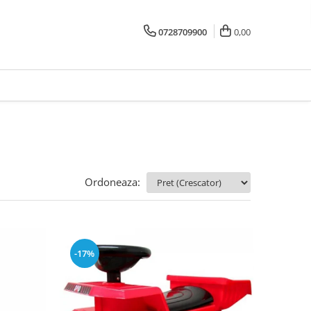
0728709900
0,00
Ordoneaza:
-17%