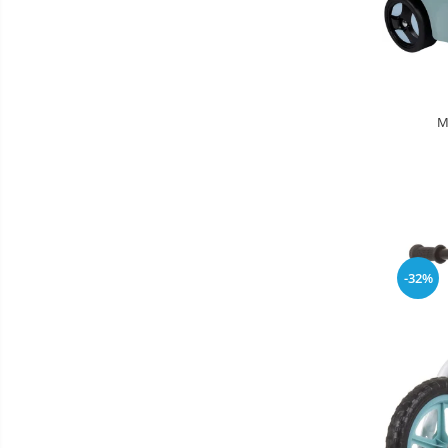
Saltele de infasat
Biciclete
Biciclete copii cu roti 10 inch (2-4
ani)
M
Biciclete copii cu roti 12 inch (3-6
ani)
Biciclete copii cu roti 14 inch (3-7
ani)
Biciclete copii cu roti 16 inch (4-9
ani)
Biciclete copii cu roti 20 inch
-32%
Biciclete cu roti 24 inch
Biciclete cu roti 26 inch
Biciclete cu roti 27 inch
Triciclete copii si adulti
Trotinete copii si adulti
Biciclete fara pedale