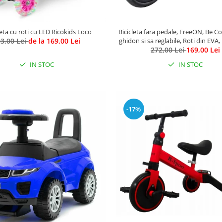
eta cu roti cu LED Ricokids Loco
Bicicleta fara pedale, FreeON, Be Co
3,00 Lei
de la 169,00 Lei
ghidon si sa reglabile, Roti din EVA,
Kg, Roti 8 inch, 12 luni+, A
272,00 Lei
169,00 Lei
IN STOC
IN STOC
-17%