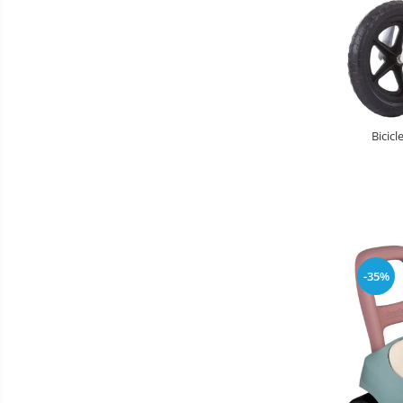
Baldachin patut
Paturici copii
Perne copii si mamici
Protectii saltea
Comode copii
Bicic
Bariere de protectie pat
Porti de siguranta
Dulap si cutii jucarii
Sac de dormit copii
Fotolii copii
-35%
Leagane & balansoare & sezlonguri
Covorase de joaca
Carusele patut
Lampi de veghe
Mobilier Birou