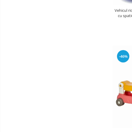
Aparate Vibromasaj si accesorii
Vehicul ri
masaj
cu spati
Box
Bare - Discuri - Greutati
Saltele si Covoare sport Fitness
sau Yoga
Alte Sporturi
-46%
Mingi fitness si medicinale
Scara antrenament
Incalzitoare si sterilizatoare
biberoane bebe
Umidificatoare electrice aer
Cantare bebelusi si adulti
Interfoane bebelusi
Aparate aerosoli