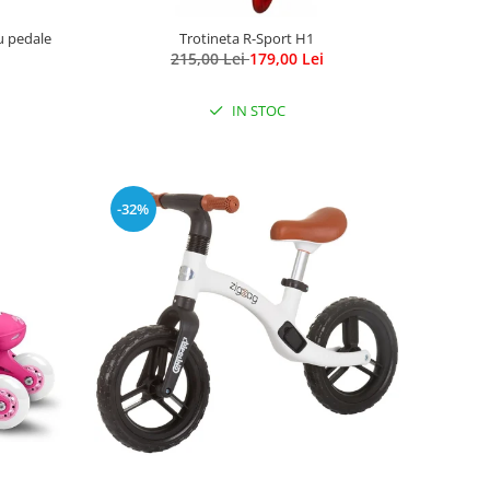
cu pedale
Trotineta R-Sport H1
215,00 Lei
179,00 Lei
IN STOC
-32%