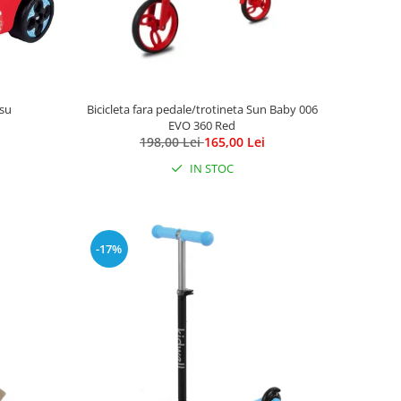
su
Bicicleta fara pedale/trotineta Sun Baby 006
EVO 360 Red
198,00 Lei
165,00 Lei
IN STOC
-17%