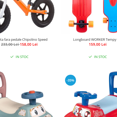
leta fara pedale Chipolino Speed
Longboard WORKER Tempy 
233,00 Lei
158,00 Lei
159,00 Lei
IN STOC
IN STOC
-35%