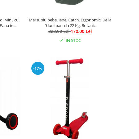
ol Mini, cu
Marsupiu bebe, Jane, Catch, Ergonomic, De la
 Pana in 30
9 luni pana la 22 Kg, Botanic
lb
222,00 Lei
170,00 Lei
IN STOC
-17%