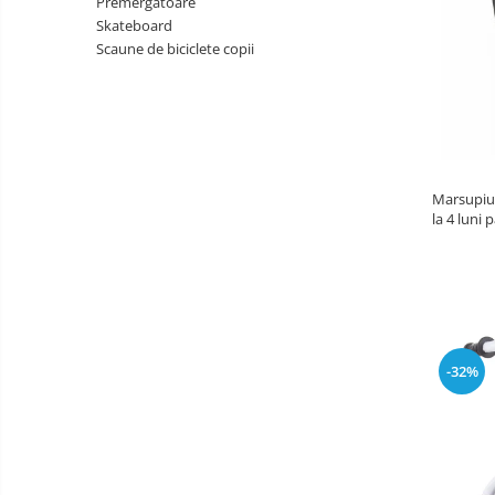
Premergatoare
copii
Landouri pentru bebelusi
Skateboard
Patuturi copii
Scaune de biciclete copii
Patuturi lemn pana la 120 x 60 cm
Patuturi lemn 140 x 70 cm
Patuturi lemn 160 x 80 cm
Pat tineret
Patuturi pliabile si tarcuri de joaca
Marsupiu 
Saltele patut copii
la 4 luni 
Confo
Saltele mici
Saltele de la 120 x 60 cm
Saltele de la 140 x 70 cm
Saltele 127 x 63 cm
Saltele de la 160 x 80 cm
-32%
Lenjerii patuturi
Lenjerii patut 120 x 60 cm
Lenjerii patut 140 x 70 cm
Lenjerie patuturi tineret