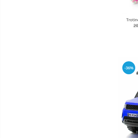
Patine de gheata
Patine gheata reglabile
Trotin
Patine gheata fixe
20
Corturi si casute copii
Baschet
SANIUTE
Mese de Tenis
-36%
Articole de plaja
Benzi de Alergare
Biciclete Fitness
Steppere Fitness
Aparate Fitness Multifunctionale
Biciclete Eliptice
Aparate Fitness de Vaslit
Banci forta multifunctionale