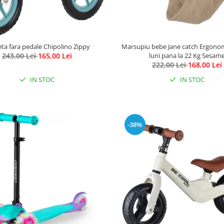
leta fara pedale Chipolino Zippy
Marsupiu bebe Jane catch Ergonom
243,00 Lei
165,00 Lei
luni pana la 22 Kg Sesam
222,00 Lei
168,00 Lei
IN STOC
IN STOC
-38%