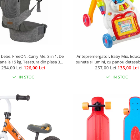
bebe, FreeON, Carry Me, 3 in 1, De
Antepremergator, Baby Mix, Educa
pana la 15 kg, Tesatura din plasa 3D,
sunete si lumini, cu panou detasabi
rtabil si sigur pentru bebe, Gri
234,00 Lei
126,00 Lei
257,00 Lei
pian
135,00 Lei
IN STOC
IN STOC