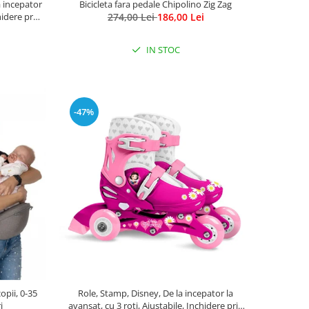
a incepator
Bicicleta fara pedale Chipolino Zig Zag
hidere prin
274,00 Lei
186,00 Lei
nnie Mouse
IN STOC
-47%
opii, 0-35
Role, Stamp, Disney, De la incepator la
i
avansat, cu 3 roti, Ajustabile, Inchidere prin