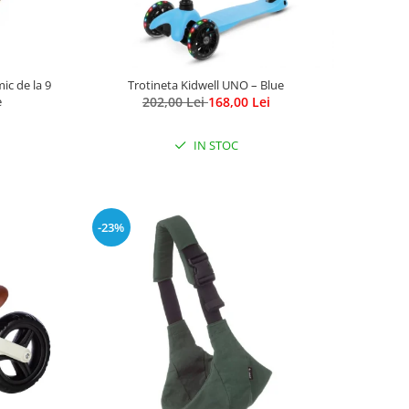
ic de la 9
Trotineta Kidwell UNO – Blue
e
202,00 Lei
168,00 Lei
IN STOC
-23%