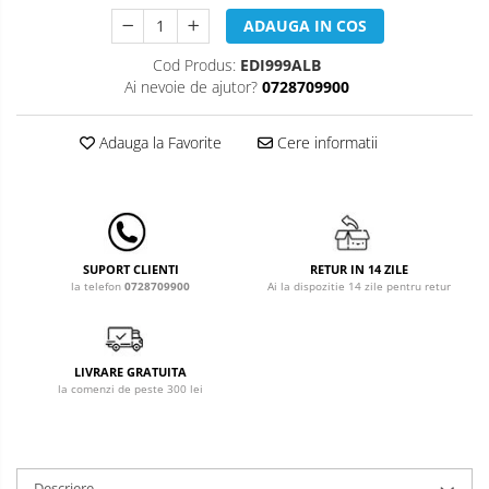
Leagane & balansoare & sezlonguri
ADAUGA IN COS
Covorase de joaca
Cod Produs:
EDI999ALB
Carusele patut
Ai nevoie de ajutor?
0728709900
Lampi de veghe
Adauga la Favorite
Cere informatii
Mobilier Birou
Saltele de infasat
RETUR IN 14 ZILE
SUPORT CLIENTI
Ai la dispozitie 14 zile pentru retur
la telefon
0728709900
LIVRARE GRATUITA
la comenzi de peste 300 lei
Descriere