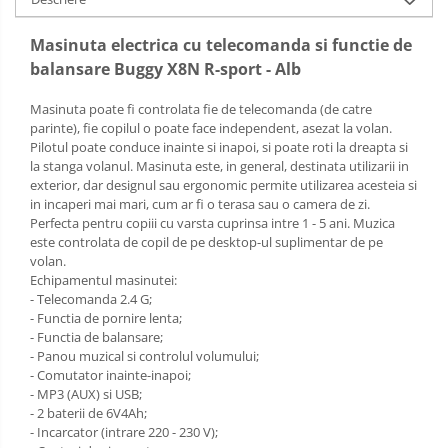
Masinuta electrica cu telecomanda si functie de
balansare Buggy X8N R-sport - Alb
Masinuta poate fi controlata fie de telecomanda (de catre
parinte), fie copilul o poate face independent, asezat la volan.
Pilotul poate conduce inainte si inapoi, si poate roti la dreapta si
la stanga volanul. Masinuta este, in general, destinata utilizarii in
exterior, dar designul sau ergonomic permite utilizarea acesteia si
in incaperi mai mari, cum ar fi o terasa sau o camera de zi.
Perfecta pentru copiii cu varsta cuprinsa intre 1 - 5 ani. Muzica
este controlata de copil de pe desktop-ul suplimentar de pe
volan.
Echipamentul masinutei:
- Telecomanda 2.4 G;
- Functia de pornire lenta;
- Functia de balansare;
- Panou muzical si controlul volumului;
- Comutator inainte-inapoi;
- MP3 (AUX) si USB;
- 2 baterii de 6V4Ah;
- Incarcator (intrare 220 - 230 V);