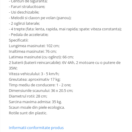
- Centuri de siguranta;
- Faruri stralucitoare;
- Usi deschizabile;
- Melodii si claxon pe volan (panou);
- 2 oglinzi laterale;
- 4 trepte (fata: lenta, rapida, mai rapida; spate: viteza constanta);
- Pedala de acceleratie;
Specificatii:
Lungimea masinutei: 102 cm;
Inaltimea masinutei: 76 cm;
Latimea masinutei (cu oglinzi): 66 cm;
2 baterii (baterii reincarcabile): 6V 4Ah, 2 motoare cu o putere de
35W;
Viteza vehiculului: 3 - 5 km/h;
Greutatea: aproximativ 17 kg;
Timp mediu de conducere: 1 - 2 ore;
Dimensiunile scaunului: 36 x 20.5 cm;
Diametrul rotii: 28 cm;
Sarcina maxima admisa: 35 kg.
Scaun moale din piele ecologica.
Rotile sunt din plastic.
Informatii conformitate produs