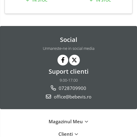
Social
Urmareste-ne in social media
Suport clienti
9.00-17.00
0728709900
office@bebevis.ro
Magazinul Meu
Clienti