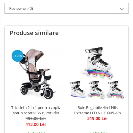
Review-uri
(0)
Produse similare
-17%
Tricicleta 2 in 1 pentru copii,
Role Reglabile 4in1 Nils
scaun rotativ 360°, roti din
Extreme LED NH10905-Alb
spuma EVA, Ecotoys WQL-
496,00 Lei
319,00 Lei
curcubeu
066-52
413,00 Lei
IN STOC
IN STOC