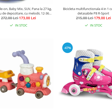
de-on, Baby Mix, SUV, Pana la 27 kg,
Bicicleta multifunctionala 4 in 1 
u de depozitare, cu melodii, 12-36
detasabile P8 R-Sport
272,00 Lei
luni, Blue
173,00 Lei
215,00 Lei
179,00 Lei
IN STOC
IN STOC
-47%