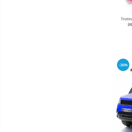
Patine de gheata
Patine gheata reglabile
Trotin
Patine gheata fixe
20
Corturi si casute copii
Baschet
SANIUTE
Mese de Tenis
-36%
Articole de plaja
Benzi de Alergare
Biciclete Fitness
Steppere Fitness
Aparate Fitness Multifunctionale
Biciclete Eliptice
Aparate Fitness de Vaslit
Banci forta multifunctionale