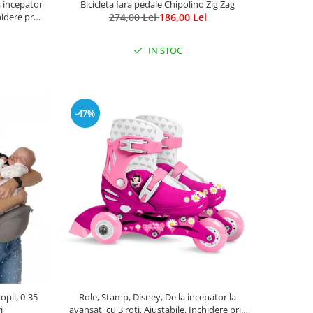
a incepator
Bicicleta fara pedale Chipolino Zig Zag
hidere prin
274,00 Lei
186,00 Lei
nnie Mouse
IN STOC
-47%
opii, 0-35
Role, Stamp, Disney, De la incepator la
i
avansat, cu 3 roti, Ajustabile, Inchidere prin