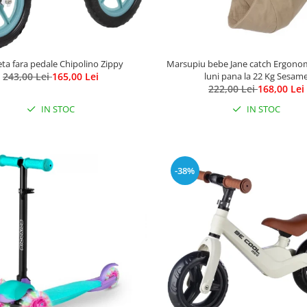
leta fara pedale Chipolino Zippy
Marsupiu bebe Jane catch Ergonom
243,00 Lei
165,00 Lei
luni pana la 22 Kg Sesam
222,00 Lei
168,00 Lei
IN STOC
IN STOC
-38%