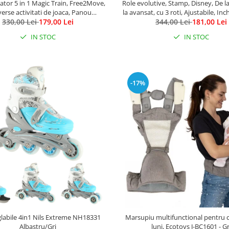
tor 5 in 1 Magic Train, Free2Move,
Role evolutive, Stamp, Disney, De l
verse activitati de joaca, Panou
la avansat, cu 3 roti, Ajustabile, Inc
al, Efecte sonore si luminoase, Pink
330,00 Lei
179,00 Lei
velcro, cu frana, Marime 27-30, Mi
344,00 Lei
181,00 Lei
IN STOC
IN STOC
-17%
glabile 4in1 Nils Extreme NH18331
Marsupiu multifunctional pentru c
Albastru/Gri
luni, Ecotoys J-BC1601 - Gr