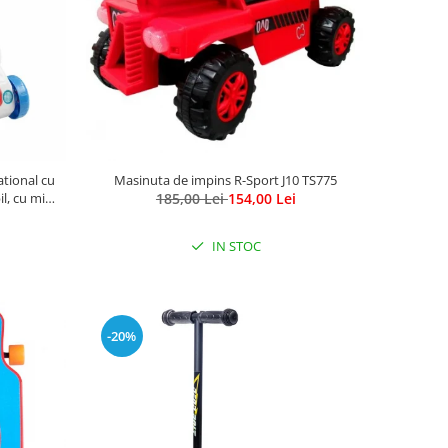
tional cu
Masinuta de impins R-Sport J10 TS775
l, cu mini
185,00 Lei
154,00 Lei
IN STOC
-20%