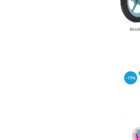
Masinute fara pedale
Karturi si masinute cu pedale
Role copii si adulti
Bicic
Masinute si motociclete electrice
Marsupii
Premergatoare
Skateboard
Scaune de biciclete copii
-17%
Baie
Aparate
fitness
Lenjerie mamici
Interfoane,
Olite
Sterilizatoare,
Electronice
Seturi de hranire
diverse
Trambuline
Centre de joaca exterior