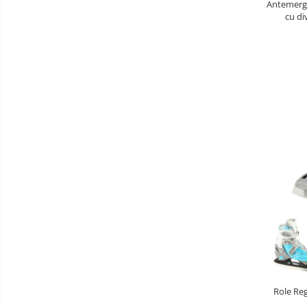
Antemerga
Aparate diverse
cu di
Aspirator nazal
Education
Pompe san
Robot de bucatarie
Tensiometre
Termometre camera si baie
Termometre copii si bebe
Role Re