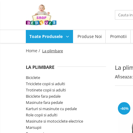
Toate Produsele
Carucioare copii
Toate Produsele
Produse Noi
Promotii
Carucioare copii sport
Scaune
auto
Carucioare copii 2in1
Home /
La plimbare
copii
Camera
Carucioare copii 3in1
copilului
La pli
LA PLIMBARE
Scaun
Carucioare gemeni
masa
Afiseaza:
Accesorii carucioare copii
Biciclete
copii
La
Triciclete copii si adulti
Genti mamici
plimbare
Trotinete copii si adulti
Huse ploaie si antiinsecte
Baita,
Biciclete fara pedale
Igiena,
Saci si invelitoare
Masinute fara pedale
Siguranta
Joaca
-46%
Karturi si masinute cu pedale
Adaptoare
si
Role copii si adulti
Umbrele carucioare
sport
Masinute si motociclete electrice
Jucarii
Accesorii diverse carucioare
exterior
Marsupii
pentru