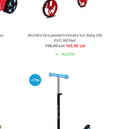
su
Bicicleta fara pedale/trotineta Sun Baby 006
EVO 360 Red
198,00 Lei
165,00 Lei
IN STOC
-17%