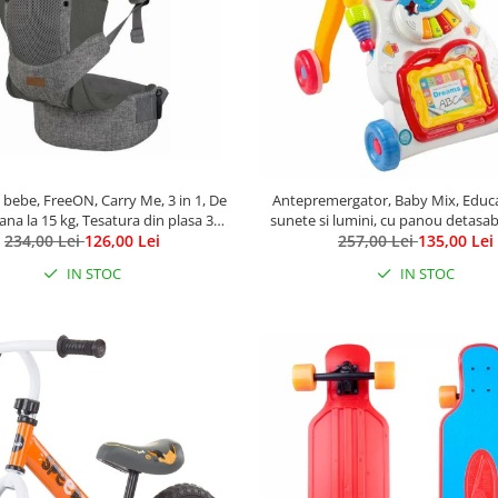
bebe, FreeON, Carry Me, 3 in 1, De
Antepremergator, Baby Mix, Educa
pana la 15 kg, Tesatura din plasa 3D,
sunete si lumini, cu panou detasabi
rtabil si sigur pentru bebe, Gri
234,00 Lei
126,00 Lei
257,00 Lei
pian
135,00 Lei
IN STOC
IN STOC