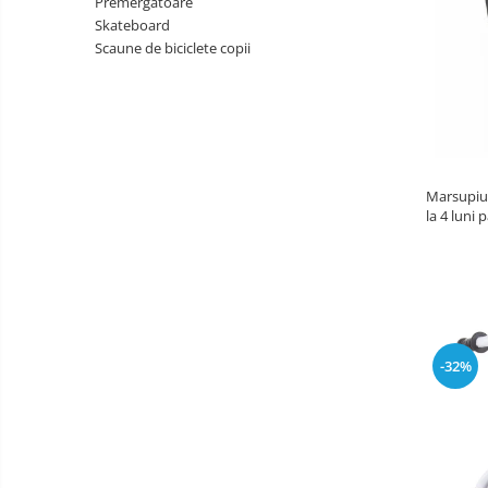
Premergatoare
copii
Landouri pentru bebelusi
Skateboard
Patuturi copii
Scaune de biciclete copii
Patuturi lemn pana la 120 x 60 cm
Patuturi lemn 140 x 70 cm
Patuturi lemn 160 x 80 cm
Pat tineret
Patuturi pliabile si tarcuri de joaca
Marsupiu 
Saltele patut copii
la 4 luni 
Confo
Saltele mici
Saltele de la 120 x 60 cm
Saltele de la 140 x 70 cm
Saltele 127 x 63 cm
Saltele de la 160 x 80 cm
-32%
Lenjerii patuturi
Lenjerii patut 120 x 60 cm
Lenjerii patut 140 x 70 cm
Lenjerie patuturi tineret