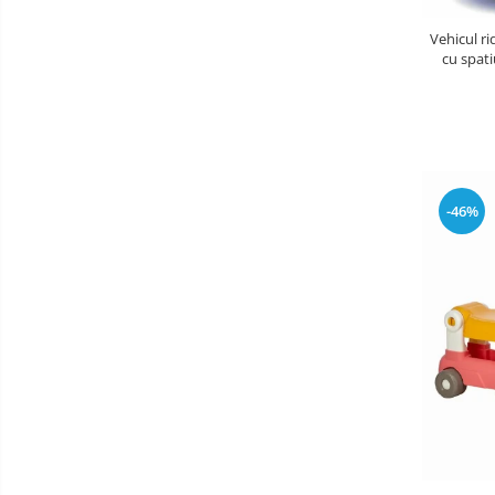
Aparate Vibromasaj si accesorii
Vehicul ri
masaj
cu spati
Box
Bare - Discuri - Greutati
Saltele si Covoare sport Fitness
sau Yoga
Alte Sporturi
-46%
Mingi fitness si medicinale
Scara antrenament
Incalzitoare si sterilizatoare
biberoane bebe
Umidificatoare electrice aer
Cantare bebelusi si adulti
Interfoane bebelusi
Aparate aerosoli