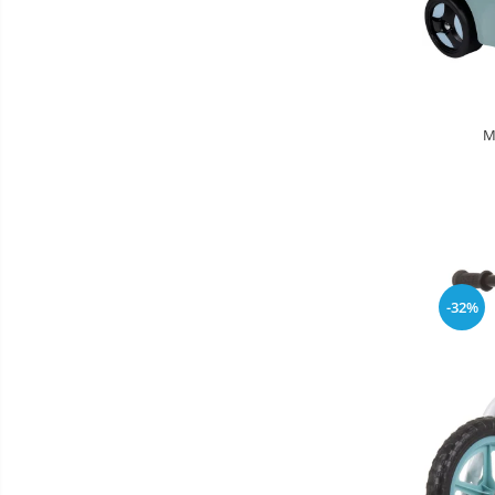
Saltele de infasat
Biciclete
Biciclete copii cu roti 10 inch (2-4
ani)
M
Biciclete copii cu roti 12 inch (3-6
ani)
Biciclete copii cu roti 14 inch (3-7
ani)
Biciclete copii cu roti 16 inch (4-9
ani)
Biciclete copii cu roti 20 inch
-32%
Biciclete cu roti 24 inch
Biciclete cu roti 26 inch
Biciclete cu roti 27 inch
Triciclete copii si adulti
Trotinete copii si adulti
Biciclete fara pedale