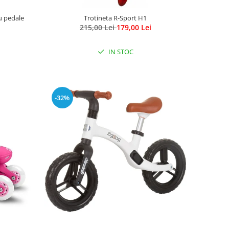
cu pedale
Trotineta R-Sport H1
215,00 Lei
179,00 Lei
IN STOC
-32%