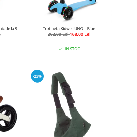
ic de la 9
Trotineta Kidwell UNO – Blue
e
202,00 Lei
168,00 Lei
IN STOC
-23%