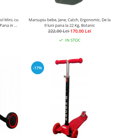
ol Mini, cu
Marsupiu bebe, Jane, Catch, Ergonomic, De la
 Pana in 30
9 luni pana la 22 Kg, Botanic
lb
222,00 Lei
170,00 Lei
IN STOC
-17%