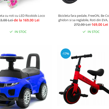
eta cu roti cu LED Ricokids Loco
Bicicleta fara pedale, FreeON, Be Co
3,00 Lei
de la 169,00 Lei
ghidon si sa reglabile, Roti din EVA,
Kg, Roti 8 inch, 12 luni+, A
272,00 Lei
169,00 Lei
IN STOC
IN STOC
-17%