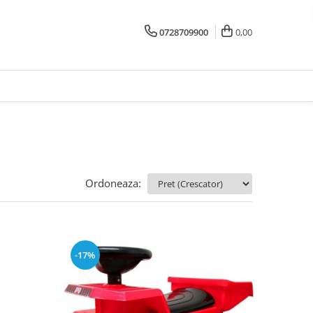
0728709900
0,00
Ordoneaza:
-17%