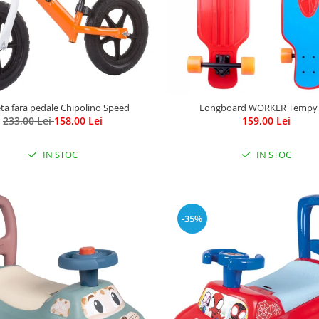
leta fara pedale Chipolino Speed
Longboard WORKER Tempy 
233,00 Lei
158,00 Lei
159,00 Lei
IN STOC
IN STOC
-35%