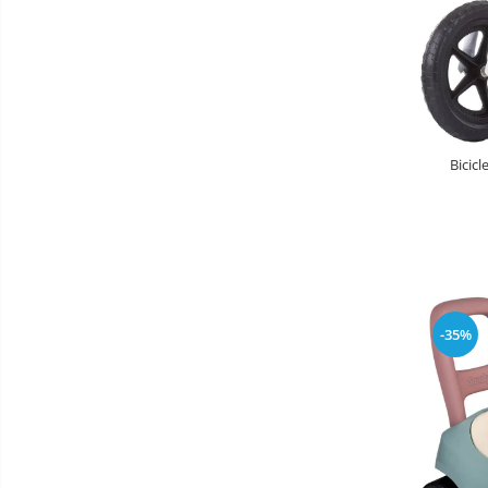
Baldachin patut
Paturici copii
Perne copii si mamici
Protectii saltea
Comode copii
Bicic
Bariere de protectie pat
Porti de siguranta
Dulap si cutii jucarii
Sac de dormit copii
Fotolii copii
-35%
Leagane & balansoare & sezlonguri
Covorase de joaca
Carusele patut
Lampi de veghe
Mobilier Birou