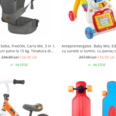
bebe, FreeON, Carry Me, 3 in 1,
Antepremergator, Baby Mix, Ed
luni pana la 15 kg, Tesatura din
cu sunete si lumini, cu panou d
D, Confortabil si sigur pentru
cu mini pian
234,00 Lei
126,00 Lei
257,00 Lei
135,00 Lei
bebe, Gri
IN STOC
IN STOC