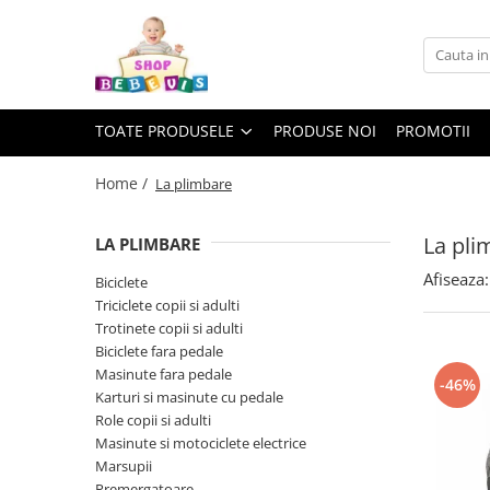
Toate Produsele
Carucioare copii
TOATE PRODUSELE
PRODUSE NOI
PROMOTII
Carucioare copii sport
Carucioare copii 2in1
Home /
La plimbare
Carucioare copii 3in1
La pli
LA PLIMBARE
Carucioare gemeni
Afiseaza:
Accesorii carucioare copii
Biciclete
Triciclete copii si adulti
Genti mamici
Trotinete copii si adulti
Huse ploaie si antiinsecte
Biciclete fara pedale
Saci si invelitoare
Masinute fara pedale
-46%
Karturi si masinute cu pedale
Adaptoare
Role copii si adulti
Umbrele carucioare
Masinute si motociclete electrice
Accesorii diverse carucioare
Marsupii
Landouri pentru bebelusi
Premergatoare