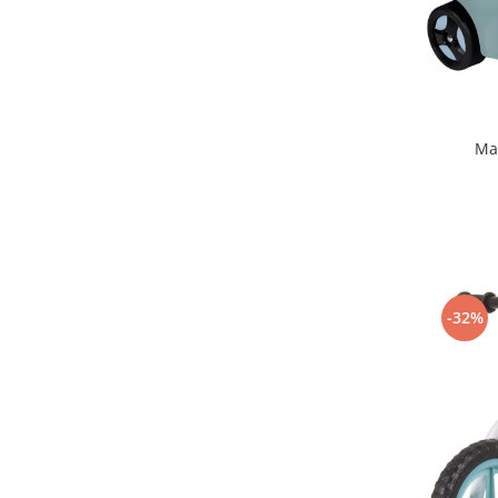
Mobilier Birou
Saltele de infasat
Scaun masa copii
La plimbare
Ma
Biciclete
Biciclete copii cu roti 10 inch (2-4
ani)
Biciclete copii cu roti 12 inch (3-6
ani)
Biciclete copii cu roti 14 inch (3-7
ani)
-32%
Biciclete copii cu roti 16 inch (4-9
ani)
Biciclete copii cu roti 20 inch
Biciclete cu roti 24 inch
Biciclete cu roti 26 inch
Biciclete cu roti 27 inch