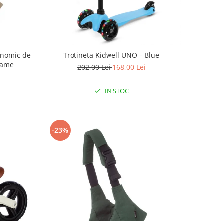
onomic de
Trotineta Kidwell UNO – Blue
esame
202,00 Lei
168,00 Lei
IN STOC
-23%