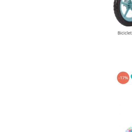
Triciclete copii si adulti
Trotinete copii si adulti
Biciclete fara pedale
Masinute fara pedale
Bicicle
Karturi si masinute cu pedale
Role copii si adulti
Masinute si motociclete electrice
Marsupii
Premergatoare
-17%
Skateboard
Scaune de biciclete copii
Baita, Igiena, Siguranta
Baie
Lenjerie mamici
Olite