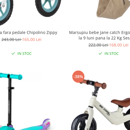
ta fara pedale Chipolino Zippy
Marsupiu bebe Jane catch Erg
la 9 luni pana la 22 Kg S
243,00 Lei
165,00 Lei
222,00 Lei
168,00 Lei
IN STOC
IN STOC
-38%