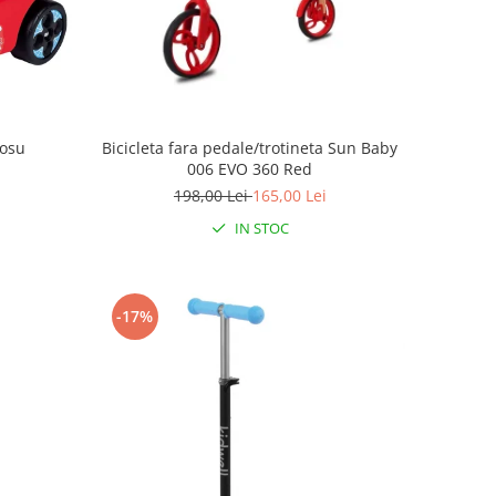
rosu
Bicicleta fara pedale/trotineta Sun Baby
006 EVO 360 Red
198,00 Lei
165,00 Lei
IN STOC
-17%