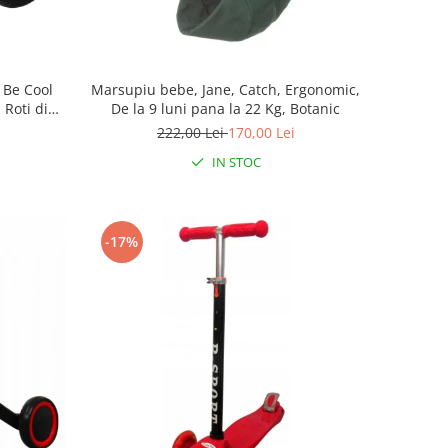
 Be Cool
Marsupiu bebe, Jane, Catch, Ergonomic,
 Roti din
De la 9 luni pana la 22 Kg, Botanic
 12 luni+,
222,00 Lei
170,00 Lei
IN STOC
-17%