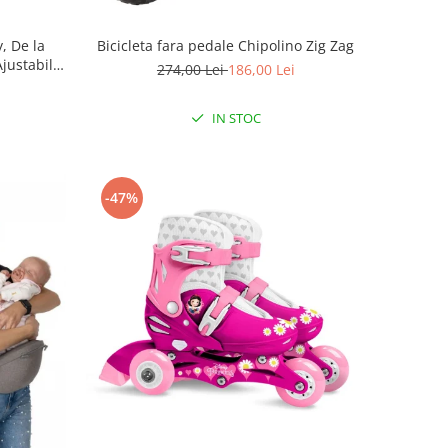
, De la
Bicicleta fara pedale Chipolino Zig Zag
Ajustabile,
274,00 Lei
186,00 Lei
a, Marime
IN STOC
-47%