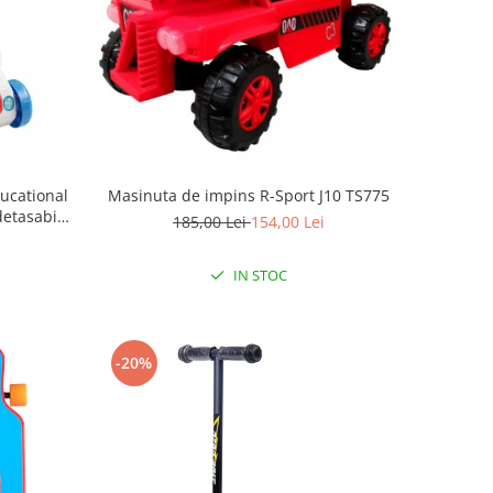
ucational
Masinuta de impins R-Sport J10 TS775
etasabil,
185,00 Lei
154,00 Lei
IN STOC
-20%