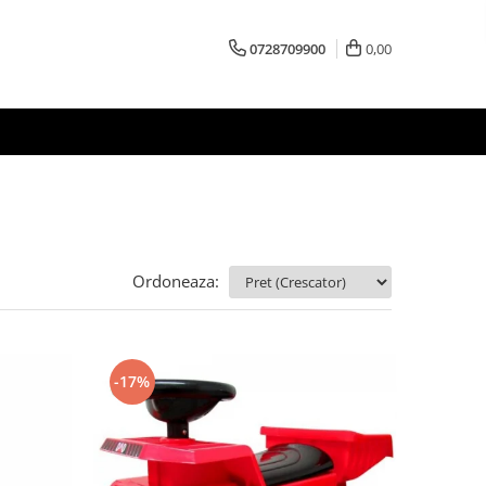
0728709900
0,00
Ordoneaza:
-17%