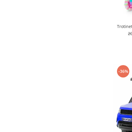
Seturi de hranire
Joaca si sport exterior
Trambuline
Trotine
Centre de joaca exterior
2
Patine de gheata
Patine gheata reglabile
Patine gheata fixe
Corturi si casute copii
-36%
Baschet
SANIUTE
Mese de Tenis
Articole de plaja
Jucarii pentru copii
Aparate fitness
Benzi de Alergare