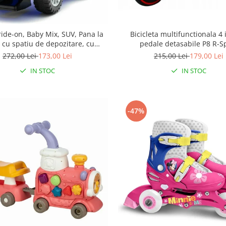
ride-on, Baby Mix, SUV, Pana la
Bicicleta multifunctionala 4 
, cu spatiu de depozitare, cu
pedale detasabile P8 R-S
elodii, 12-36 luni, Blue
272,00 Lei
173,00 Lei
215,00 Lei
179,00 Lei
IN STOC
IN STOC
-47%