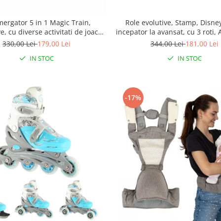
ergator 5 in 1 Magic Train,
Role evolutive, Stamp, Disney
, cu diverse activitati de joaca,
incepator la avansat, cu 3 roti, 
Educational, Efecte sonore si
Inchidere prin velcro, cu fran
330,00 Lei
179,00 Lei
344,00 Lei
181,00 Lei
luminoase, Pink
27-30, Minnie Mouse
IN STOC
IN STOC
-17%