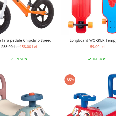
ta fara pedale Chipolino Speed
Longboard WORKER Tempy
233,00 Lei
158,00 Lei
159,00 Lei
IN STOC
IN STOC
-35%