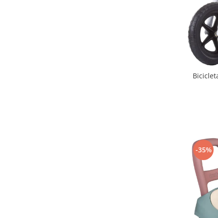
Lenjerii patut 140 x 70 cm
Lenjerie patuturi tineret
Baldachin patut
Paturici copii
Perne copii si mamici
Protectii saltea
Bicicle
Comode copii
Bariere de protectie pat
Porti de siguranta
Dulap si cutii jucarii
Sac de dormit copii
-35%
Fotolii copii
Leagane & balansoare & sezlonguri
Covorase de joaca
Carusele patut
Lampi de veghe