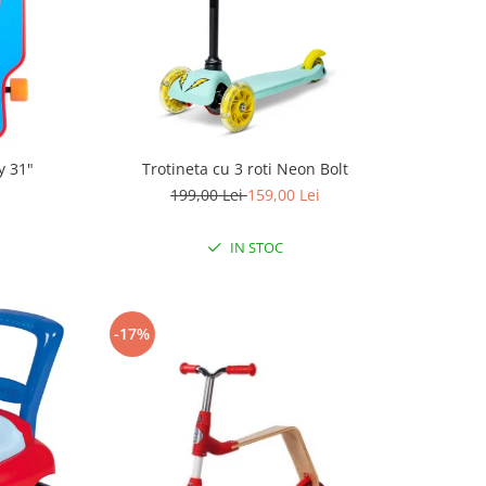
 31"
Trotineta cu 3 roti Neon Bolt
199,00 Lei
159,00 Lei
IN STOC
-17%