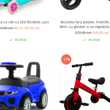
ta cu roti cu LED Ricokids Loco
Bicicleta fara pedale, FreeON,
Mini, cu ghidon si sa reglabile,
03,00 Lei
de la 169,00 Lei
EVA, Pana in 30 Kg, Roti 8 inch,
272,00 Lei
169,00 Lei
Alb
IN STOC
IN STOC
-17%