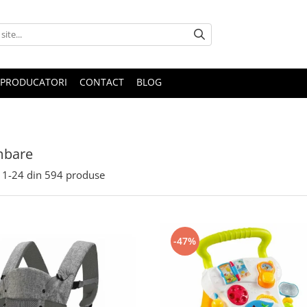
PRODUCATORI
CONTACT
BLOG
mbare
1-
24
din
594
produse
-47%