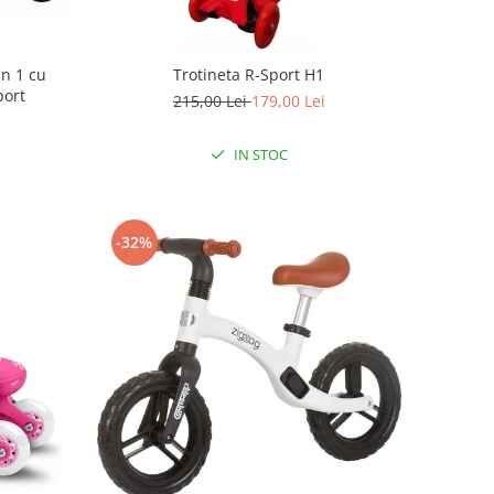
in 1 cu
Trotineta R-Sport H1
port
215,00 Lei
179,00 Lei
IN STOC
-32%