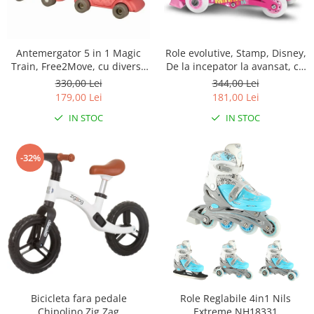
Antemergator 5 in 1 Magic
Role evolutive, Stamp, Disney,
Train, Free2Move, cu diverse
De la incepator la avansat, cu
activitati de joaca, Panou
3 roti, Ajustabile, Inchidere
330,00 Lei
344,00 Lei
Educational, Efecte sonore si
prin velcro, cu frana, Marime
179,00 Lei
181,00 Lei
luminoase, Pink
27-30, Minnie Mouse
IN STOC
IN STOC
-32%
Bicicleta fara pedale
Role Reglabile 4in1 Nils
Chipolino Zig Zag
Extreme NH18331