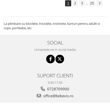
1
2
3
25
...
La plimbare cu biciclete, triciclete, trotinete, karturi pentru adulti si
copii, portbebe, etc
SOCIAL
Urmareste-ne in social media
SUPORT CLIENTI
9.00-17.00
0728709900
office@bebevis.ro