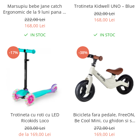
Marsupiu bebe Jane catch
Trotineta Kidwell UNO – Blue
Seturi de hranire
Ergonomic de la 9 luni pana la
202,00 Lei
Joaca si sport exterior
22 Kg Sesame
222,00 Lei
168,00 Lei
Trambuline
168,00 Lei
Centre de joaca exterior
IN STOC
IN STOC
Patine de gheata
-17%
-38%
Patine gheata reglabile
Patine gheata fixe
Corturi si casute copii
Baschet
SANIUTE
Mese de Tenis
Articole de plaja
Trotineta cu roti cu LED
Bicicleta fara pedale, FreeON,
Jucarii pentru copii
Ricokids Loco
Be Cool Mini, cu ghidon si sa
Aparate fitness
reglabile, Roti din EVA, Pana
203,00 Lei
272,00 Lei
in 30 Kg, Roti 8 inch, 12 luni+,
Benzi de Alergare
de la 169,00 Lei
169,00 Lei
Alb