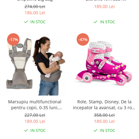
Albastru/Gri
274,00 Lei
189,00 Lei
186,00 Lei
IN STOC
IN STOC
-17%
-47%
Marsupiu multifunctional
Role, Stamp, Disney, De la
pentru copii, 0-35 luni,
incepator la avansat, cu 3 roti,
Ecotoys J-BC1601 - Gri
Ajustabile, Inchidere prin
227,00 Lei
358,00 Lei
velcro, cu frana, Marime 27-
189,00 Lei
189,00 Lei
30, Princess
IN STOC
IN STOC