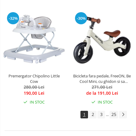
-32%
-30%
Premergator Chipolino Little
Bicicleta fara pedale, FreeON, Be
Cow
Cool Mini, cu ghidon si sa
280,00 Lei
reglabile, Roti din EVA, Pana in
271,00 Lei
30 Kg, Roti 8 inch, 12 luni+, Alb
190,00 Lei
de la 191,00 Lei
IN STOC
IN STOC
1
2
3
25
...