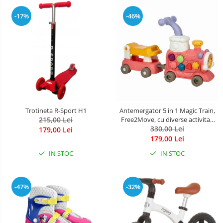
-17%
-46%
Trotineta R-Sport H1
Antemergator 5 in 1 Magic Train,
215,00 Lei
Free2Move, cu diverse activitati
de joaca, Panou Educational,
330,00 Lei
179,00 Lei
Efecte sonore si luminoase, Pink
179,00 Lei
IN STOC
IN STOC
-47%
-32%