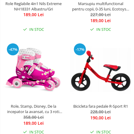
Role Reglabile 4in1 Nils Extreme
Marsupiu multifunctional
NH18331 Albastru/Gri
pentru copii, 0-35 luni, Ecotoys J-
189,00 Lei
BC1601 - Gri
227,00 Lei
189,00 Lei
IN STOC
IN STOC
-47%
-17%
Role, Stamp, Disney, De la
Bicicleta fara pedale R-Sport R1
incepator la avansat, cu 3 roti,
228,00 Lei
Ajustabile, Inchidere prin velcro,
358,00 Lei
190,00 Lei
cu frana, Marime 27-30, Princess
189,00 Lei
IN STOC
IN STOC