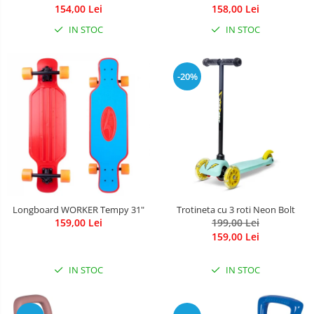
Leagane & balansoare & sezlonguri
154,00 Lei
158,00 Lei
Covorase de joaca
IN STOC
IN STOC
Carusele patut
-20%
Lampi de veghe
Mobilier Birou
Saltele de infasat
Longboard WORKER Tempy 31"
Trotineta cu 3 roti Neon Bolt
159,00 Lei
199,00 Lei
159,00 Lei
IN STOC
IN STOC