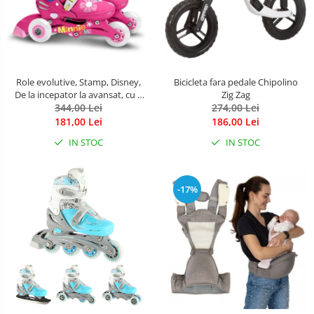
Role evolutive, Stamp, Disney,
Bicicleta fara pedale Chipolino
De la incepator la avansat, cu 3
Zig Zag
roti, Ajustabile, Inchidere prin
344,00 Lei
274,00 Lei
velcro, cu frana, Marime 27-30,
181,00 Lei
186,00 Lei
Minnie Mouse
IN STOC
IN STOC
-17%