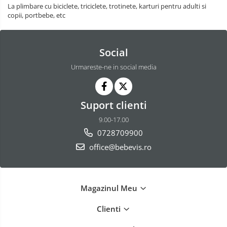
La plimbare cu biciclete, triciclete, trotinete, karturi pentru adulti si
copii, portbebe, etc
Social
Urmareste-ne in social media
Suport clienti
9.00-17.00
0728709900
office@bebevis.ro
Magazinul Meu
Clienti