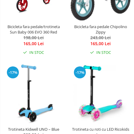
Bicicleta fara pedale/trotineta
Bicicleta fara pedale Chipolino
Sun Baby 006 EVO 360 Red
Zippy
198,00 Lei
243,00 Lei
165,00 Lei
165,00 Lei
IN STOC
IN STOC
-17%
-17%
Trotineta Kidwell UNO – Blue
Trotineta cu roti cu LED Ricokids