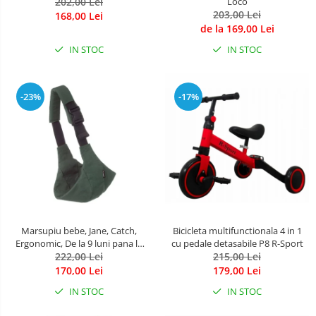
202,00 Lei
Loco
203,00 Lei
168,00 Lei
de la 169,00 Lei
IN STOC
IN STOC
-23%
-17%
Marsupiu bebe, Jane, Catch,
Bicicleta multifunctionala 4 in 1
Ergonomic, De la 9 luni pana la
cu pedale detasabile P8 R-Sport
22 Kg, Botanic
222,00 Lei
215,00 Lei
170,00 Lei
179,00 Lei
IN STOC
IN STOC