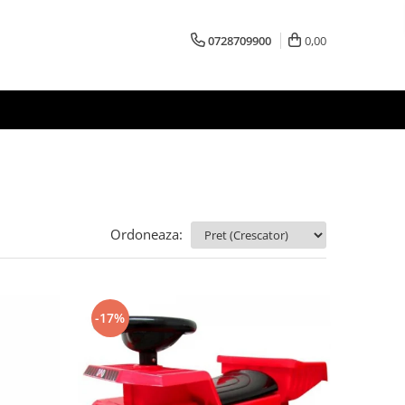
0728709900
0,00
Ordoneaza:
-17%