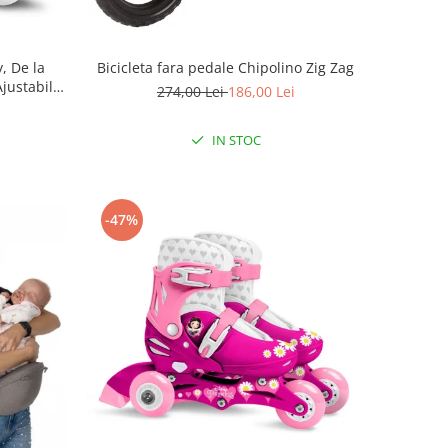
, De la
Bicicleta fara pedale Chipolino Zig Zag
Ajustabile,
274,00 Lei
186,00 Lei
a, Marime
IN STOC
-47%