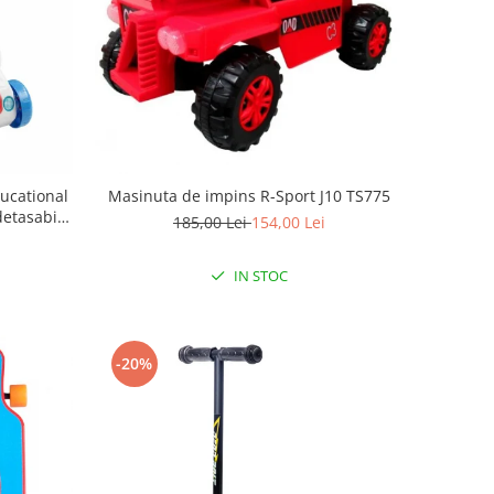
ucational
Masinuta de impins R-Sport J10 TS775
etasabil,
185,00 Lei
154,00 Lei
IN STOC
-20%