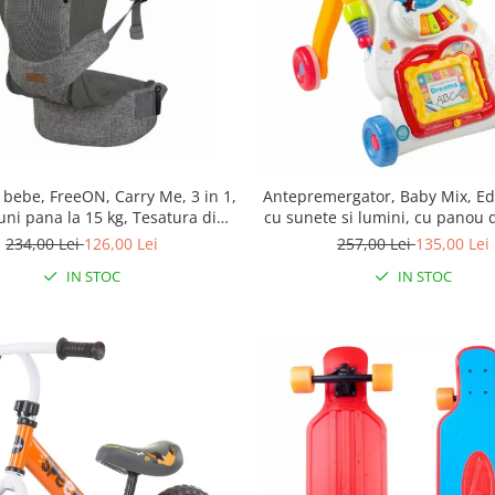
bebe, FreeON, Carry Me, 3 in 1,
Antepremergator, Baby Mix, Ed
luni pana la 15 kg, Tesatura din
cu sunete si lumini, cu panou d
D, Confortabil si sigur pentru
cu mini pian
234,00 Lei
126,00 Lei
257,00 Lei
135,00 Lei
bebe, Gri
IN STOC
IN STOC