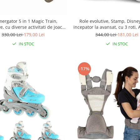
ergator 5 in 1 Magic Train,
Role evolutive, Stamp, Disney
, cu diverse activitati de joaca,
incepator la avansat, cu 3 roti, 
Educational, Efecte sonore si
Inchidere prin velcro, cu fran
330,00 Lei
179,00 Lei
344,00 Lei
181,00 Lei
luminoase, Pink
27-30, Minnie Mouse
IN STOC
IN STOC
-17%