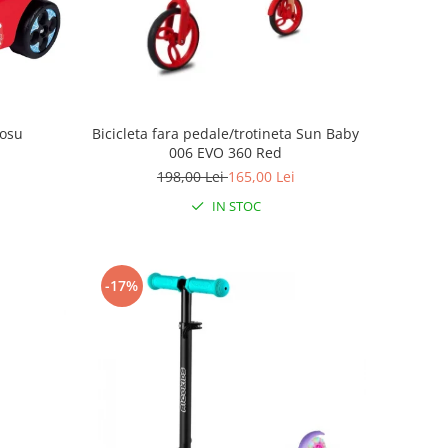
rosu
Bicicleta fara pedale/trotineta Sun Baby
006 EVO 360 Red
198,00 Lei
165,00 Lei
IN STOC
-17%