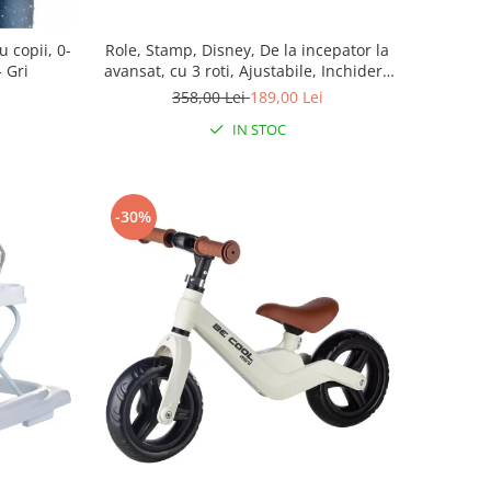
 copii, 0-
Role, Stamp, Disney, De la incepator la
- Gri
avansat, cu 3 roti, Ajustabile, Inchidere
prin velcro, cu frana, Marime 27-30,
358,00 Lei
189,00 Lei
Princess
IN STOC
-30%