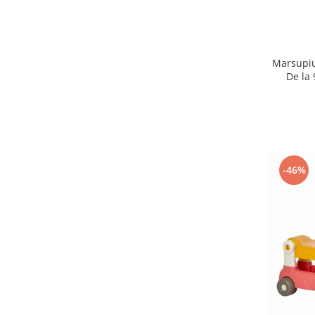
Seturi de hranire
Joaca si sport exterior
Trambuline
Marsupiu
De la 
Centre de joaca exterior
Patine de gheata
Patine gheata reglabile
Patine gheata fixe
Corturi si casute copii
-46%
Baschet
SANIUTE
Mese de Tenis
Articole de plaja
Jucarii pentru copii
Aparate fitness
Benzi de Alergare