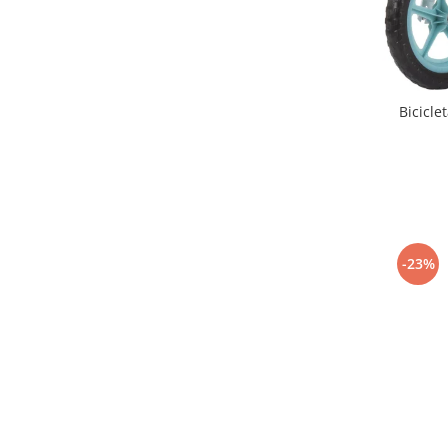
Triciclete copii si adulti
Trotinete copii si adulti
Biciclete fara pedale
Masinute fara pedale
Bicicle
Karturi si masinute cu pedale
Role copii si adulti
Masinute si motociclete electrice
Marsupii
Premergatoare
-23%
Skateboard
Scaune de biciclete copii
Baita, Igiena, Siguranta
Baie
Lenjerie mamici
Olite