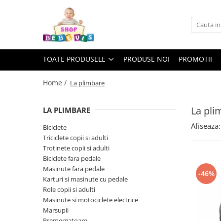
Toate Produsele
Carucioare copii
TOATE PRODUSELE
PRODUSE NOI
PROMOTII
Carucioare copii sport
Carucioare copii 2in1
Home /
La plimbare
Carucioare copii 3in1
La pli
LA PLIMBARE
Carucioare gemeni
Afiseaza:
Accesorii carucioare copii
Biciclete
Triciclete copii si adulti
Genti mamici
Trotinete copii si adulti
Huse ploaie si antiinsecte
Biciclete fara pedale
Saci si invelitoare
Masinute fara pedale
-46%
Karturi si masinute cu pedale
Adaptoare
Role copii si adulti
Umbrele carucioare
Masinute si motociclete electrice
Accesorii diverse carucioare
Marsupii
Landouri pentru bebelusi
Premergatoare