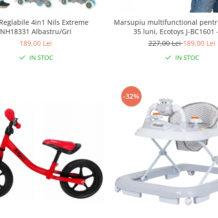
Reglabile 4in1 Nils Extreme
Marsupiu multifunctional pentru
NH18331 Albastru/Gri
35 luni, Ecotoys J-BC1601 
189,00 Lei
227,00 Lei
189,00 Lei
IN STOC
IN STOC
-32%