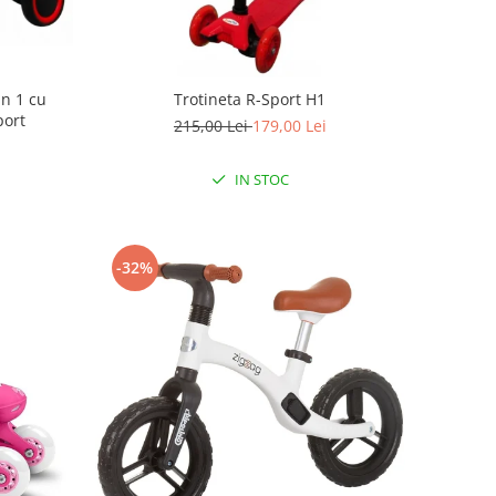
in 1 cu
Trotineta R-Sport H1
port
215,00 Lei
179,00 Lei
IN STOC
-32%