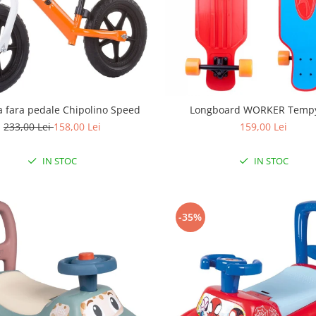
ta fara pedale Chipolino Speed
Longboard WORKER Tempy
233,00 Lei
158,00 Lei
159,00 Lei
IN STOC
IN STOC
-35%