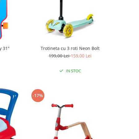
 31"
Trotineta cu 3 roti Neon Bolt
199,00 Lei
159,00 Lei
IN STOC
-17%