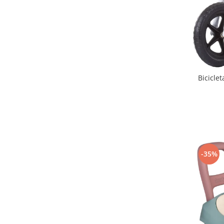
Lenjerii patut 140 x 70 cm
Lenjerie patuturi tineret
Baldachin patut
Paturici copii
Perne copii si mamici
Protectii saltea
Bicicle
Comode copii
Bariere de protectie pat
Porti de siguranta
Dulap si cutii jucarii
Sac de dormit copii
-35%
Fotolii copii
Leagane & balansoare & sezlonguri
Covorase de joaca
Carusele patut
Lampi de veghe