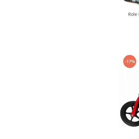
Interfoane, Sterilizatoare,
Electronice diverse
Role 
Incalzitoare si sterilizatoare
biberoane bebe
Umidificatoare electrice aer
Cantare bebelusi si adulti
Interfoane bebelusi
-17%
Aparate aerosoli
Aparate diverse
Aspirator nazal
Pompe san
Robot de bucatarie
Tensiometre
Termometre camera si baie
Termometre copii si bebe