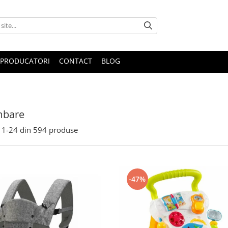
PRODUCATORI
CONTACT
BLOG
mbare
1-
24
din
594
produse
-47%