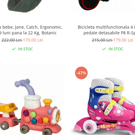
 bebe, Jane, Catch, Ergonomic,
Bicicleta multifunctionala 4 
9 luni pana la 22 Kg, Botanic
pedale detasabile P8 R-S
222,00 Lei
170,00 Lei
215,00 Lei
179,00 Lei
IN STOC
IN STOC
-47%