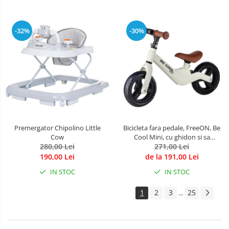
-32%
-30%
Premergator Chipolino Little
Bicicleta fara pedale, FreeON, Be
Cow
Cool Mini, cu ghidon si sa
280,00 Lei
reglabile, Roti din EVA, Pana in
271,00 Lei
30 Kg, Roti 8 inch, 12 luni+, Alb
190,00 Lei
de la 191,00 Lei
IN STOC
IN STOC
1
2
3
25
...