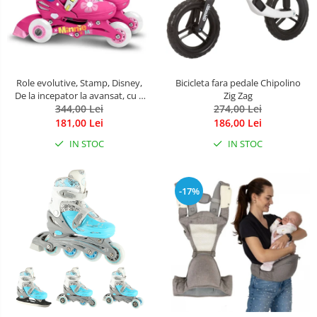
Role evolutive, Stamp, Disney,
Bicicleta fara pedale Chipolino
De la incepator la avansat, cu 3
Zig Zag
roti, Ajustabile, Inchidere prin
344,00 Lei
274,00 Lei
velcro, cu frana, Marime 27-30,
181,00 Lei
186,00 Lei
Minnie Mouse
IN STOC
IN STOC
-17%