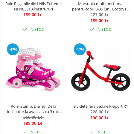
Role Reglabile 4in1 Nils Extreme
Marsupiu multifunctional
NH18331 Albastru/Gri
pentru copii, 0-35 luni, Ecotoys J-
189,00 Lei
BC1601 - Gri
227,00 Lei
189,00 Lei
IN STOC
IN STOC
-47%
-17%
Role, Stamp, Disney, De la
Bicicleta fara pedale R-Sport R1
incepator la avansat, cu 3 roti,
228,00 Lei
Ajustabile, Inchidere prin velcro,
358,00 Lei
190,00 Lei
cu frana, Marime 27-30, Princess
189,00 Lei
IN STOC
IN STOC