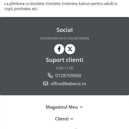
La plimbare cu biciclete, triciclete, trotinete, karturi pentru adulti si
copii, portbebe, etc
Social
Urmareste-ne in social media
Suport clienti
9.00-17.00
0728709900
office@bebevis.ro
Magazinul Meu
Clienti