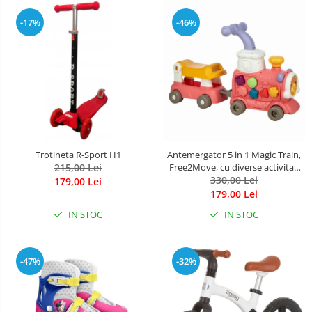
-17%
-46%
Trotineta R-Sport H1
Antemergator 5 in 1 Magic Train,
215,00 Lei
Free2Move, cu diverse activitati
de joaca, Panou Educational,
330,00 Lei
179,00 Lei
Efecte sonore si luminoase, Pink
179,00 Lei
IN STOC
IN STOC
-47%
-32%