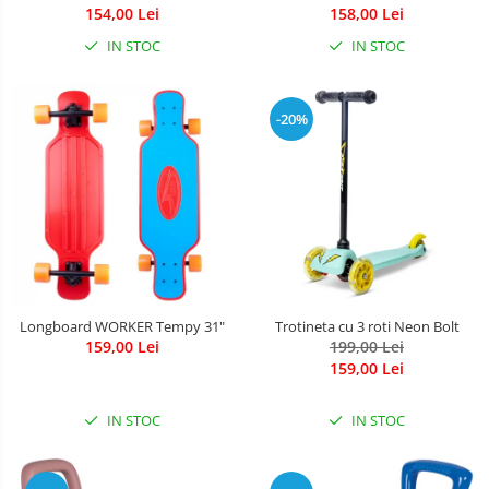
Leagane & balansoare & sezlonguri
154,00 Lei
158,00 Lei
Covorase de joaca
IN STOC
IN STOC
Carusele patut
-20%
Lampi de veghe
Mobilier Birou
Saltele de infasat
Longboard WORKER Tempy 31"
Trotineta cu 3 roti Neon Bolt
159,00 Lei
199,00 Lei
159,00 Lei
IN STOC
IN STOC