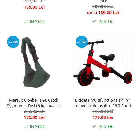
202,00 Lei
Loco
203,00 Lei
168,00 Lei
de la 169,00 Lei
IN STOC
IN STOC
-23%
-17%
Marsupiu bebe, Jane, Catch,
Bicicleta multifunctionala 4 in 1
Ergonomic, De la 9 luni pana la
cu pedale detasabile P8 R-Sport
22 Kg, Botanic
222,00 Lei
215,00 Lei
170,00 Lei
179,00 Lei
IN STOC
IN STOC