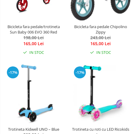
Bicicleta fara pedale/trotineta
Bicicleta fara pedale Chipolino
Sun Baby 006 EVO 360 Red
Zippy
198,00 Lei
243,00 Lei
165,00 Lei
165,00 Lei
IN STOC
IN STOC
-17%
-17%
Trotineta Kidwell UNO – Blue
Trotineta cu roti cu LED Ricokids