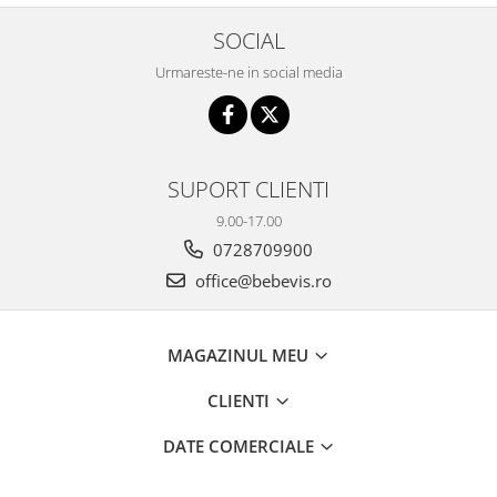
Seturi de hranire
SOCIAL
Joaca si sport exterior
Urmareste-ne in social media
Trambuline
Centre de joaca exterior
Patine de gheata
SUPORT CLIENTI
Patine gheata reglabile
Patine gheata fixe
9.00-17.00
Corturi si casute copii
0728709900
office@bebevis.ro
Baschet
SANIUTE
Mese de Tenis
MAGAZINUL MEU
Articole de plaja
CLIENTI
Jucarii pentru copii
DATE COMERCIALE
Aparate fitness
Benzi de Alergare