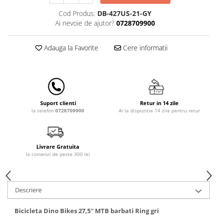
Lenjerii patut 140 x 70 cm
Cod Produs:
DB-427US-21-GY
Lenjerie patuturi tineret
Ai nevoie de ajutor?
0728709900
Baldachin patut
Paturici copii
Adauga la Favorite
Cere informatii
Perne copii si mamici
Protectii saltea
Comode copii
Bariere de protectie pat
Retur in 14 zile
Suport clienti
Porti de siguranta
Ai la dispozitie 14 zile pentru retur
la telefon
0728709900
Dulap si cutii jucarii
Sac de dormit copii
Livrare Gratuita
Fotolii copii
la comenzi de peste 300 lei
Leagane & balansoare & sezlonguri
Covorase de joaca
Descriere
Carusele patut
Bicicleta Dino Bikes 27,5'' MTB barbati Ring gri
Lampi de veghe