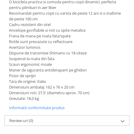
O bicicleta practica si comoda pentru copii dinamici, perfecta
Mobilier Birou
pentru plimbari in aer liber
Recomandat pentru copii cu varsta de peste 12 ani si o inaltime
Saltele de infasat
de peste 160 cm
Cadru rezistent din otel
Scaun masa copii
Anvelope gonflabile si roti cu spite metalice
La plimbare
Frana de mana pe roata fata/spate
Biciclete
Rotile sunt prevazute cu reflectoare
Avertizor luminos
Biciclete copii cu roti 10 inch (2-4
Dispune de transmisie Shimano cu 18 viteze
ani)
Suspensii la roata din fata
Biciclete copii cu roti 12 inch (3-6
Scaun ergonomic moale
ani)
Maner de siguranta antiderapant pe ghidon
Picior de sprijin
Biciclete copii cu roti 14 inch (3-7
Tara de origine: Italia
ani)
Dimensiuni ambalaj: 162 x 76 x 20 cm
Biciclete copii cu roti 16 inch (4-9
Dimensiuni roti: 27,5' (diametru aprox. 70 cm)
ani)
Greutate: 18,0 kg
Biciclete copii cu roti 20 inch
Informatii conformitate produs
Biciclete cu roti 24 inch
Review-uri
(0)
Biciclete cu roti 26 inch
Biciclete cu roti 27 inch