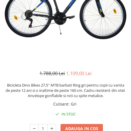
Scaune auto copii
Camera copilului
Patuturi copii
Patuturi lemn pana la 120 x 60 cm
Patuturi lemn 140 x 70 cm
Patuturi lemn 160 x 80 cm
Pat tineret
Patuturi pliabile si tarcuri de joaca
Saltele patut copii
1.788,00 Lei
1.109,00 Lei
Saltele mici
Bicicleta Dino Bikes 27,5'' MTB barbati Ring gri pentru copii cu varsta
Saltele de la 120 x 60 cm
de peste 12 ani si o inaltime de peste 160 cm. Cadru rezistent din otel.
Saltele de la 140 x 70 cm
Anvelope gonflabile si roti cu spite metalice.
Saltele 127 x 63 cm
Culoare
:
Gri
Saltele de la 160 x 80 cm
IN STOC
Lenjerii patuturi
Lenjerii patut 120 x 60 cm
ADAUGA IN COS