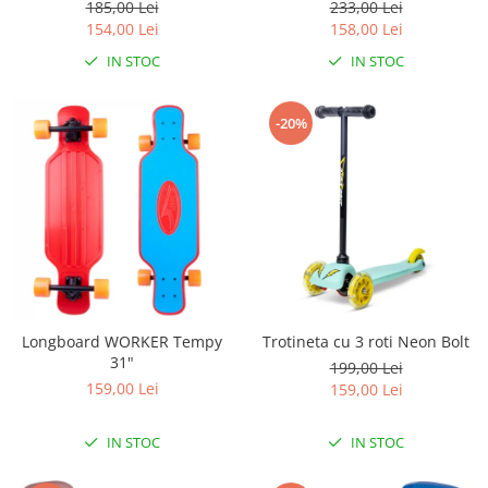
185,00 Lei
233,00 Lei
Lampi de veghe
154,00 Lei
158,00 Lei
Mobilier Birou
IN STOC
IN STOC
Saltele de infasat
-20%
Longboard WORKER Tempy
Trotineta cu 3 roti Neon Bolt
31"
199,00 Lei
159,00 Lei
159,00 Lei
IN STOC
IN STOC