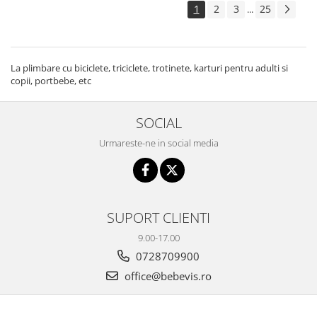
1
2
3
25
...
La plimbare cu biciclete, triciclete, trotinete, karturi pentru adulti si
copii, portbebe, etc
SOCIAL
Urmareste-ne in social media
SUPORT CLIENTI
9.00-17.00
0728709900
office@bebevis.ro