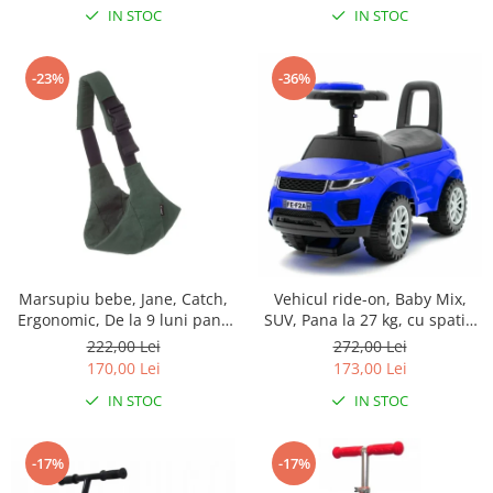
IN STOC
IN STOC
-23%
-36%
Marsupiu bebe, Jane, Catch,
Vehicul ride-on, Baby Mix,
Ergonomic, De la 9 luni pana
SUV, Pana la 27 kg, cu spatiu
la 22 Kg, Botanic
de depozitare, cu melodii, 12-
222,00 Lei
272,00 Lei
36 luni, Blue
170,00 Lei
173,00 Lei
IN STOC
IN STOC
-17%
-17%