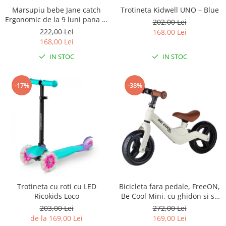
Marsupiu bebe Jane catch
Trotineta Kidwell UNO – Blue
Ergonomic de la 9 luni pana la
202,00 Lei
22 Kg Sesame
222,00 Lei
168,00 Lei
168,00 Lei
IN STOC
IN STOC
-17%
-38%
Trotineta cu roti cu LED
Bicicleta fara pedale, FreeON,
Ricokids Loco
Be Cool Mini, cu ghidon si sa
reglabile, Roti din EVA, Pana
203,00 Lei
272,00 Lei
in 30 Kg, Roti 8 inch, 12 luni+,
de la 169,00 Lei
169,00 Lei
Alb