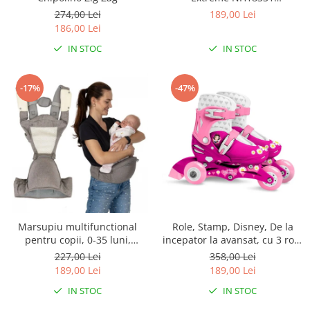
Albastru/Gri
274,00 Lei
189,00 Lei
186,00 Lei
IN STOC
IN STOC
-17%
-47%
Marsupiu multifunctional
Role, Stamp, Disney, De la
pentru copii, 0-35 luni,
incepator la avansat, cu 3 roti,
Ecotoys J-BC1601 - Gri
Ajustabile, Inchidere prin
227,00 Lei
358,00 Lei
velcro, cu frana, Marime 27-
189,00 Lei
189,00 Lei
30, Princess
IN STOC
IN STOC