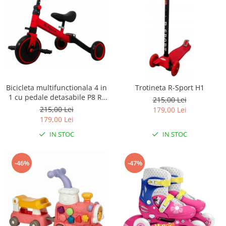
Bicicleta multifunctionala 4 in
Trotineta R-Sport H1
1 cu pedale detasabile P8 R-
215,00 Lei
Sport
215,00 Lei
179,00 Lei
179,00 Lei
IN STOC
IN STOC
-46%
-47%