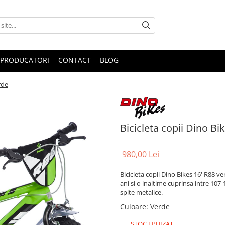
PRODUCATORI
CONTACT
BLOG
rde
Bicicleta copii Dino Bi
980,00 Lei
Bicicleta copii Dino Bikes 16' R88 v
ani si o inaltime cuprinsa intre 107-
spite metalice.
Culoare
:
Verde
STOC EPUIZAT