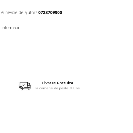
Ai nevoie de ajutor?
0728709900
informatii
Livrare Gratuita
la comenzi de peste 300 lei