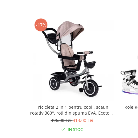
Mobilier Birou
Saltele de infasat
-17%
Scaun masa copii
La plimbare
Biciclete
Biciclete copii cu roti 10 inch (2-4
ani)
Biciclete copii cu roti 12 inch (3-6
ani)
Biciclete copii cu roti 14 inch (3-7
ani)
Biciclete copii cu roti 16 inch (4-9
ani)
Tricicleta 2 in 1 pentru copii, scaun
Role R
Biciclete copii cu roti 20 inch
rotativ 360°, roti din spuma EVA, Ecotoys
Biciclete cu roti 24 inch
WQL-066-52
496,00 Lei
413,00 Lei
Biciclete cu roti 26 inch
IN STOC
Biciclete cu roti 27 inch