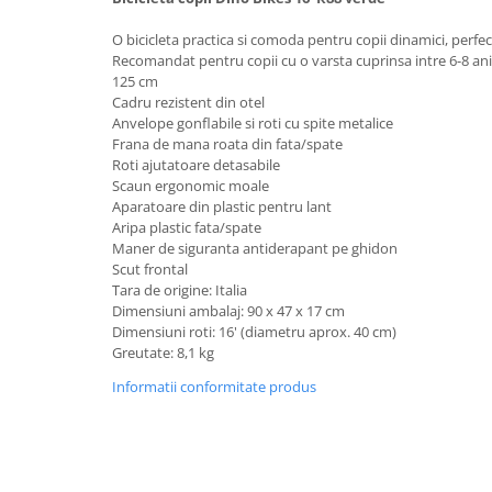
Lenjerii patut 140 x 70 cm
Lenjerie patuturi tineret
O bicicleta practica si comoda pentru copii dinamici, perfec
Recomandat pentru copii cu o varsta cuprinsa intre 6-8 ani 
Baldachin patut
125 cm
Paturici copii
Cadru rezistent din otel
Perne copii si mamici
Anvelope gonflabile si roti cu spite metalice
Frana de mana roata din fata/spate
Protectii saltea
Roti ajutatoare detasabile
Comode copii
Scaun ergonomic moale
Aparatoare din plastic pentru lant
Bariere de protectie pat
Aripa plastic fata/spate
Porti de siguranta
Maner de siguranta antiderapant pe ghidon
Scut frontal
Dulap si cutii jucarii
Tara de origine: Italia
Dimensiuni ambalaj: 90 x 47 x 17 cm
Sac de dormit copii
Dimensiuni roti: 16' (diametru aprox. 40 cm)
Fotolii copii
Greutate: 8,1 kg
Leagane & balansoare & sezlonguri
Informatii conformitate produs
Covorase de joaca
Carusele patut
Lampi de veghe