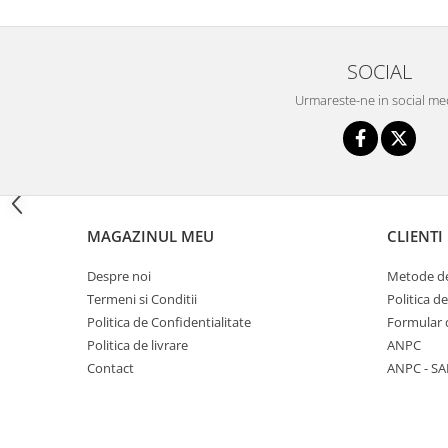
Triciclete copii si adulti
Trotinete copii si adulti
SOCIAL
Biciclete fara pedale
Urmareste-ne in social me
Masinute fara pedale
Karturi si masinute cu pedale
Role copii si adulti
Masinute si motociclete electrice
Marsupii
MAGAZINUL MEU
CLIENTI
Premergatoare
Despre noi
Metode de
Skateboard
Termeni si Conditii
Politica d
Scaune de biciclete copii
Politica de Confidentialitate
Formular 
Politica de livrare
ANPC
Baita, Igiena, Siguranta
Contact
ANPC - SA
Baie
Lenjerie mamici
Olite