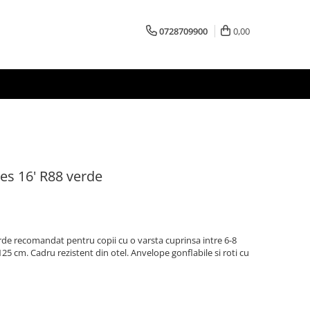
0728709900
0,00
kes 16' R88 verde
erde recomandat pentru copii cu o varsta cuprinsa intre 6-8
125 cm. Cadru rezistent din otel. Anvelope gonflabile si roti cu