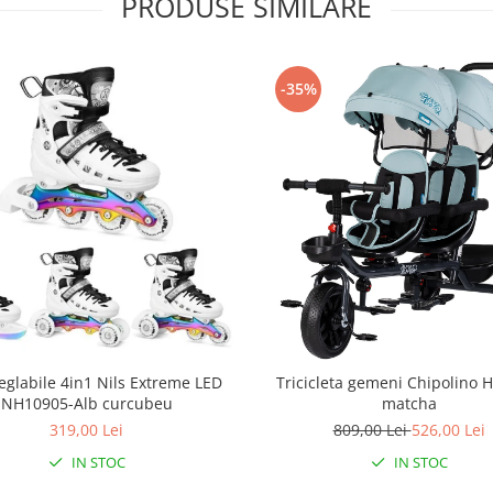
PRODUSE SIMILARE
-35%
eglabile 4in1 Nils Extreme LED
Tricicleta gemeni Chipolino 
NH10905-Alb curcubeu
matcha
319,00 Lei
809,00 Lei
526,00 Lei
IN STOC
IN STOC