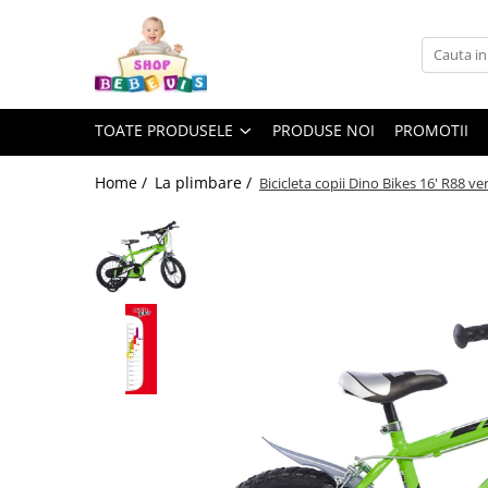
Toate Produsele
Carucioare copii
TOATE PRODUSELE
PRODUSE NOI
PROMOTII
Carucioare copii sport
Carucioare copii 2in1
Home /
La plimbare /
Bicicleta copii Dino Bikes 16' R88 ve
Carucioare copii 3in1
Carucioare gemeni
Accesorii carucioare copii
Genti mamici
Huse ploaie si antiinsecte
Saci si invelitoare
Adaptoare
Umbrele carucioare
Accesorii diverse carucioare
Landouri pentru bebelusi