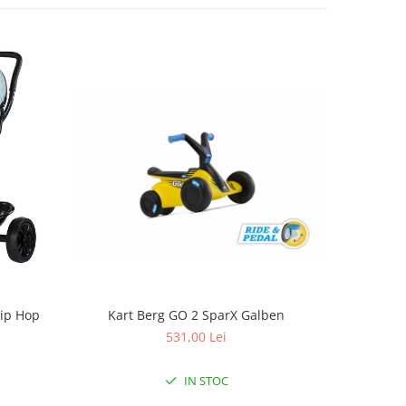
Hip Hop
Kart Berg GO 2 SparX Galben
K
531,00 Lei
IN STOC