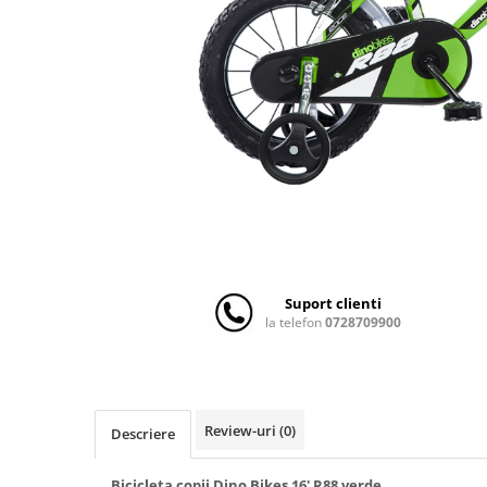
Scaune auto copii
Camera copilului
Patuturi copii
Patuturi lemn pana la 120 x 60 cm
Patuturi lemn 140 x 70 cm
Patuturi lemn 160 x 80 cm
Pat tineret
Patuturi pliabile si tarcuri de joaca
Saltele patut copii
Saltele mici
Suport clienti
Saltele de la 120 x 60 cm
la telefon
0728709900
Saltele de la 140 x 70 cm
Saltele 127 x 63 cm
Saltele de la 160 x 80 cm
Lenjerii patuturi
Review-uri
(0)
Descriere
Lenjerii patut 120 x 60 cm
Bicicleta copii Dino Bikes 16' R88 verde