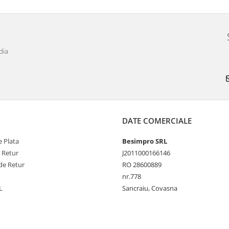
dia
DATE COMERCIALE
 Plata
Besimpro SRL
e Retur
J2011000166146
de Retur
RO 28600889
nr.778
L
Sancraiu, Covasna