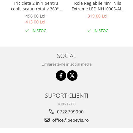
Tricicleta 2 in 1 pentru
Role Reglabile 4in1 Nils
copii, scaun rotativ 360°,
Extreme LED NH10905-Alb
roti din spuma EVA, Ecotoys
curcubeu
496,00 Lei
319,00 Lei
WQL-066-52
413,00 Lei
IN STOC
IN STOC
SOCIAL
Urmareste-ne in social media
SUPORT CLIENTI
9.00-17.00
0728709900
office@bebevis.ro