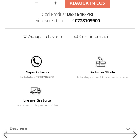
ADAUGA IN COS
Lampi de veghe
Cod Produs:
DB-164R-PRI
Mobilier Birou
Ai nevoie de ajutor?
0728709900
Saltele de infasat
Adauga la Favorite
Cere informatii
Retur in 14 zile
Suport clienti
Ai la dispozitie 14 zile pentru retur
la telefon
0728709900
Livrare Gratuita
la comenzi de peste 300 lei
Descriere