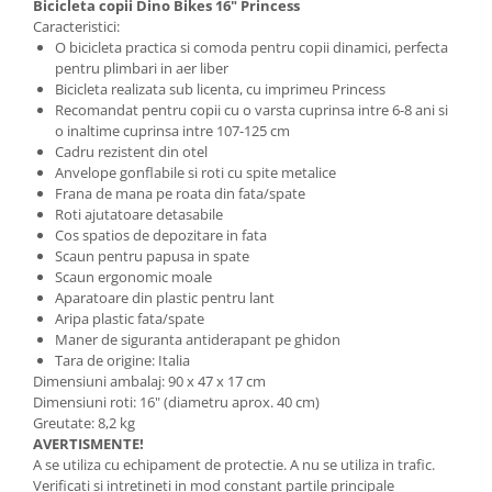
Bicicleta copii Dino Bikes 16" Princess
Caracteristici:
O bicicleta practica si comoda pentru copii dinamici, perfecta
pentru plimbari in aer liber
Bicicleta realizata sub licenta, cu imprimeu Princess
Recomandat pentru copii cu o varsta cuprinsa intre 6-8 ani si
o inaltime cuprinsa intre 107-125 cm
Cadru rezistent din otel
Anvelope gonflabile si roti cu spite metalice
Frana de mana pe roata din fata/spate
Roti ajutatoare detasabile
Cos spatios de depozitare in fata
Scaun pentru papusa in spate
Scaun ergonomic moale
Aparatoare din plastic pentru lant
Aripa plastic fata/spate
Maner de siguranta antiderapant pe ghidon
Tara de origine: Italia
Dimensiuni ambalaj: 90 x 47 x 17 cm
Dimensiuni roti: 16" (diametru aprox. 40 cm)
Greutate: 8,2 kg
AVERTISMENTE!
A se utiliza cu echipament de protectie. A nu se utiliza in trafic.
Verificati si intretineti in mod constant partile principale