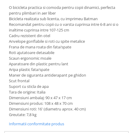
O bicicleta practica si comoda pentru copii dinamici, perfecta
pentru plimbari in aer liber
Bicicleta realizata sub licenta, cu imprimeu Batman
Recomandat pentru copii cu o varsta cuprinsa intre 6-8 ani si o
inaltime cuprinsa intre 107-125 cm
Cadru rezistent din otel
Anvelope gonflabile si roti cu spite metalice
Frana de mana roata din fata/spate
Roti ajutatoare detasabile
Scaun ergonomic moale
Aparatoare din plastic pentru lant
Aripa plastic fata/spate
Maner de siguranta antiderapant pe ghidon
Scut frontal
Suport cu sticla de apa
Tara de origine: Italia
Dimensiuni ambalaj: 90 x 47 x 17 cm
Dimensiuni produs: 108 x 48 x 70 cm
Dimensiuni roti: 16' (diametru aprox. 40 cm)
Greutate: 7,8 kg
Informatii conformitate produs