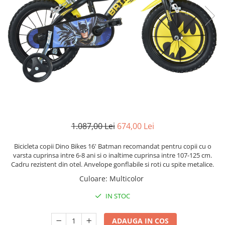
Lenjerii patut 120 x 60 cm
Termometre copii si bebe
Lenjerii patut 140 x 70 cm
Biciclete fara pedale
Alte Sporturi
Lenjerie patuturi tineret
Masinute fara pedale
Mingi fitness si medicinale
Baldachin patut
Karturi si masinute cu pedale
Scara antrenament
Paturici copii
Role copii si adulti
Perne copii si mamici
Masinute si motociclete electrice
Protectii saltea
Comode copii
Marsupii
Bariere de protectie pat
Premergatoare
Porti de siguranta
Skateboard
1.087,00 Lei
674,00 Lei
Dulap si cutii jucarii
Scaune de biciclete copii
Bicicleta copii Dino Bikes 16' Batman recomandat pentru copii cu o
Sac de dormit copii
varsta cuprinsa intre 6-8 ani si o inaltime cuprinsa intre 107-125 cm.
Cadru rezistent din otel. Anvelope gonflabile si roti cu spite metalice.
Fotolii copii
Culoare
:
Multicolor
Leagane & balansoare & sezlonguri
IN STOC
Covorase de joaca
Carusele patut
ADAUGA IN COS