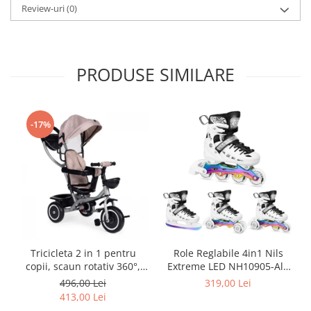
Review-uri
(0)
PRODUSE SIMILARE
-17%
Tricicleta 2 in 1 pentru
Role Reglabile 4in1 Nils
copii, scaun rotativ 360°,
Extreme LED NH10905-Alb
roti din spuma EVA, Ecotoys
curcubeu
496,00 Lei
319,00 Lei
WQL-066-52
413,00 Lei