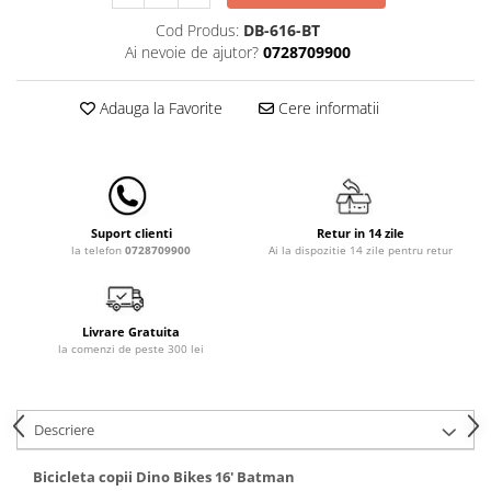
Lampi de veghe
Cod Produs:
DB-616-BT
Mobilier Birou
Ai nevoie de ajutor?
0728709900
Saltele de infasat
Adauga la Favorite
Cere informatii
Retur in 14 zile
Suport clienti
Ai la dispozitie 14 zile pentru retur
la telefon
0728709900
Livrare Gratuita
la comenzi de peste 300 lei
Descriere
Bicicleta copii Dino Bikes 16' Batman