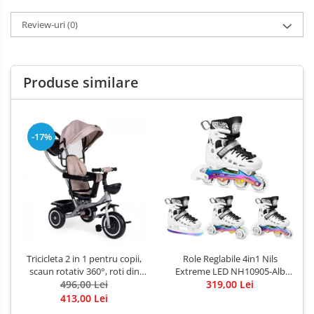
Review-uri
(0)
Produse similare
-17%
Tricicleta 2 in 1 pentru copii,
Role Reglabile 4in1 Nils
scaun rotativ 360°, roti din
Extreme LED NH10905-Alb
spuma EVA, Ecotoys WQL-
496,00 Lei
319,00 Lei
curcubeu
066-52
413,00 Lei