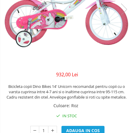
Lenjerii patuturi
Bare - Discuri - Greutati
Tensiometre
Trotinete copii si adulti
Lenjerii patut 120 x 60 cm
Saltele si Covoare sport Fitness
Termometre camera si baie
Lenjerii patut 140 x 70 cm
Biciclete fara pedale
sau Yoga
Termometre copii si bebe
Lenjerie patuturi tineret
Masinute fara pedale
Alte Sporturi
Baldachin patut
Karturi si masinute cu pedale
Paturici copii
Mingi fitness si medicinale
Perne copii si mamici
Role copii si adulti
Scara antrenament
Protectii saltea
Masinute si motociclete electrice
Comode copii
Marsupii
932,00 Lei
Bariere de protectie pat
Premergatoare
Bicicleta copii Dino Bikes 14' Unicorn recomandat pentru copii cu o
Porti de siguranta
varsta cuprinsa intre 4-7 ani si o inaltime cuprinsa intre 95-115 cm.
Skateboard
Cadru rezistent din otel. Anvelope gonflabile si roti cu spite metalice.
Dulap si cutii jucarii
Culoare
:
Roz
Scaune de biciclete copii
Sac de dormit copii
IN STOC
Fotolii copii
ADAUGA IN COS