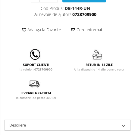
Leagane & balansoare & sezlonguri
Cod Produs:
DB-144R-UN
Covorase de joaca
Ai nevoie de ajutor?
0728709900
Carusele patut
Adauga la Favorite
Cere informatii
Lampi de veghe
Mobilier Birou
Saltele de infasat
RETUR IN 14 ZILE
SUPORT CLIENTI
Ai la dispozitie 14 zile pentru retur
la telefon
0728709900
LIVRARE GRATUITA
la comenzi de peste 300 lei
Descriere