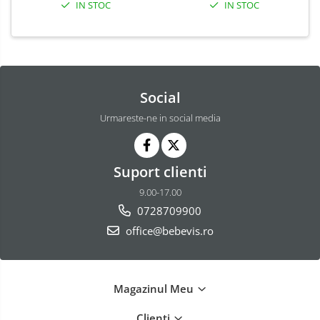
IN STOC
IN STOC
Social
Urmareste-ne in social media
Suport clienti
9.00-17.00
0728709900
office@bebevis.ro
Magazinul Meu
Clienti