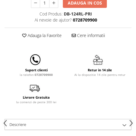
ADAUGA IN COS
Lampi de veghe
Cod Produs:
DB-124RL-PRI
Mobilier Birou
Ai nevoie de ajutor?
0728709900
Saltele de infasat
Adauga la Favorite
Cere informatii
Retur in 14 zile
Suport clienti
Ai la dispozitie 14 zile pentru retur
la telefon
0728709900
Livrare Gratuita
la comenzi de peste 300 lei
Descriere