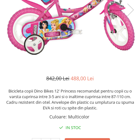
Lenjerii patut 120 x 60 cm
Termometre copii si bebe
Lenjerii patut 140 x 70 cm
Biciclete fara pedale
Alte Sporturi
Lenjerie patuturi tineret
Masinute fara pedale
Mingi fitness si medicinale
Baldachin patut
Karturi si masinute cu pedale
Scara antrenament
Paturici copii
Role copii si adulti
Perne copii si mamici
Masinute si motociclete electrice
Protectii saltea
Comode copii
Marsupii
Bariere de protectie pat
Premergatoare
Porti de siguranta
Skateboard
842,00 Lei
488,00 Lei
Dulap si cutii jucarii
Scaune de biciclete copii
Bicicleta copii Dino Bikes 12' Princess recomandat pentru copii cu o
Sac de dormit copii
varsta cuprinsa intre 3-5 ani si o inaltime cuprinsa intre 87-110 cm.
Cadru rezistent din otel. Anvelope din plastic cu umplutura cu spuma
Fotolii copii
EVA si roti cu spite din plastic.
Leagane & balansoare & sezlonguri
Culoare
:
Multicolor
Covorase de joaca
IN STOC
Carusele patut