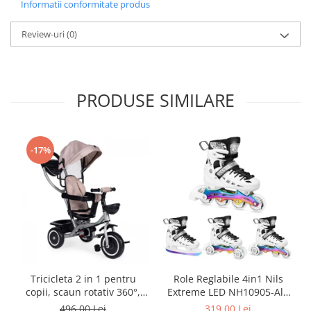
Informatii conformitate produs
Review-uri
(0)
PRODUSE SIMILARE
-17%
Tricicleta 2 in 1 pentru
Role Reglabile 4in1 Nils
copii, scaun rotativ 360°,
Extreme LED NH10905-Alb
roti din spuma EVA, Ecotoys
curcubeu
496,00 Lei
319,00 Lei