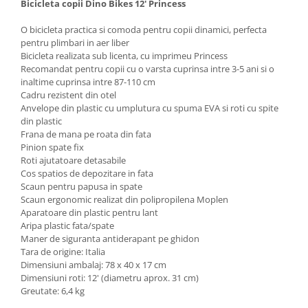
Bicicleta copii Dino Bikes 12' Princess
O bicicleta practica si comoda pentru copii dinamici, perfecta
pentru plimbari in aer liber
Bicicleta realizata sub licenta, cu imprimeu Princess
Recomandat pentru copii cu o varsta cuprinsa intre 3-5 ani si o
inaltime cuprinsa intre 87-110 cm
Cadru rezistent din otel
Anvelope din plastic cu umplutura cu spuma EVA si roti cu spite
din plastic
Frana de mana pe roata din fata
Pinion spate fix
Roti ajutatoare detasabile
Cos spatios de depozitare in fata
Scaun pentru papusa in spate
Scaun ergonomic realizat din polipropilena Moplen
Aparatoare din plastic pentru lant
Aripa plastic fata/spate
Maner de siguranta antiderapant pe ghidon
Tara de origine: Italia
Dimensiuni ambalaj: 78 x 40 x 17 cm
Dimensiuni roti: 12' (diametru aprox. 31 cm)
Greutate: 6,4 kg