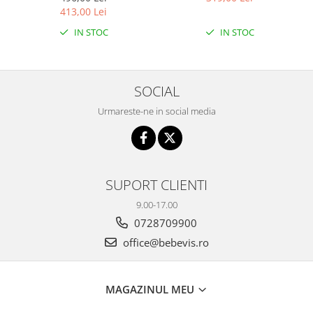
WQL-066-52
413,00 Lei
IN STOC
IN STOC
SOCIAL
Urmareste-ne in social media
SUPORT CLIENTI
9.00-17.00
0728709900
office@bebevis.ro
MAGAZINUL MEU