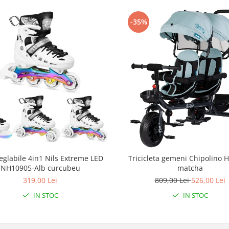
-35%
eglabile 4in1 Nils Extreme LED
Tricicleta gemeni Chipolino 
NH10905-Alb curcubeu
matcha
319,00 Lei
809,00 Lei
526,00 Lei
IN STOC
IN STOC