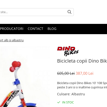
PRODUCATORI
CONTACT
BLOG
rt alb si albastru
Bicicleta copii Dino Bi
605,00 Lei
387,00 Lei
Bicicleta copii Dino Bikes 10' 108 S
peste 3 ani si o inaltime cuprinsa in
Culoare
:
Albastru
IN STOC