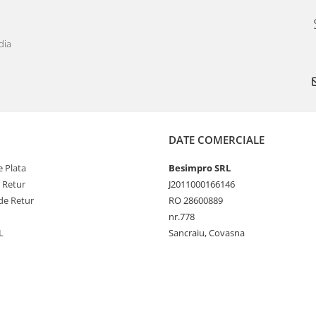
dia
DATE COMERCIALE
 Plata
Besimpro SRL
e Retur
J2011000166146
de Retur
RO 28600889
nr.778
L
Sancraiu, Covasna