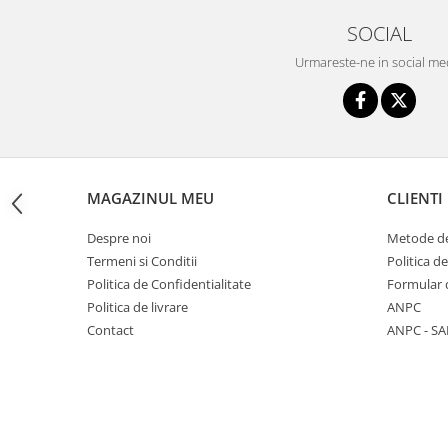
Triciclete copii si adulti
SOCIAL
Trotinete copii si adulti
Urmareste-ne in social me
Biciclete fara pedale
Masinute fara pedale
Karturi si masinute cu pedale
Role copii si adulti
Masinute si motociclete electrice
MAGAZINUL MEU
CLIENTI
Marsupii
Despre noi
Metode de
Premergatoare
Termeni si Conditii
Politica d
Politica de Confidentialitate
Formular 
Skateboard
Politica de livrare
ANPC
Scaune de biciclete copii
Contact
ANPC - SA
Baita, Igiena, Siguranta
Baie
Lenjerie mamici
Olite