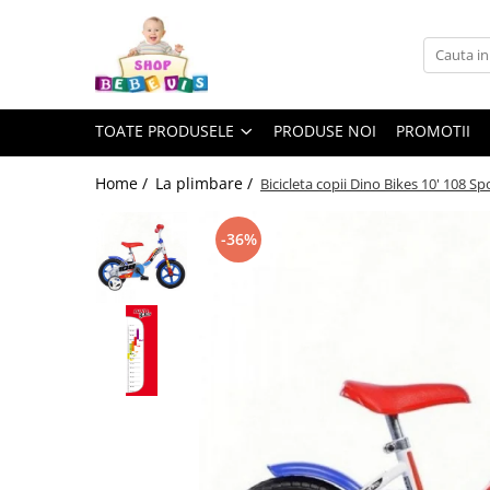
Toate Produsele
Carucioare copii
TOATE PRODUSELE
PRODUSE NOI
PROMOTII
Carucioare copii sport
Carucioare copii 2in1
Home /
La plimbare /
Bicicleta copii Dino Bikes 10' 108 Spo
Carucioare copii 3in1
-36%
Carucioare gemeni
Accesorii carucioare copii
Genti mamici
Huse ploaie si antiinsecte
Saci si invelitoare
Adaptoare
Umbrele carucioare
Accesorii diverse carucioare
Landouri pentru bebelusi