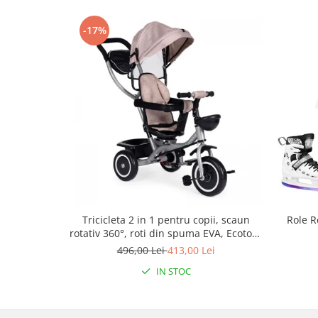
Mobilier Birou
-17%
Saltele de infasat
Scaun masa copii
La plimbare
Biciclete
Biciclete copii cu roti 10 inch (2-4
ani)
Biciclete copii cu roti 12 inch (3-6
ani)
Biciclete copii cu roti 14 inch (3-7
ani)
Biciclete copii cu roti 16 inch (4-9
Tricicleta 2 in 1 pentru copii, scaun
Role R
ani)
rotativ 360°, roti din spuma EVA, Ecotoys
WQL-066-52
Biciclete copii cu roti 20 inch
496,00 Lei
413,00 Lei
Biciclete cu roti 24 inch
IN STOC
Biciclete cu roti 26 inch
Biciclete cu roti 27 inch