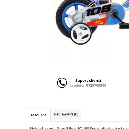
Scaune auto copii
Camera copilului
Patuturi copii
Patuturi lemn pana la 120 x 60 cm
Patuturi lemn 140 x 70 cm
Patuturi lemn 160 x 80 cm
Pat tineret
Patuturi pliabile si tarcuri de joaca
Saltele patut copii
Saltele mici
Suport clienti
Saltele de la 120 x 60 cm
la telefon
0728709900
Saltele de la 140 x 70 cm
Saltele 127 x 63 cm
Saltele de la 160 x 80 cm
Lenjerii patuturi
Review-uri
(0)
Descriere
Lenjerii patut 120 x 60 cm
Bicicleta copii Dino Bikes 10' 108 Sport alb si albastru