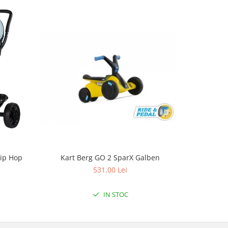
Hip Hop
Kart Berg GO 2 SparX Galben
K
531,00 Lei
IN STOC