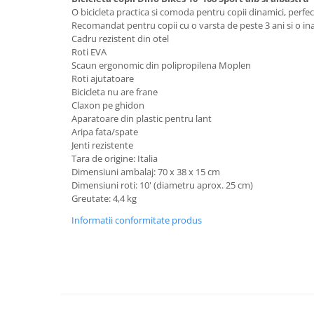
Lenjerii patut 140 x 70 cm
O bicicleta practica si comoda pentru copii dinamici, perfec
Lenjerie patuturi tineret
Recomandat pentru copii cu o varsta de peste 3 ani si o in
Cadru rezistent din otel
Baldachin patut
Roti EVA
Paturici copii
Scaun ergonomic din polipropilena Moplen
Perne copii si mamici
Roti ajutatoare
Bicicleta nu are frane
Protectii saltea
Claxon pe ghidon
Comode copii
Aparatoare din plastic pentru lant
Aripa fata/spate
Bariere de protectie pat
Jenti rezistente
Porti de siguranta
Tara de origine: Italia
Dimensiuni ambalaj: 70 x 38 x 15 cm
Dulap si cutii jucarii
Dimensiuni roti: 10' (diametru aprox. 25 cm)
Greutate: 4,4 kg
Sac de dormit copii
Informatii conformitate produs
Fotolii copii
Leagane & balansoare & sezlonguri
Covorase de joaca
Carusele patut
Lampi de veghe