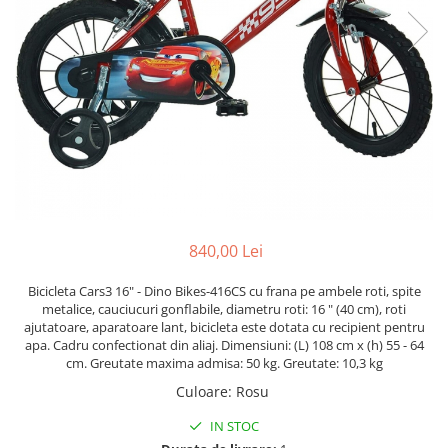
Lenjerii patut 120 x 60 cm
Termometre copii si bebe
Lenjerii patut 140 x 70 cm
Biciclete fara pedale
Alte Sporturi
Lenjerie patuturi tineret
Masinute fara pedale
Mingi fitness si medicinale
Baldachin patut
Karturi si masinute cu pedale
Scara antrenament
Paturici copii
Role copii si adulti
Perne copii si mamici
Masinute si motociclete electrice
Protectii saltea
Comode copii
Marsupii
Bariere de protectie pat
Premergatoare
Porti de siguranta
Skateboard
840,00 Lei
Dulap si cutii jucarii
Scaune de biciclete copii
Bicicleta Cars3 16" - Dino Bikes-416CS cu frana pe ambele roti, spite
Sac de dormit copii
metalice, cauciucuri gonflabile, diametru roti: 16 " (40 cm), roti
ajutatoare, aparatoare lant, bicicleta este dotata cu recipient pentru
Fotolii copii
apa. Cadru confectionat din aliaj. Dimensiuni: (L) 108 cm x (h) 55 - 64
cm. Greutate maxima admisa: 50 kg. Greutate: 10,3 kg
Leagane & balansoare & sezlonguri
Culoare
:
Rosu
Covorase de joaca
IN STOC
Carusele patut