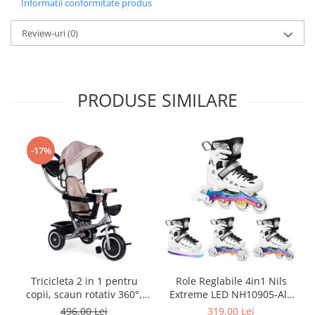
Informatii conformitate produs
Review-uri
(0)
PRODUSE SIMILARE
-17%
Tricicleta 2 in 1 pentru
Role Reglabile 4in1 Nils
copii, scaun rotativ 360°,
Extreme LED NH10905-Alb
roti din spuma EVA, Ecotoys
curcubeu
496,00 Lei
319,00 Lei