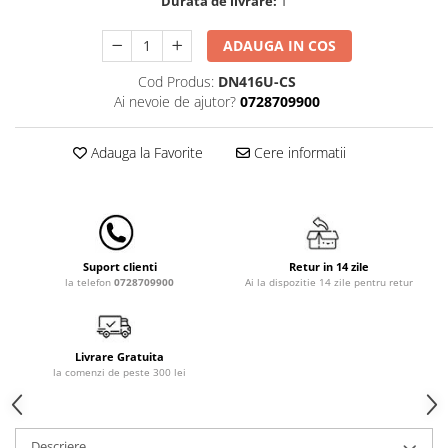
Durata de livrare:
1
Lampi de veghe
ADAUGA IN COS
Mobilier Birou
Saltele de infasat
Cod Produs:
DN416U-CS
Ai nevoie de ajutor?
0728709900
Adauga la Favorite
Cere informatii
Retur in 14 zile
Suport clienti
Ai la dispozitie 14 zile pentru retur
la telefon
0728709900
Livrare Gratuita
la comenzi de peste 300 lei
Descriere