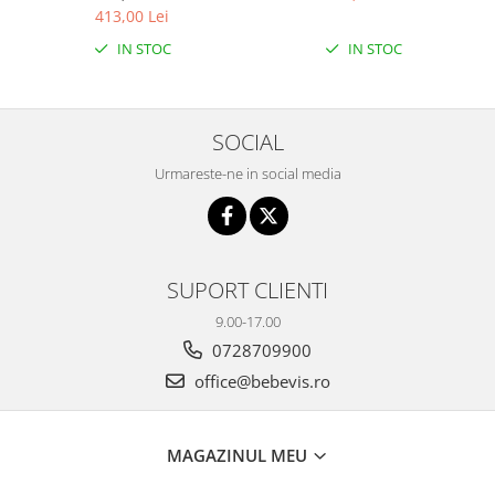
WQL-066-52
413,00 Lei
IN STOC
IN STOC
SOCIAL
Urmareste-ne in social media
SUPORT CLIENTI
9.00-17.00
0728709900
office@bebevis.ro
MAGAZINUL MEU