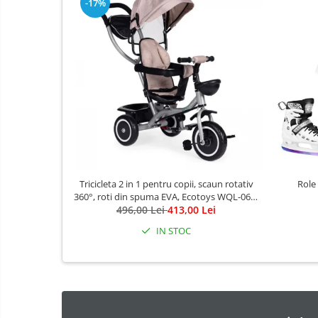
-17%
Saltele de infasat
Biciclete
Biciclete copii cu roti 10 inch (2-4
ani)
Biciclete copii cu roti 12 inch (3-6
ani)
Biciclete copii cu roti 14 inch (3-7
ani)
Biciclete copii cu roti 16 inch (4-9
ani)
Tricicleta 2 in 1 pentru copii, scaun rotativ
Role
Biciclete copii cu roti 20 inch
360°, roti din spuma EVA, Ecotoys WQL-066-
496,00 Lei
52
413,00 Lei
Biciclete cu roti 24 inch
IN STOC
Biciclete cu roti 26 inch
Biciclete cu roti 27 inch
Triciclete copii si adulti
Trotinete copii si adulti
Biciclete fara pedale