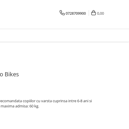
0728709900
0,00
no Bikes
 recomandata copiilor cu varsta cuprinsa intre 6-8 ani si
e maxima admisa: 60 kg.