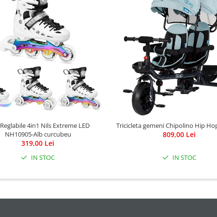
 Reglabile 4in1 Nils Extreme LED
Tricicleta gemeni Chipolino Hip H
NH10905-Alb curcubeu
809,00 Lei
319,00 Lei
IN STOC
IN STOC