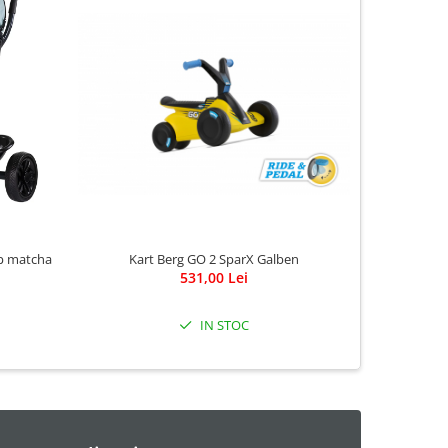
Kart Berg GO 2 SparX Galben
op matcha
K
531,00 Lei
IN STOC