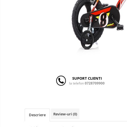
copii
Landouri pentru bebelusi
Patuturi copii
Patuturi lemn pana la 120 x 60 cm
Patuturi lemn 140 x 70 cm
Patuturi lemn 160 x 80 cm
Pat tineret
Patuturi pliabile si tarcuri de joaca
Saltele patut copii
Saltele mici
Saltele de la 120 x 60 cm
SUPORT CLIENTI
Saltele de la 140 x 70 cm
la telefon
0728709900
Saltele 127 x 63 cm
Saltele de la 160 x 80 cm
Lenjerii patuturi
Lenjerii patut 120 x 60 cm
Review-uri
(0)
Descriere
Lenjerii patut 140 x 70 cm
Lenjerie patuturi tineret