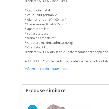
Bicicleta 163 GLN - Dino Bikes
Baldachin patut
* cadru din metal
Paturici copii
* cauciucuri gonflabile
Perne copii si mamici
* diametru roti 16" (400 mm)
* Dimensiune: 90x47x16(L/h/l)
Protectii saltea
* aparatoare lant
Comode copii
* roti ajutatoare
* frana pe ambele roti
Bariere de protectie pat
* Greutate maxima admisa: 60 kg.
* Greutate: 9 kg
Porti de siguranta
Bicicleta 163 GLN din seria 23, este recomandata copiilor cu
Dulap si cutii jucarii
A T E N T I E! Culorile pentru sa, protectie roata, roti aju
Sac de dormit copii
Informatii conformitate produs
Fotolii copii
Leagane & balansoare & sezlonguri
Covorase de joaca
Produse similare
Carusele patut
Lampi de veghe
Mobilier Birou