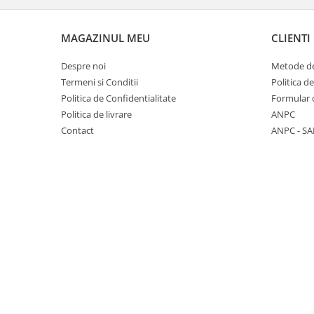
Seturi de hranire
Joaca si sport exterior
MAGAZINUL MEU
CLIENTI
Trambuline
Despre noi
Metode de
Centre de joaca exterior
Termeni si Conditii
Politica d
Patine de gheata
Politica de Confidentialitate
Formular 
Politica de livrare
ANPC
Patine gheata reglabile
Contact
ANPC - SA
Patine gheata fixe
Corturi si casute copii
Baschet
SANIUTE
Mese de Tenis
Articole de plaja
Jucarii pentru copii
Aparate fitness
Benzi de Alergare