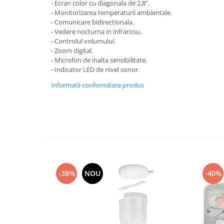
- Ecran color cu diagonala de 2,8".
Mobilier Birou
- Monitorizarea temperaturii ambientale.
- Comunicare bidirectionala.
Saltele de infasat
- Vedere nocturna in infrarosu.
- Controlul volumului.
Scaun masa copii
- Zoom digital.
La plimbare
- Microfon de inalta sensibilitate.
Biciclete
- Indicator LED de nivel sonor.
Biciclete copii cu roti 10 inch (2-4
Informatii conformitate produs
ani)
Biciclete copii cu roti 12 inch (3-6
ani)
Biciclete copii cu roti 14 inch (3-7
ani)
Biciclete copii cu roti 16 inch (4-9
ani)
-38%
NOU
-40%
Biciclete copii cu roti 20 inch
Biciclete cu roti 24 inch
Biciclete cu roti 26 inch
Biciclete cu roti 27 inch