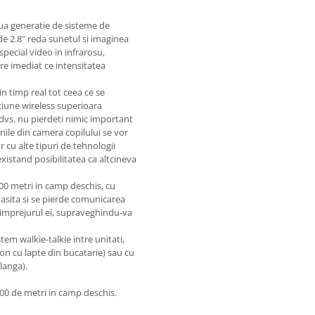
ua generatie de sisteme de
de 2.8" reda sunetul si imaginea
pecial video in infrarosu,
e imediat ce intensitatea
n timp real tot ceea ce se
iune wireless superioara
 dvs. nu pierdeti nimic important
inile din camera copilului se vor
r cu alte tipuri de tehnologii
xistand posibilitatea ca altcineva
0 metri in camp deschis, cu
pasita si se pierde comunicarea
 si imprejurul ei, supraveghindu-va
em walkie-talkie intre unitati,
ron cu lapte din bucatarie) sau cu
langa).
300 de metri in camp deschis.