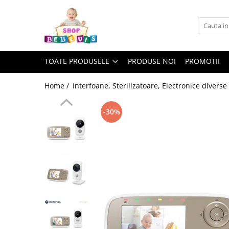
Toate Produsele
Carucioare copii
TOATE PRODUSELE
PRODUSE NOI
PROMOTII
Carucioare copii sport
Carucioare copii 2in1
Home /
Interfoane, Sterilizatoare, Electronice diverse
Carucioare copii 3in1
-30%
Carucioare gemeni
Accesorii carucioare copii
Genti mamici
Huse ploaie si antiinsecte
Saci si invelitoare
Adaptoare
Umbrele carucioare
Accesorii diverse carucioare
Landouri pentru bebelusi