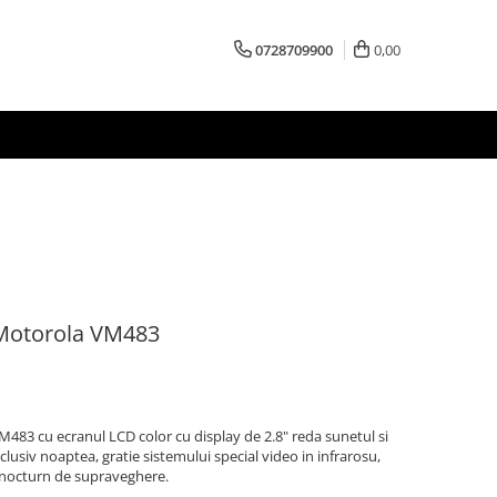
0728709900
0,00
 Motorola VM483
483 cu ecranul LCD color cu display de 2.8" reda sunetul si
lusiv noaptea, gratie sistemului special video in infrarosu,
nocturn de supraveghere.