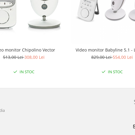
eo monitor Chipolino Vector
Video monitor Babyline 5.1 - 
513,00 Lei
308,00 Lei
829,00 Lei
554,00 Lei
IN STOC
IN STOC
dia