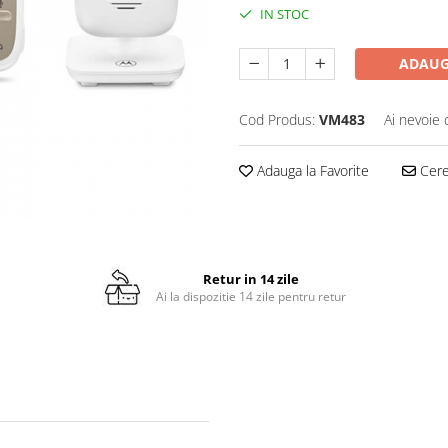
IN STOC
ADAUG
Cod Produs:
VM483
Ai nevoie 
Adauga la Favorite
Cere 
Retur in 14 zile
Ai la dispozitie 14 zile pentru retur