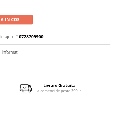
A IN COS
de ajutor?
0728709900
informatii
Livrare Gratuita
la comenzi de peste 300 lei