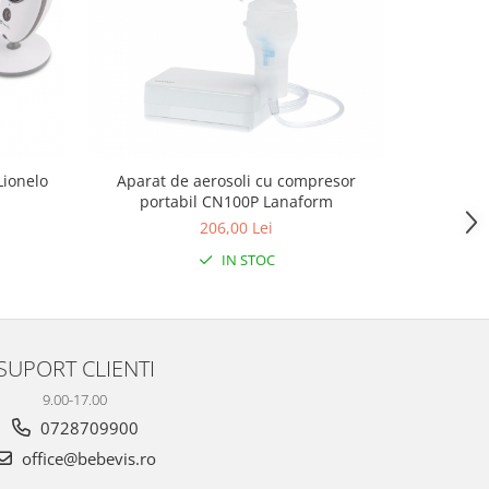
Lionelo
Aparat de aerosoli cu compresor
Pompa de 
portabil CN100P Lanaform
206,00 Lei
IN STOC
SUPORT CLIENTI
9.00-17.00
0728709900
office@bebevis.ro