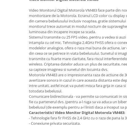
Lenjerii patut 140 x 70 cm
Lenjerie patuturi tineret
Video Monitorul Digital Motorola VM483 face parte din no
monitorizare de la Motorola. Ecranul LCD color cu display 
Baldachin patut
din camera bebelusului inclusiv noaptea, gratie sistemului s
Paturici copii
monitorul trece automat in modul nocturn de supravegher
Perne copii si mamici
luminoasa din incapere incepe sa scada.
Sistemul transmite cu 25 FPS video, pentru a vedea si auzi i
Protectii saltea
intampla cu cel mic. Tehnologia 2.4GHz FHSS ofera o conex
Comode copii
modelelor analogice, ofera o raza mai buna de actiune, iar
din ceea ce se petrece in viata bebelusului. Sunetul si imag
Bariere de protectie pat
transmite cu foarte mare claritate, fara riscul interferentelo
Porti de siguranta
wireless. Criptarea datelor aduce un plus de securitate, nee
sa capteze imaginea si sunetul din locuinta dvs.
Dulap si cutii jucarii
Motorola VM483 are o impresionanta raza de actiune de 30
avertizare sonora in cazul in care aceasta distanta este de
Sac de dormit copii
intre unitati, astfel incat va puteti misca fara grija in casa
Fotolii copii
totodata bebelusul.
Comunicare bidirectionala - va permite sa comunicati in sist
Leagane & balansoare & sezlonguri
fie cu partenerul dvs. (pentru a-l ruga sa va aduca un bibe
Covorase de joaca
bebelusul (de exemplu pentru a-l linisti daca a inceput sa p
Caracteristici Video Monitor Digital Motorola VM483:
Carusele patut
- Tehnologie fara fir FHSS de 2,4 GHz cu o raza de pana la 
- Conexiune privata securizata.
Lampi de veghe