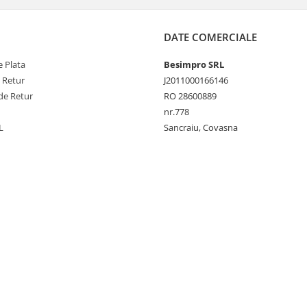
DATE COMERCIALE
 Plata
Besimpro SRL
e Retur
J2011000166146
de Retur
RO 28600889
nr.778
L
Sancraiu, Covasna