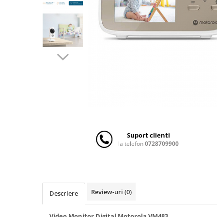
Scaune auto copii
Camera copilului
Patuturi copii
Patuturi lemn pana la 120 x 60 cm
Patuturi lemn 140 x 70 cm
Patuturi lemn 160 x 80 cm
Pat tineret
Patuturi pliabile si tarcuri de joaca
Saltele patut copii
Saltele mici
Suport clienti
Saltele de la 120 x 60 cm
la telefon
0728709900
Saltele de la 140 x 70 cm
Saltele 127 x 63 cm
Saltele de la 160 x 80 cm
Lenjerii patuturi
Review-uri
(0)
Descriere
Lenjerii patut 120 x 60 cm
Video Monitor Digital Motorola VM483