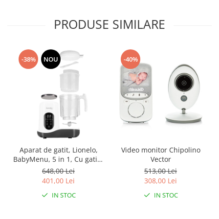
PRODUSE SIMILARE
-38%
NOU
-40%
Aparat de gatit, Lionelo,
Video monitor Chipolino
BabyMenu, 5 in 1, Cu gatire
Vector
la abur, dezghetare,
648,00 Lei
513,00 Lei
amestecare, incalzire,
401,00 Lei
308,00 Lei
sterilizare, Cu recipient din
IN STOC
IN STOC
tritan, Alb