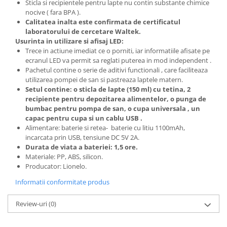
Sticla si recipientele pentru lapte nu contin substante chimice
nocive ( fara BPA ).
Calitatea inalta este confirmata de certificatul
laboratorului de cercetare Waltek.
Usurinta in utilizare si afisaj LED:
Trece in actiune imediat ce o porniti, iar informatiile afisate pe
ecranul LED va permit sa reglati puterea in mod independent .
Pachetul contine o serie de aditivi functionali , care faciliteaza
utilizarea pompei de san si pastreaza laptele matern.
Setul contine: o sticla de lapte (150 ml) cu tetina, 2
recipiente pentru depozitarea alimentelor, o punga de
bumbac pentru pompa de san, o cupa universala , un
capac pentru cupa si un cablu USB .
Alimentare: baterie si retea- baterie cu litiu 1100mAh,
incarcata prin USB, tensiune DC 5V 2A.
Durata de viata a bateriei: 1,5 ore.
Materiale: PP, ABS, silicon.
Producator: Lionelo.
Informatii conformitate produs
Review-uri
(0)