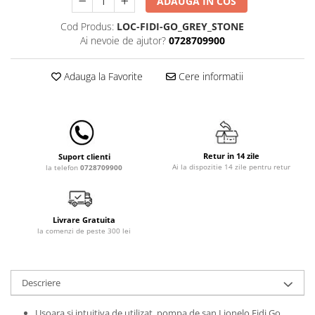
ADAUGA IN COS
Lampi de veghe
Cod Produs:
LOC-FIDI-GO_GREY_STONE
Mobilier Birou
Ai nevoie de ajutor?
0728709900
Saltele de infasat
Adauga la Favorite
Cere informatii
Retur in 14 zile
Suport clienti
Ai la dispozitie 14 zile pentru retur
la telefon
0728709900
Livrare Gratuita
la comenzi de peste 300 lei
Descriere
Usoara si intuitiva de utilizat, pompa de san Lionelo Fidi Go