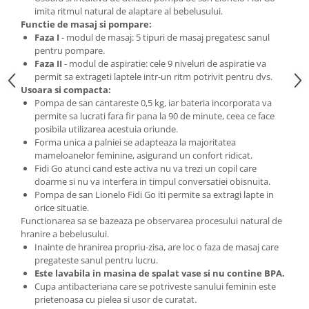
imita ritmul natural de alaptare al bebelusului.
Functie de masaj si pompare:
Faza I
- modul de masaj: 5 tipuri de masaj pregatesc sanul
pentru pompare.
Faza II
- modul de aspiratie: cele 9 niveluri de aspiratie va
permit sa extrageti laptele intr-un ritm potrivit pentru dvs.
Usoara si compacta:
Pompa de san cantareste 0,5 kg, iar bateria incorporata va
permite sa lucrati fara fir pana la 90 de minute, ceea ce face
posibila utilizarea acestuia oriunde.
Forma unica a palniei se adapteaza la majoritatea
mameloanelor feminine, asigurand un confort ridicat.
Fidi Go atunci cand este activa nu va trezi un copil care
doarme si nu va interfera in timpul conversatiei obisnuita.
Pompa de san Lionelo Fidi Go iti permite sa extragi lapte in
orice situatie.
Functionarea sa se bazeaza pe observarea procesului natural de
hranire a bebelusului.
Inainte de hranirea propriu-zisa, are loc o faza de masaj care
pregateste sanul pentru lucru.
Este lavabila in masina de spalat vase si nu contine BPA.
Cupa antibacteriana care se potriveste sanului feminin este
prietenoasa cu pielea si usor de curatat.