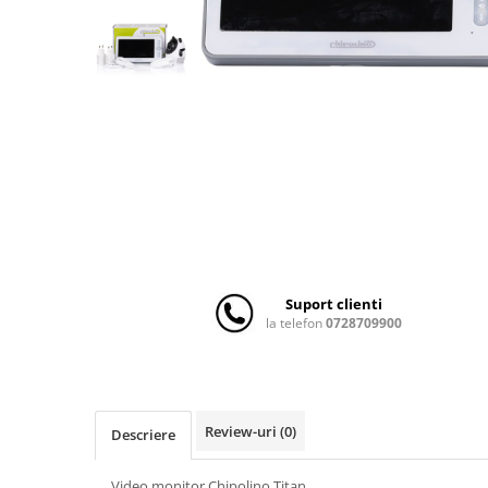
Scaune auto copii
Camera copilului
Patuturi copii
Patuturi lemn pana la 120 x 60 cm
Patuturi lemn 140 x 70 cm
Patuturi lemn 160 x 80 cm
Pat tineret
Patuturi pliabile si tarcuri de joaca
Saltele patut copii
Saltele mici
Suport clienti
Saltele de la 120 x 60 cm
la telefon
0728709900
Saltele de la 140 x 70 cm
Saltele 127 x 63 cm
Saltele de la 160 x 80 cm
Lenjerii patuturi
Review-uri
(0)
Descriere
Lenjerii patut 120 x 60 cm
Video monitor Chipolino Titan