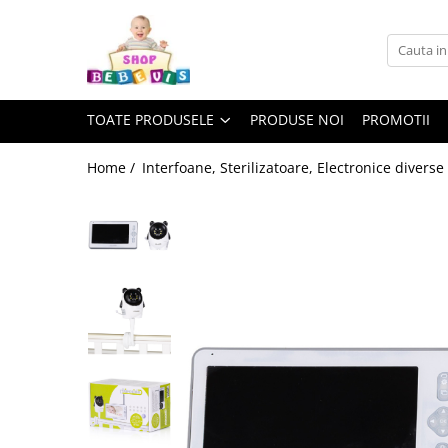
Toate Produsele
Carucioare copii
TOATE PRODUSELE
PRODUSE NOI
PROMOTII
Carucioare copii sport
Carucioare copii 2in1
Home /
Interfoane, Sterilizatoare, Electronice diverse
Carucioare copii 3in1
Carucioare gemeni
Accesorii carucioare copii
Genti mamici
Huse ploaie si antiinsecte
Saci si invelitoare
Adaptoare
Umbrele carucioare
Accesorii diverse carucioare
Landouri pentru bebelusi