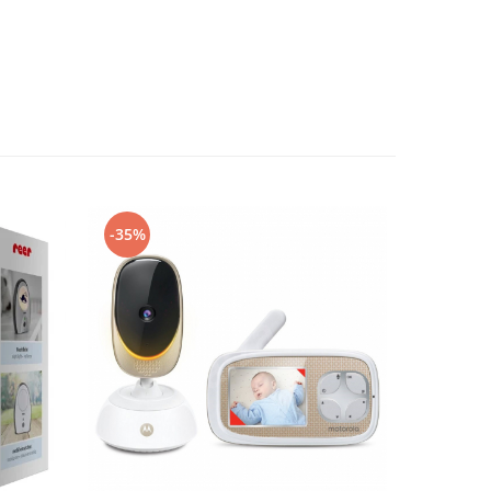
-35%
-20%