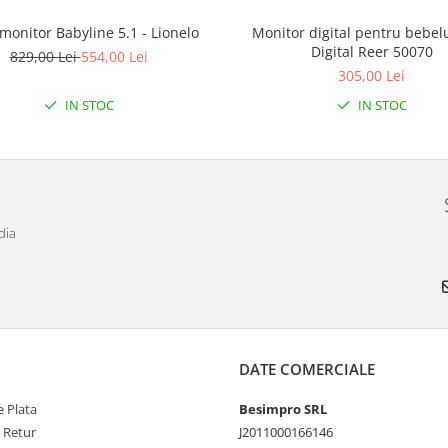
monitor Babyline 5.1 - Lionelo
Monitor digital pentru bebelu
Digital Reer 50070
829,00 Lei
554,00 Lei
305,00 Lei
IN STOC
IN STOC
dia
DATE COMERCIALE
 Plata
Besimpro SRL
e Retur
J2011000166146