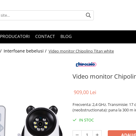
PRODUCATORI
CONTACT
BLOG
 /
Interfoane bebelusi /
Video monitor Chipolino Titan white
Video monitor Chipolin
909,00 Lei
Frecventa: 2,4 GHz. Transmisie: 17 
(neobstructionata): pana la 300 m i
IN STOC
ADAUG