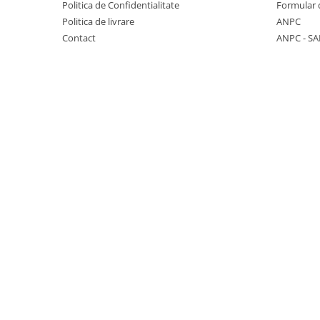
Politica de Confidentialitate
Formular 
Seturi de hranire
Politica de livrare
ANPC
Joaca si sport exterior
Contact
ANPC - SA
Trambuline
Centre de joaca exterior
Patine de gheata
Patine gheata reglabile
Patine gheata fixe
Corturi si casute copii
Baschet
SANIUTE
Mese de Tenis
Articole de plaja
Jucarii pentru copii
Aparate fitness
Benzi de Alergare