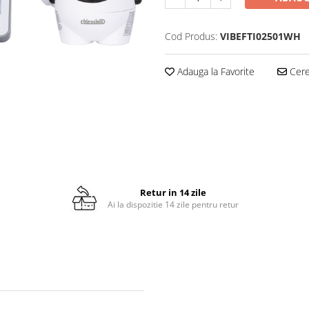
Cod Produs:
VIBEFTI02501WH
Adauga la Favorite
Cere 
Retur in 14 zile
Ai la dispozitie 14 zile pentru retur