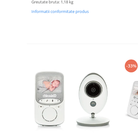
Greutate bruta: 1,18 kg
Mobilier Birou
Informatii conformitate produs
Saltele de infasat
Scaun masa copii
La plimbare
Biciclete
Biciclete copii cu roti 10 inch (2-4
ani)
-33%
Biciclete copii cu roti 12 inch (3-6
ani)
Biciclete copii cu roti 14 inch (3-7
ani)
Biciclete copii cu roti 16 inch (4-9
ani)
Biciclete copii cu roti 20 inch
Biciclete cu roti 24 inch
Biciclete cu roti 26 inch
Biciclete cu roti 27 inch