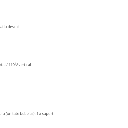
atiu deschis
tal / 110Â°vertical
era (unitate bebelus), 1 x suport