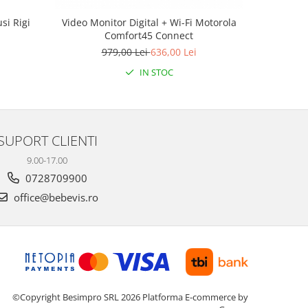
si Rigi
Video Monitor Digital + Wi-Fi Motorola
Video Moni
Comfort45 Connect
979,00 Lei
636,00 Lei
6
IN STOC
SUPORT CLIENTI
9.00-17.00
0728709900
office@bebevis.ro
©Copyright Besimpro SRL 2026
Platforma E-commerce by