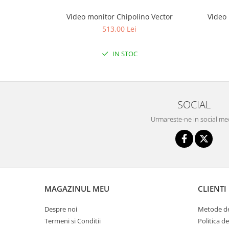
Triciclete copii si adulti
Video monitor Chipolino Vector
Video 
Trotinete copii si adulti
513,00 Lei
Biciclete fara pedale
Masinute fara pedale
IN STOC
Karturi si masinute cu pedale
Role copii si adulti
Masinute si motociclete electrice
SOCIAL
Marsupii
Urmareste-ne in social me
Premergatoare
Skateboard
Scaune de biciclete copii
Baita, Igiena, Siguranta
MAGAZINUL MEU
CLIENTI
Baie
Lenjerie mamici
Despre noi
Metode de
Termeni si Conditii
Politica d
Olite