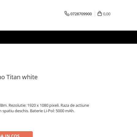
0728709900
0,00
o Titan white
dBm. Rezolutie: 1920 x 1080 pixeli. Raza de actiune
n spatiu deschis. Baterie Li-Pol: 5000 mAh.
A IN COS