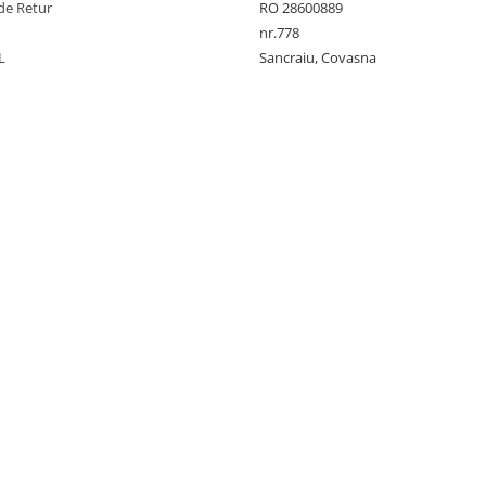
de Retur
RO 28600889
nr.778
L
Sancraiu, Covasna