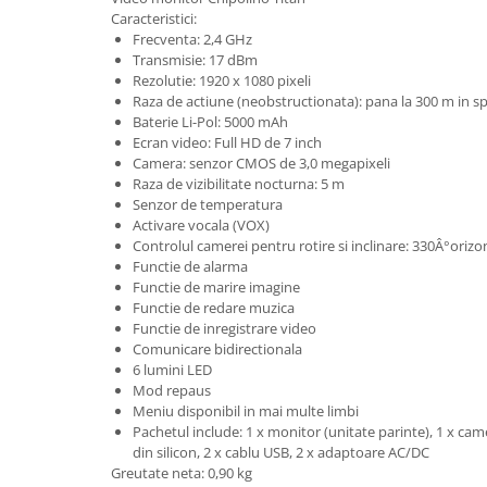
Lenjerii patut 140 x 70 cm
Caracteristici:
Lenjerie patuturi tineret
Frecventa: 2,4 GHz
Transmisie: 17 dBm
Baldachin patut
Rezolutie: 1920 x 1080 pixeli
Paturici copii
Raza de actiune (neobstructionata): pana la 300 m in sp
Perne copii si mamici
Baterie Li-Pol: 5000 mAh
Ecran video: Full HD de 7 inch
Protectii saltea
Camera: senzor CMOS de 3,0 megapixeli
Comode copii
Raza de vizibilitate nocturna: 5 m
Senzor de temperatura
Bariere de protectie pat
Activare vocala (VOX)
Porti de siguranta
Controlul camerei pentru rotire si inclinare: 330Â°orizon
Functie de alarma
Dulap si cutii jucarii
Functie de marire imagine
Functie de redare muzica
Sac de dormit copii
Functie de inregistrare video
Fotolii copii
Comunicare bidirectionala
6 lumini LED
Leagane & balansoare & sezlonguri
Mod repaus
Covorase de joaca
Meniu disponibil in mai multe limbi
Pachetul include: 1 x monitor (unitate parinte), 1 x cam
Carusele patut
din silicon, 2 x cablu USB, 2 x adaptoare AC/DC
Greutate neta: 0,90 kg
Lampi de veghe