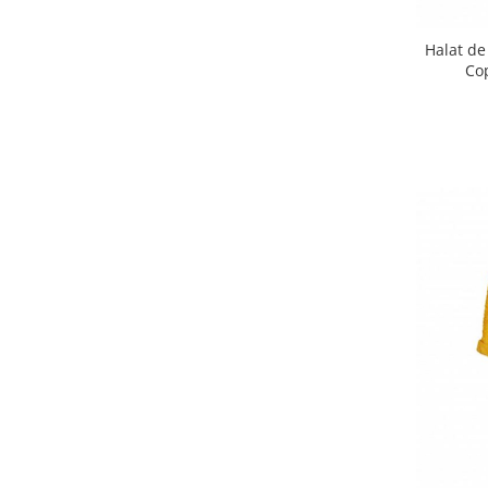
Interfoane, Sterilizatoare,
Electronice diverse
Halat de
Incalzitoare si sterilizatoare
Co
biberoane bebe
Umidificatoare electrice aer
Cantare bebelusi si adulti
Interfoane bebelusi
Aparate aerosoli
Aparate diverse
Aspirator nazal
Pompe san
Robot de bucatarie
Tensiometre
Termometre camera si baie
Termometre copii si bebe