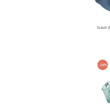
Triciclete copii si adulti
Trotinete copii si adulti
Biciclete fara pedale
Masinute fara pedale
Scaun d
Karturi si masinute cu pedale
Role copii si adulti
Masinute si motociclete electrice
Marsupii
Premergatoare
-24%
Skateboard
Scaune de biciclete copii
Baita, Igiena, Siguranta
Baie
Lenjerie mamici
Olite