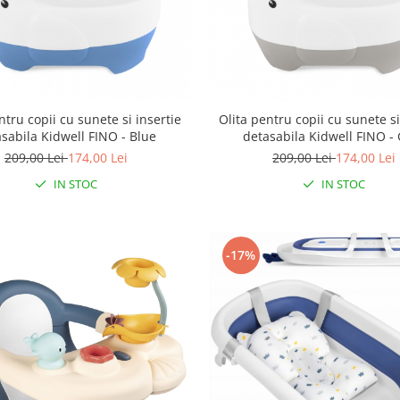
ntru copii cu sunete si insertie
Olita pentru copii cu sunete si
sabila Kidwell FINO - Blue
detasabila Kidwell FINO -
209,00 Lei
174,00 Lei
209,00 Lei
174,00 Lei
IN STOC
IN STOC
-17%