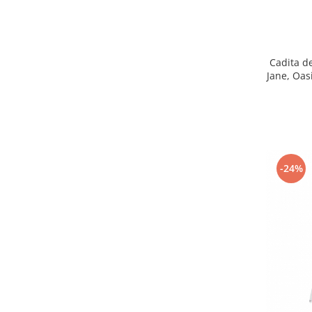
Seturi de hranire
Joaca si sport exterior
Trambuline
Cadita de
Jane, Oas
Centre de joaca exterior
Patine de gheata
Patine gheata reglabile
Patine gheata fixe
Corturi si casute copii
-24%
Baschet
SANIUTE
Mese de Tenis
Articole de plaja
Jucarii pentru copii
Aparate fitness
Benzi de Alergare