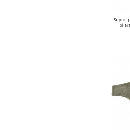
Biciclete Fitness
Steppere Fitness
Suport p
Aparate Fitness Multifunctionale
plier
Biciclete Eliptice
Aparate Fitness de Vaslit
Banci forta multifunctionale
Aparate Vibromasaj si accesorii
masaj
Box
Bare - Discuri - Greutati
Saltele si Covoare sport Fitness
sau Yoga
Alte Sporturi
Mingi fitness si medicinale
Scara antrenament