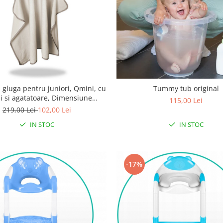
 gluga pentru juniori, Qmini, cu
Tummy tub original
i si agatatoare, Dimensiune
115,00 Lei
m, din tricot termo-terry din
219,00 Lei
102,00 Lei
bambus, Beige
IN STOC
IN STOC
-17%