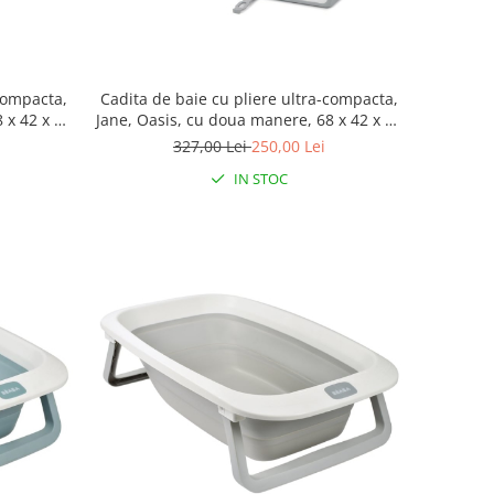
-compacta,
Cadita de baie cu pliere ultra-compacta,
 x 42 x 26
Jane, Oasis, cu doua manere, 68 x 42 x 26
cm, White
327,00 Lei
250,00 Lei
IN STOC