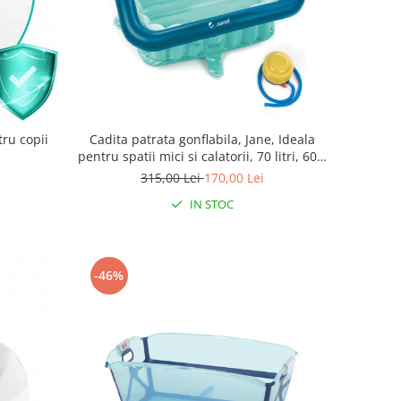
tru copii
Cadita patrata gonflabila, Jane, Ideala
pentru spatii mici si calatorii, 70 litri, 60 x
60 x 35 cm, 0-4 ani, Aquarel Blue
315,00 Lei
170,00 Lei
IN STOC
-46%