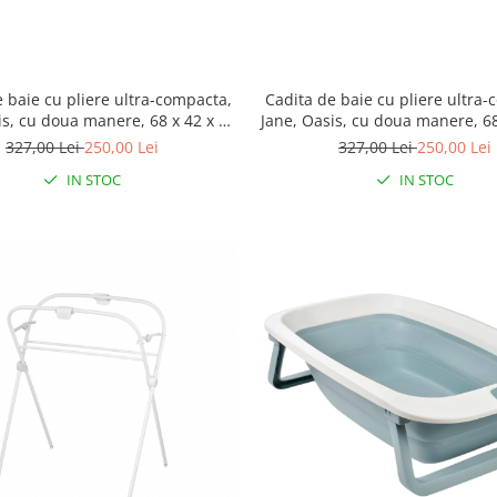
 baie cu pliere ultra-compacta,
Cadita de baie cu pliere ultra
is, cu doua manere, 68 x 42 x 26
Jane, Oasis, cu doua manere, 68
cm, Botanic
cm, Pale
327,00 Lei
250,00 Lei
327,00 Lei
250,00 Lei
IN STOC
IN STOC