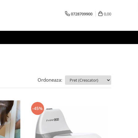
0728709900
0,00
Ordoneaza:
-45%