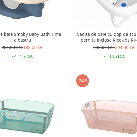
e baie Smoby Baby Bath Time
Cadita de baie cu dop de scu
albastru
pernita inclusa Ricokids RK
Albastru
281,00 Lei
188,00 Lei
245,00 Lei
204,00 Lei
IN STOC
IN STOC
-24%