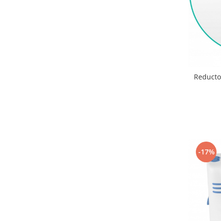
Lenjerii patut 140 x 70 cm
Lenjerie patuturi tineret
Baldachin patut
Paturici copii
Perne copii si mamici
Protectii saltea
Reductor
Comode copii
Bariere de protectie pat
Porti de siguranta
Dulap si cutii jucarii
Sac de dormit copii
-17%
Fotolii copii
Leagane & balansoare & sezlonguri
Covorase de joaca
Carusele patut
Lampi de veghe