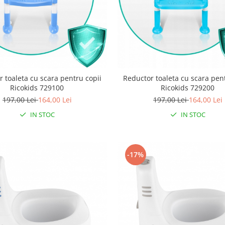
 toaleta cu scara pentru copii
Reductor toaleta cu scara pen
Ricokids 729100
Ricokids 729200
197,00 Lei
164,00 Lei
197,00 Lei
164,00 Lei
IN STOC
IN STOC
-17%