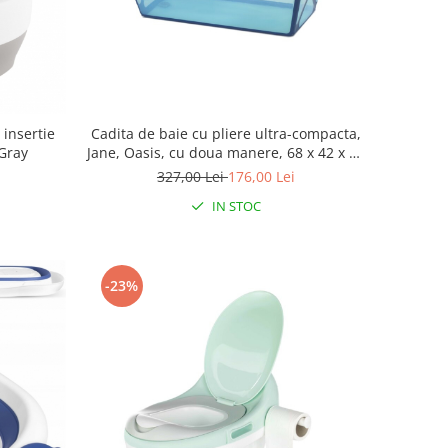
 insertie
Cadita de baie cu pliere ultra-compacta,
 Gray
Jane, Oasis, cu doua manere, 68 x 42 x 26
cm, Blue
327,00 Lei
176,00 Lei
IN STOC
-23%