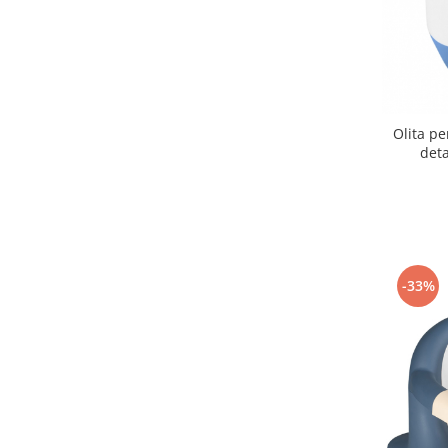
Mobilier Birou
Saltele de infasat
Scaun masa copii
La plimbare
Olita pe
Biciclete
deta
Biciclete copii cu roti 10 inch (2-4
ani)
Biciclete copii cu roti 12 inch (3-6
ani)
Biciclete copii cu roti 14 inch (3-7
ani)
-33%
Biciclete copii cu roti 16 inch (4-9
ani)
Biciclete copii cu roti 20 inch
Biciclete cu roti 24 inch
Biciclete cu roti 26 inch
Biciclete cu roti 27 inch