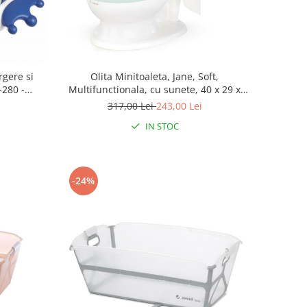
rgere si
Olita Minitoaleta, Jane, Soft,
-280 -
Multifunctionala, cu sunete, 40 x 29 x
32.5 cm, Mint
317,00 Lei
243,00 Lei
IN STOC
-24%