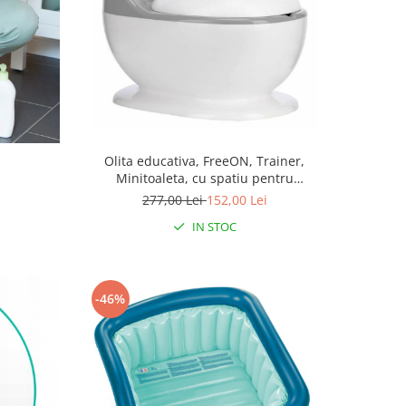
Olita educativa, FreeON, Trainer,
Minitoaleta, cu spatiu pentru
hartie/servetele, cu sunet realist de tras
277,00 Lei
152,00 Lei
apa, Pana la 25 kg, 3 ani+, White/Grey
IN STOC
-46%