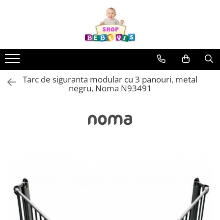
Toate Produsele
Carucioare copii
Carucioare copii sport
Tarc de siguranta modular cu 3 panouri, metal
Carucioare copii 2in1
negru, Noma N93491
Carucioare copii 3in1
Carucioare gemeni
Accesorii carucioare copii
Genti mamici
Huse ploaie si antiinsecte
Saci si invelitoare
Adaptoare
Umbrele carucioare
Accesorii diverse carucioare
Landouri pentru bebelusi