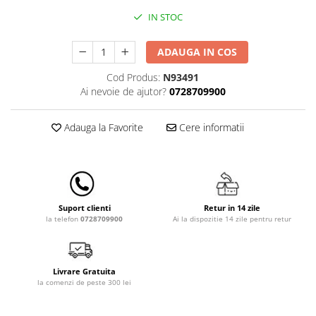
Lenjerii patut 140 x 70 cm
IN STOC
Lenjerie patuturi tineret
Baldachin patut
ADAUGA IN COS
Paturici copii
Perne copii si mamici
Cod Produs:
N93491
Ai nevoie de ajutor?
0728709900
Protectii saltea
Comode copii
Adauga la Favorite
Cere informatii
Bariere de protectie pat
Porti de siguranta
Dulap si cutii jucarii
Sac de dormit copii
Retur in 14 zile
Suport clienti
Ai la dispozitie 14 zile pentru retur
la telefon
0728709900
Fotolii copii
Leagane & balansoare & sezlonguri
Covorase de joaca
Livrare Gratuita
la comenzi de peste 300 lei
Carusele patut
Lampi de veghe