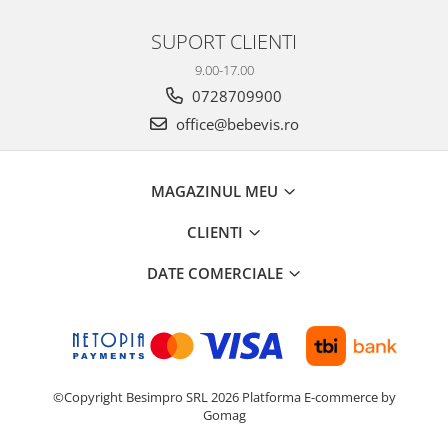
Biciclete Fitness
SUPORT CLIENTI
Steppere Fitness
9.00-17.00
Aparate Fitness Multifunctionale
0728709900
Biciclete Eliptice
office@bebevis.ro
Aparate Fitness de Vaslit
Banci forta multifunctionale
MAGAZINUL MEU
Aparate Vibromasaj si accesorii
masaj
CLIENTI
Box
DATE COMERCIALE
Bare - Discuri - Greutati
Saltele si Covoare sport Fitness
sau Yoga
Alte Sporturi
Mingi fitness si medicinale
©Copyright Besimpro SRL 2026
Platforma E-commerce by
Gomag
Scara antrenament