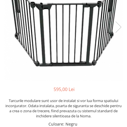
Scaune auto copii
Camera copilului
Patuturi copii
Patuturi lemn pana la 120 x 60 cm
Patuturi lemn 140 x 70 cm
Patuturi lemn 160 x 80 cm
Pat tineret
Patuturi pliabile si tarcuri de joaca
Saltele patut copii
Saltele mici
Saltele de la 120 x 60 cm
595,00 Lei
Saltele de la 140 x 70 cm
Saltele 127 x 63 cm
Tarcurile modulare sunt usor de instalat si vor lua forma spatiului
Saltele de la 160 x 80 cm
inconjurator. Odata instalata, poarta de siguranta se deschide pentru
a crea o zona de trecere, fiind prevazuta cu sistemul standard de
Lenjerii patuturi
inchidere silentioasa de la Noma.
Lenjerii patut 120 x 60 cm
Culoare
:
Negru