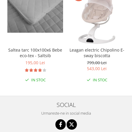
Seturi de hranire
Joaca si sport exterior
Trambuline
Centre de joaca exterior
Patine de gheata
Saltea tarc 100x100x6 Bebe
Leagan electric Chipolino E-
Patine gheata reglabile
eco-tex - Saltsib
sway biscotta
Patine gheata fixe
195,00 Lei
799,00 Lei
Corturi si casute copii
543,00 Lei
Baschet
IN STOC
IN STOC
SANIUTE
Mese de Tenis
Articole de plaja
SOCIAL
Jucarii pentru copii
Urmareste-ne in social media
Aparate fitness
Benzi de Alergare