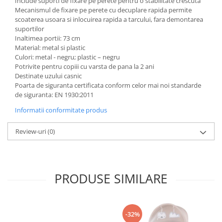
Include suporti de fixare pe perete pentru o stabilitate crescuta
Triciclete copii si adulti
Mecanismul de fixare pe perete cu decuplare rapida permite
scoaterea usoara si inlocuirea rapida a tarcului, fara demontarea
Trotinete copii si adulti
suportilor
Biciclete fara pedale
Inaltimea portii: 73 cm
Material: metal si plastic
Masinute fara pedale
Culori: metal - negru; plastic – negru
Karturi si masinute cu pedale
Potrivite pentru copiii cu varsta de pana la 2 ani
Destinate uzului casnic
Role copii si adulti
Poarta de siguranta certificata conform celor mai noi standarde
de siguranta: EN 1930:2011
Masinute si motociclete electrice
Informatii conformitate produs
Marsupii
Premergatoare
Review-uri
(0)
Skateboard
Scaune de biciclete copii
Baita, Igiena, Siguranta
PRODUSE SIMILARE
Baie
Lenjerie mamici
-32%
Olite