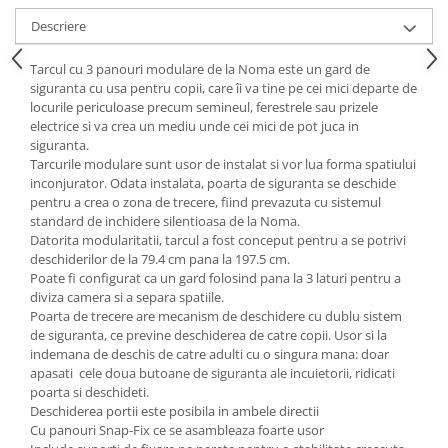
Mobilier Birou
Descriere
Saltele de infasat
Tarcul cu 3 panouri modulare de la Noma este un gard de
Scaun masa copii
siguranta cu usa pentru copii, care îi va tine pe cei mici departe de
locurile periculoase precum semineul, ferestrele sau prizele
La plimbare
electrice si va crea un mediu unde cei mici de pot juca in
Biciclete
siguranta.
Tarcurile modulare sunt usor de instalat si vor lua forma spatiului
Biciclete copii cu roti 10 inch (2-4
inconjurator. Odata instalata, poarta de siguranta se deschide
ani)
pentru a crea o zona de trecere, fiind prevazuta cu sistemul
Biciclete copii cu roti 12 inch (3-6
standard de inchidere silentioasa de la Noma.
ani)
Datorita modularitatii, tarcul a fost conceput pentru a se potrivi
deschiderilor de la 79.4 cm pana la 197.5 cm.
Biciclete copii cu roti 14 inch (3-7
Poate fi configurat ca un gard folosind pana la 3 laturi pentru a
ani)
diviza camera si a separa spatiile.
Biciclete copii cu roti 16 inch (4-9
Poarta de trecere are mecanism de deschidere cu dublu sistem
ani)
de siguranta, ce previne deschiderea de catre copii. Usor si la
Biciclete copii cu roti 20 inch
indemana de deschis de catre adulti cu o singura mana: doar
apasati cele doua butoane de siguranta ale incuietorii, ridicati
Biciclete cu roti 24 inch
poarta si deschideti.
Biciclete cu roti 26 inch
Deschiderea portii este posibila in ambele directii
Cu panouri Snap-Fix ce se asambleaza foarte usor
Biciclete cu roti 27 inch