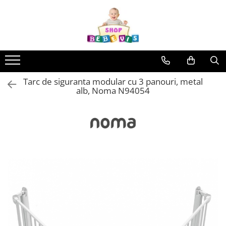
Toate Produsele
Carucioare copii
Carucioare copii sport
Tarc de siguranta modular cu 3 panouri, metal
Carucioare copii 2in1
alb, Noma N94054
Carucioare copii 3in1
Carucioare gemeni
Accesorii carucioare copii
Genti mamici
Huse ploaie si antiinsecte
Saci si invelitoare
Adaptoare
Umbrele carucioare
Accesorii diverse carucioare
Landouri pentru bebelusi