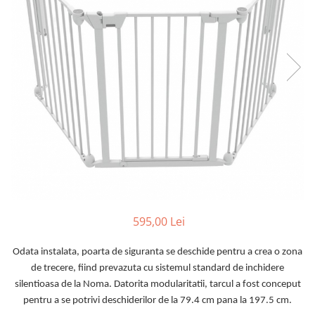
Scaune auto copii
Camera copilului
Patuturi copii
Patuturi lemn pana la 120 x 60 cm
Patuturi lemn 140 x 70 cm
Patuturi lemn 160 x 80 cm
Pat tineret
Patuturi pliabile si tarcuri de joaca
Saltele patut copii
Saltele mici
Saltele de la 120 x 60 cm
595,00 Lei
Saltele de la 140 x 70 cm
Saltele 127 x 63 cm
Odata instalata, poarta de siguranta se deschide pentru a crea o zona
Saltele de la 160 x 80 cm
de trecere, fiind prevazuta cu sistemul standard de inchidere
Lenjerii patuturi
silentioasa de la Noma. Datorita modularitatii, tarcul a fost conceput
Lenjerii patut 120 x 60 cm
pentru a se potrivi deschiderilor de la 79.4 cm pana la 197.5 cm.