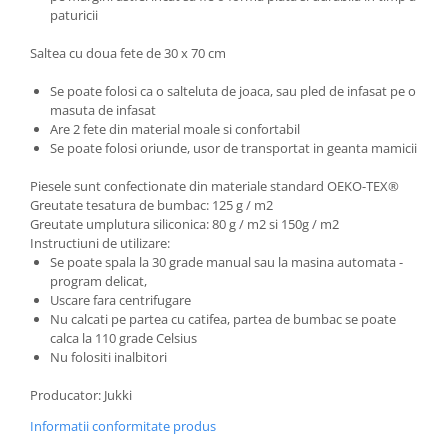
Biciclete Fitness
paturicii
Steppere Fitness
Saltea cu doua fete de 30 x 70 cm
Aparate Fitness Multifunctionale
Se poate folosi ca o salteluta de joaca, sau pled de infasat pe o
Biciclete Eliptice
masuta de infasat
Are 2 fete din material moale si confortabil
Aparate Fitness de Vaslit
Se poate folosi oriunde, usor de transportat in geanta mamicii
Banci forta multifunctionale
Piesele sunt confectionate din materiale standard OEKO-TEX®
Aparate Vibromasaj si accesorii
Greutate tesatura de bumbac: 125 g / m2
masaj
Greutate umplutura siliconica: 80 g / m2 si 150g / m2
Instructiuni de utilizare:
Box
Se poate spala la 30 grade manual sau la masina automata -
Bare - Discuri - Greutati
program delicat,
Uscare fara centrifugare
Saltele si Covoare sport Fitness
Nu calcati pe partea cu catifea, partea de bumbac se poate
sau Yoga
calca la 110 grade Celsius
Nu folositi inalbitori
Alte Sporturi
Mingi fitness si medicinale
Producator: Jukki
Scara antrenament
Informatii conformitate produs