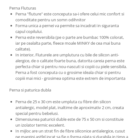
Seturi de hranire
Perna Fluturas
Perna "fluture" este conceputa sa-i ofere celui mic confort si
Joaca si sport exterior
comoditate pentru un somn odihnitor
Trambuline
Forma unica a pernei va permite sa incadrati in siguranta
capul copilului.
Centre de joaca exterior
Perna este reversibila (pe o parte are bumbac 100% colorat,
Patine de gheata
iar pe cealalta parte, fleece moale MINKY de cea mai buna
calitate).
Patine gheata reglabile
In interior, Fluturele are umplutura cu bile de silicon anti-
Patine gheata fixe
alergice, de o calitate foarte buna, datorita careia perna este
perfecta chiar si pentru nou-nascuti si copiii cu piele sensibila.
Corturi si casute copii
Perna a fost conceputa cu o grosime ideala chiar si pentru
Baschet
copiii mai mici - grosimea optima este extrem de importanta
SANIUTE
Perna si paturica dubla
Mese de Tenis
Perna de 25 x 30 cm este umpluta cu fibre din silicon
Articole de plaja
antialergic, model plat, inaltime de aproximativ 2 cm, creata
special pentru bebelusi.
Jucarii pentru copii
Dimensiunea paturicii duble este de 75 x 50 cm si constituie
Aparate fitness
un izolator termic excelent.
In mijloc are un strat fin de fibre siliconice antialergice, cusut
Benzi de Alergare
pe margini astfel incat sa fie o forma plata si durabila in timp a