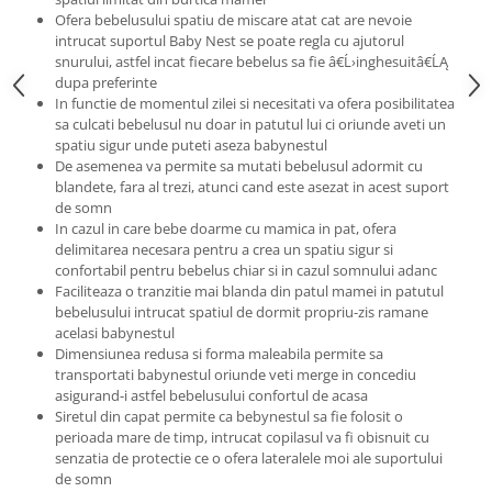
Triciclete copii si adulti
Ofera bebelusului spatiu de miscare atat cat are nevoie
intrucat suportul Baby Nest se poate regla cu ajutorul
Trotinete copii si adulti
snurului, astfel incat fiecare bebelus sa fie â€Ĺ›inghesuitâ€ĹĄ
Biciclete fara pedale
dupa preferinte
In functie de momentul zilei si necesitati va ofera posibilitatea
Masinute fara pedale
sa culcati bebelusul nu doar in patutul lui ci oriunde aveti un
spatiu sigur unde puteti aseza babynestul
Karturi si masinute cu pedale
De asemenea va permite sa mutati bebelusul adormit cu
Role copii si adulti
blandete, fara al trezi, atunci cand este asezat in acest suport
de somn
Masinute si motociclete electrice
In cazul in care bebe doarme cu mamica in pat, ofera
Marsupii
delimitarea necesara pentru a crea un spatiu sigur si
confortabil pentru bebelus chiar si in cazul somnului adanc
Premergatoare
Faciliteaza o tranzitie mai blanda din patul mamei in patutul
bebelusului intrucat spatiul de dormit propriu-zis ramane
Skateboard
acelasi babynestul
Scaune de biciclete copii
Dimensiunea redusa si forma maleabila permite sa
transportati babynestul oriunde veti merge in concediu
Baita, Igiena, Siguranta
asigurand-i astfel bebelusului confortul de acasa
Baie
Siretul din capat permite ca bebynestul sa fie folosit o
perioada mare de timp, intrucat copilasul va fi obisnuit cu
Lenjerie mamici
senzatia de protectie ce o ofera lateralele moi ale suportului
de somn
Olite