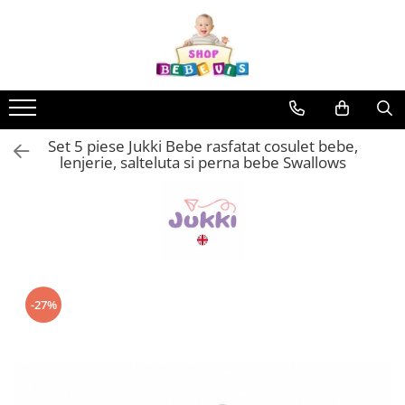
Toate Produsele
Carucioare copii
Carucioare copii sport
Set 5 piese Jukki Bebe rasfatat cosulet bebe,
Carucioare copii 2in1
lenjerie, salteluta si perna bebe Swallows
Carucioare copii 3in1
Carucioare gemeni
Accesorii carucioare copii
Genti mamici
Huse ploaie si antiinsecte
-27%
Saci si invelitoare
Adaptoare
Umbrele carucioare
Accesorii diverse carucioare
Landouri pentru bebelusi