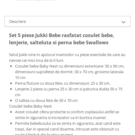
Mobilier Birou
Saltele de infasat
Descriere
Scaun masa copii
La plimbare
Set 5 piese Jukki Bebe rasfatat cosulet bebe,
Biciclete
lenjerie, salteluta si perna bebe Swallows
Biciclete copii cu roti 10 inch (2-4
Setul Jukki vine in ajutorul mamicilor cu piese esentiale de care au
ani)
nevoie cei mici inca de la 0 luni:
Biciclete copii cu roti 12 inch (3-6
Cosulet bebe Baby Nest cu dimensiuni exterioare: 50 x 90 cm,
ani)
dimensiuni suprafetei de dormit: 30 x 70 cm, grosime laterala
10 cm
Biciclete copii cu roti 14 inch (3-7
Perna fluture cu doua fete, cu dimensiuni: 25 x 30 cm,
ani)
Lenjerie 2 piese cu perna 25 x 30 cm si paturica dubla 50 x 75
Biciclete copii cu roti 16 inch (4-9
cm
ani)
O saltea cu doua fete de 30 x 70 cm
Cosulet bebe Baby Nest
Biciclete copii cu roti 20 inch
Acest cosulet ofera protectie si confort copilasului astfel se
Biciclete cu roti 24 inch
simte in siguranta si increzator ca in burtica mamei.
Biciclete cu roti 26 inch
Permite bebelusului sa se simta in siguranta, atat cand este
treaz, dar in special cand doarme, intrucat este obisnuit cu
Biciclete cu roti 27 inch
spatiul limitat din burtica mamei