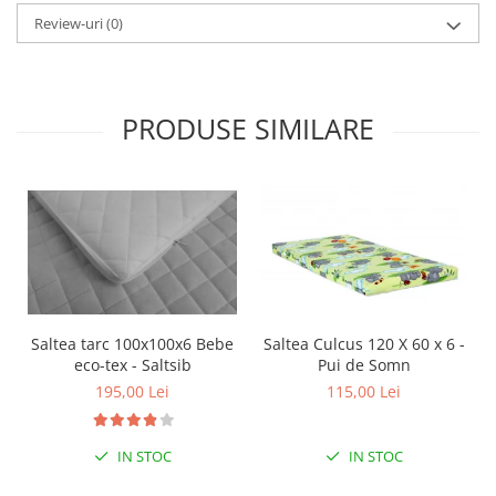
Interfoane, Sterilizatoare,
Review-uri
(0)
Electronice diverse
Incalzitoare si sterilizatoare
biberoane bebe
Umidificatoare electrice aer
PRODUSE SIMILARE
Cantare bebelusi si adulti
Interfoane bebelusi
Aparate aerosoli
Aparate diverse
Aspirator nazal
Pompe san
Saltea tarc 100x100x6 Bebe
Saltea Culcus 120 X 60 x 6 -
Robot de bucatarie
eco-tex - Saltsib
Pui de Somn
Tensiometre
195,00 Lei
115,00 Lei
Termometre camera si baie
IN STOC
IN STOC
Termometre copii si bebe