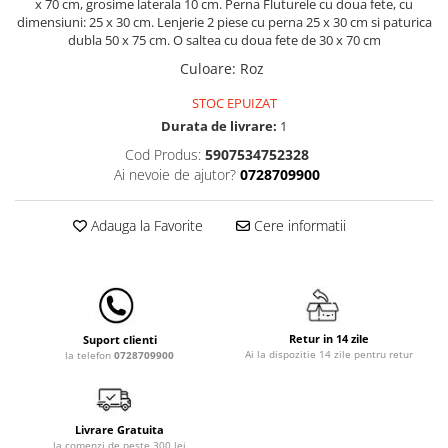
x 70 cm, grosime laterala 10 cm. Perna Fluturele cu doua fete, cu
Lenjerii patut 140 x 70 cm
dimensiuni: 25 x 30 cm. Lenjerie 2 piese cu perna 25 x 30 cm si paturica
Lenjerie patuturi tineret
dubla 50 x 75 cm. O saltea cu doua fete de 30 x 70 cm
Baldachin patut
Culoare
:
Roz
Paturici copii
STOC EPUIZAT
Perne copii si mamici
Durata de livrare:
1
Protectii saltea
Cod Produs:
5907534752328
Comode copii
Ai nevoie de ajutor?
0728709900
Bariere de protectie pat
Porti de siguranta
Adauga la Favorite
Cere informatii
Dulap si cutii jucarii
Sac de dormit copii
Fotolii copii
Retur in 14 zile
Suport clienti
Leagane & balansoare & sezlonguri
Ai la dispozitie 14 zile pentru retur
la telefon
0728709900
Covorase de joaca
Carusele patut
Livrare Gratuita
Lampi de veghe
la comenzi de peste 300 lei