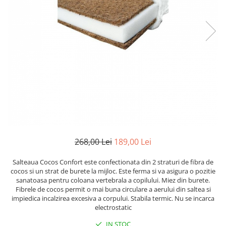
Lenjerii patut 120 x 60 cm
Termometre copii si bebe
Lenjerii patut 140 x 70 cm
Biciclete fara pedale
Alte Sporturi
Lenjerie patuturi tineret
Masinute fara pedale
Mingi fitness si medicinale
Baldachin patut
Karturi si masinute cu pedale
Scara antrenament
Paturici copii
Role copii si adulti
Perne copii si mamici
Masinute si motociclete electrice
Protectii saltea
Comode copii
Marsupii
Bariere de protectie pat
Premergatoare
Porti de siguranta
Skateboard
Dulap si cutii jucarii
Scaune de biciclete copii
268,00 Lei
189,00 Lei
Sac de dormit copii
Salteaua Cocos Confort este confectionata din 2 straturi de fibra de
cocos si un strat de burete la mijloc. Este ferma si va asigura o pozitie
Fotolii copii
sanatoasa pentru coloana vertebrala a copilului. Miez din burete.
Leagane & balansoare & sezlonguri
Fibrele de cocos permit o mai buna circulare a aerului din saltea si
impiedica incalzirea excesiva a corpului. Stabila termic. Nu se incarca
Covorase de joaca
electrostatic
Carusele patut
IN STOC