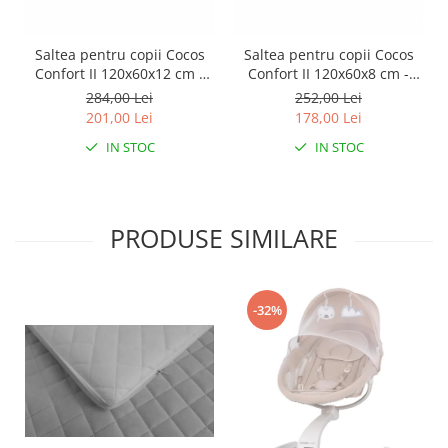
Saltea pentru copii Cocos
Saltea pentru copii Cocos
Confort II 120x60x12 cm -
Confort II 120x60x8 cm -
BabyNeeds
BabyNeeds
284,00 Lei
252,00 Lei
201,00 Lei
178,00 Lei
IN STOC
IN STOC
PRODUSE SIMILARE
-32%