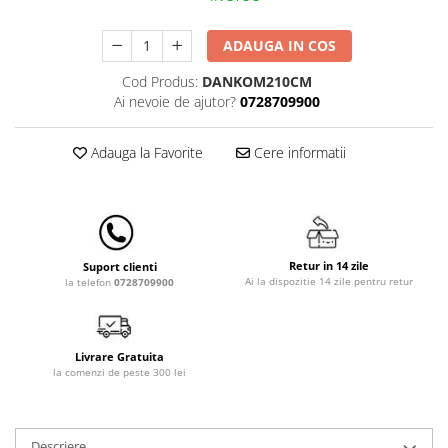
Lampi de veghe
ADAUGA IN COS
Mobilier Birou
Saltele de infasat
Cod Produs:
DANKOM210CM
Ai nevoie de ajutor?
0728709900
Adauga la Favorite
Cere informatii
Retur in 14 zile
Suport clienti
Ai la dispozitie 14 zile pentru retur
la telefon
0728709900
Livrare Gratuita
la comenzi de peste 300 lei
Descriere