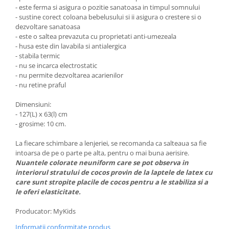
- este ferma si asigura o pozitie sanatoasa in timpul somnului
- sustine corect coloana bebelusului si ii asigura o crestere si o
dezvoltare sanatoasa
- este o saltea prevazuta cu proprietati anti-umezeala
- husa este din lavabila si antialergica
- stabila termic
- nu se incarca electrostatic
- nu permite dezvoltarea acarienilor
- nu retine praful
Dimensiuni:
- 127(L) x 63(l) cm
- grosime: 10 cm.
La fiecare schimbare a lenjeriei, se recomanda ca salteaua sa fie
intoarsa de pe o parte pe alta, pentru o mai buna aerisire.
Nuantele colorate neuniform care se pot observa in
interiorul stratului de cocos provin de la laptele de latex cu
care sunt stropite placile de cocos pentru a le stabiliza si a
le oferi elasticitate.
Producator: MyKids
Informatii conformitate produs