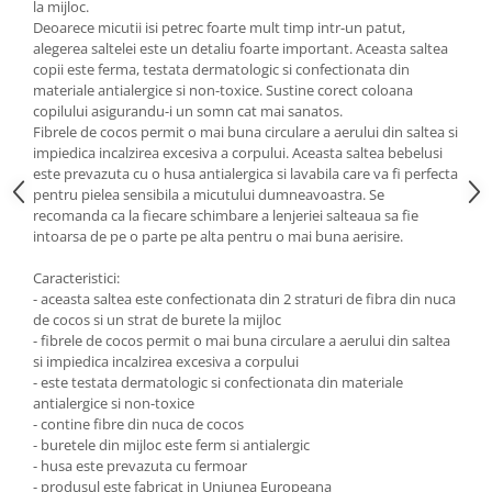
la mijloc.
Deoarece micutii isi petrec foarte mult timp intr-un patut,
alegerea saltelei este un detaliu foarte important. Aceasta saltea
copii este ferma, testata dermatologic si confectionata din
materiale antialergice si non-toxice. Sustine corect coloana
copilului asigurandu-i un somn cat mai sanatos.
Fibrele de cocos permit o mai buna circulare a aerului din saltea si
impiedica incalzirea excesiva a corpului. Aceasta saltea bebelusi
este prevazuta cu o husa antialergica si lavabila care va fi perfecta
pentru pielea sensibila a micutului dumneavoastra. Se
recomanda ca la fiecare schimbare a lenjeriei salteaua sa fie
intoarsa de pe o parte pe alta pentru o mai buna aerisire.
Caracteristici:
- aceasta saltea este confectionata din 2 straturi de fibra din nuca
de cocos si un strat de burete la mijloc
- fibrele de cocos permit o mai buna circulare a aerului din saltea
si impiedica incalzirea excesiva a corpului
- este testata dermatologic si confectionata din materiale
antialergice si non-toxice
- contine fibre din nuca de cocos
- buretele din mijloc este ferm si antialergic
- husa este prevazuta cu fermoar
- produsul este fabricat in Uniunea Europeana