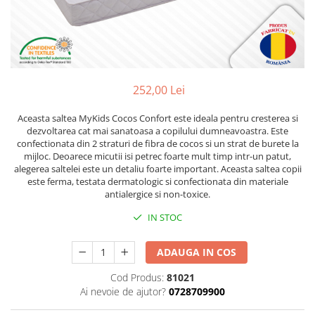
Lenjerii patut 120 x 60 cm
Termometre copii si bebe
Lenjerii patut 140 x 70 cm
Biciclete fara pedale
Alte Sporturi
Lenjerie patuturi tineret
Masinute fara pedale
Mingi fitness si medicinale
Baldachin patut
Karturi si masinute cu pedale
Scara antrenament
Paturici copii
Role copii si adulti
252,00 Lei
Perne copii si mamici
Masinute si motociclete electrice
Protectii saltea
Aceasta saltea MyKids Cocos Confort este ideala pentru cresterea si
Comode copii
Marsupii
dezvoltarea cat mai sanatoasa a copilului dumneavoastra. Este
confectionata din 2 straturi de fibra de cocos si un strat de burete la
Bariere de protectie pat
Premergatoare
mijloc. Deoarece micutii isi petrec foarte mult timp intr-un patut,
alegerea saltelei este un detaliu foarte important. Aceasta saltea copii
Porti de siguranta
Skateboard
este ferma, testata dermatologic si confectionata din materiale
antialergice si non-toxice.
Dulap si cutii jucarii
Scaune de biciclete copii
Sac de dormit copii
IN STOC
Fotolii copii
ADAUGA IN COS
Leagane & balansoare & sezlonguri
Cod Produs:
81021
Covorase de joaca
Ai nevoie de ajutor?
0728709900
Carusele patut