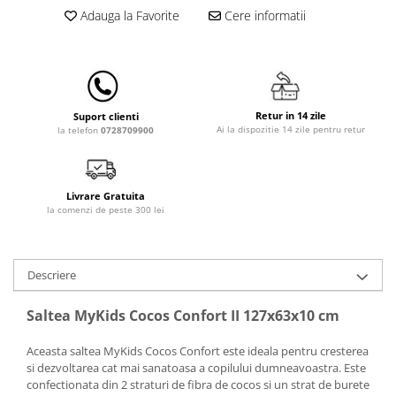
Lampi de veghe
Adauga la Favorite
Cere informatii
Mobilier Birou
Saltele de infasat
Retur in 14 zile
Suport clienti
Ai la dispozitie 14 zile pentru retur
la telefon
0728709900
Livrare Gratuita
la comenzi de peste 300 lei
Descriere
Saltea MyKids Cocos Confort II 127x63x10 cm
Aceasta saltea MyKids Cocos Confort este ideala pentru cresterea
si dezvoltarea cat mai sanatoasa a copilului dumneavoastra. Este
confectionata din 2 straturi de fibra de cocos si un strat de burete