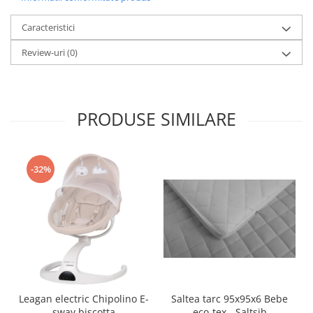
Caracteristici
Review-uri
(0)
PRODUSE SIMILARE
-32%
Leagan electric Chipolino E-
Saltea tarc 95x95x6 Bebe
sway biscotta
eco-tex - Saltsib