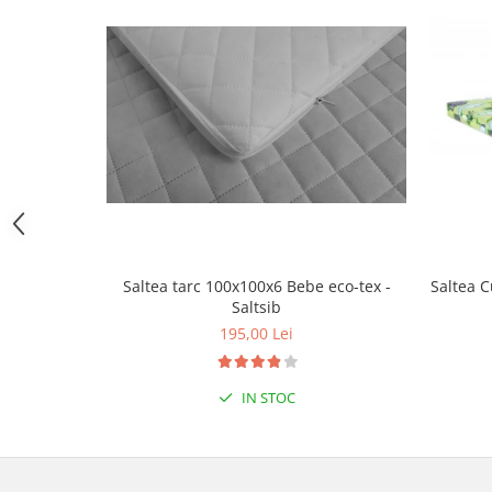
Triciclete copii si adulti
Trotinete copii si adulti
Biciclete fara pedale
Masinute fara pedale
Karturi si masinute cu pedale
Role copii si adulti
Masinute si motociclete electrice
Marsupii
Premergatoare
Saltea tarc 100x100x6 Bebe eco-tex -
Saltea C
Saltsib
Skateboard
195,00 Lei
Scaune de biciclete copii
Baita, Igiena, Siguranta
IN STOC
Baie
Lenjerie mamici
Olite