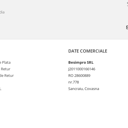
dia
DATE COMERCIALE
 Plata
Besimpro SRL
e Retur
J2011000166146
de Retur
RO 28600889
nr.778
L
Sancraiu, Covasna