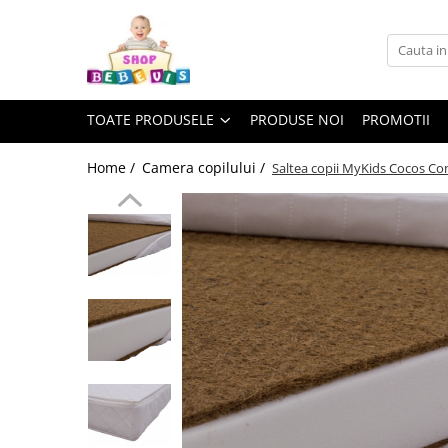
Toate Produsele
Carucioare copii
TOATE PRODUSELE
PRODUSE NOI
PROMOTII
Carucioare copii sport
Carucioare copii 2in1
Home /
Camera copilului /
Saltea copii MyKids Cocos Con
Carucioare copii 3in1
Carucioare gemeni
Accesorii carucioare copii
Genti mamici
Huse ploaie si antiinsecte
Saci si invelitoare
Adaptoare
Umbrele carucioare
Accesorii diverse carucioare
Landouri pentru bebelusi