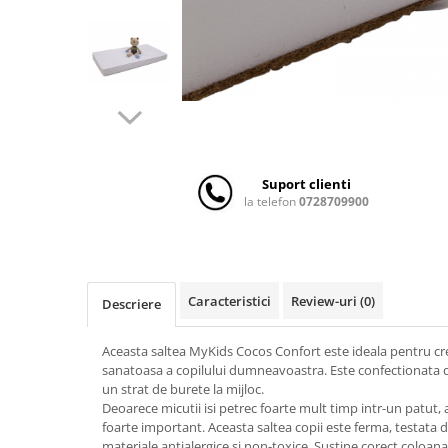
Scaune auto copii
Camera copilului
Patuturi copii
Patuturi lemn pana la 120 x 60 cm
Patuturi lemn 140 x 70 cm
Patuturi lemn 160 x 80 cm
Pat tineret
Suport clienti
la telefon
0728709900
Patuturi pliabile si tarcuri de joaca
Saltele patut copii
Saltele mici
Saltele de la 120 x 60 cm
Caracteristici
Review-uri
(0)
Descriere
Saltele de la 140 x 70 cm
Saltele 127 x 63 cm
Aceasta saltea MyKids Cocos Confort este ideala pentru cre
Saltele de la 160 x 80 cm
sanatoasa a copilului dumneavoastra. Este confectionata din
un strat de burete la mijloc.
Lenjerii patuturi
Deoarece micutii isi petrec foarte mult timp intr-un patut, a
Lenjerii patut 120 x 60 cm
foarte important. Aceasta saltea copii este ferma, testata 
materiale antialergice si non-toxice. Sustine corect coloan