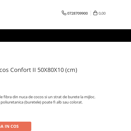
0728709900
0,00
cos Confort II 50X80X10 (cm)
e fibra din nuca de cocos si un strat de burete la mijloc.
liuretanica (buretele) poate fi alb sau colorat.
A IN COS