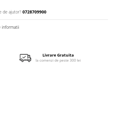
e de ajutor?
0728709900
informatii
Livrare Gratuita
la comenzi de peste 300 lei