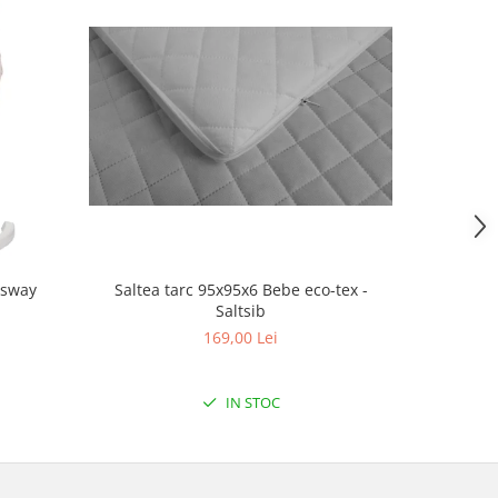
Saltea tarc 95x95x6 Bebe eco-tex -
-sway
Saltea 
Saltsib
169,00 Lei
IN STOC