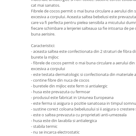
Lenjerii patut 140 x 70 cm
cat mai sanatos.
Lenjerie patuturi tineret
Fibrele de cocos permit o mai buna circulare a aerului din s
excesiva a corpului. Aceasta saltea bebelusi este prevazuta 
Baldachin patut
care va fi perfecta pentru pielea sensibila a micutului du
Paturici copii
fiecare schimbare a lenjeriei salteaua sa fie intoarsa de pe
Perne copii si mamici
buna aerisire.
Protectii saltea
Caracteristici:
Comode copii
- aceasta saltea este confectionata din 2 straturi de fibra d
burete la mijloc
Bariere de protectie pat
- fibrele de cocos permit o mai buna circulare a aerului din 
Porti de siguranta
excesiva a corpului
- este testata dermatologic si confectionata din materiale a
Dulap si cutii jucarii
- contine fibre din nuca de cocos
- buretele din mijloc este ferm si antialergic
Sac de dormit copii
- husa este prevazuta cu fermoar
Fotolii copii
- produsul este fabricat in Uniunea Europeana
- este ferma si asigura o pozitie sanatoasa in timpul somnu
Leagane & balansoare & sezlonguri
- sustine corect coloana bebelusului si ii asigura o crester
Covorase de joaca
- este o saltea prevazuta cu proprietati anti-umezeala
- husa este din lavabila si antialergica
Carusele patut
- stabila termic
- nu se incarca electrostatic
Lampi de veghe