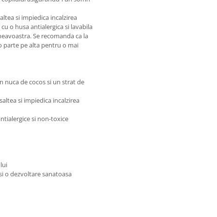
altea si impiedica incalzirea
cu o husa antialergica si lavabila
mneavoastra. Se recomanda ca la
 o parte pe alta pentru o mai
in nuca de cocos si un strat de
saltea si impiedica incalzirea
ntialergice si non-toxice
lui
e si o dezvoltare sanatoasa