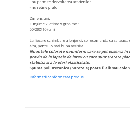
- nu permite dezvoltarea acarienilor
Mobilier Birou
- nu retine praful
Saltele de infasat
Dimensiuni:
Lungime x latime x grosime :
Scaun masa copii
50X80X10 (cm)
La plimbare
Biciclete
La fiecare schimbare a lenjeriei, se recomanda ca salteaua 
alta, pentru o mai buna aerisire.
Biciclete copii cu roti 10 inch (2-4
Nuantele colorate neuniform care se pot observa in i
ani)
provin de la laptele de latex cu care sunt tratate plac
Biciclete copii cu roti 12 inch (3-6
stabiliza si a le oferi elasticitate.
ani)
Spuma poliuretanica (buretele) poate fi alb sau color
Biciclete copii cu roti 14 inch (3-7
Informatii conformitate produs
ani)
Biciclete copii cu roti 16 inch (4-9
ani)
Biciclete copii cu roti 20 inch
Biciclete cu roti 24 inch
Biciclete cu roti 26 inch
Biciclete cu roti 27 inch