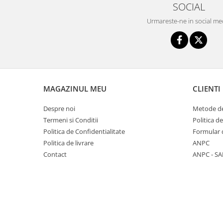
SOCIAL
Seturi de hranire
Urmareste-ne in social me
Joaca si sport exterior
Trambuline
Centre de joaca exterior
Patine de gheata
Patine gheata reglabile
MAGAZINUL MEU
CLIENTI
Patine gheata fixe
Despre noi
Metode de
Corturi si casute copii
Termeni si Conditii
Politica d
Baschet
Politica de Confidentialitate
Formular 
SANIUTE
Politica de livrare
ANPC
Contact
ANPC - SA
Mese de Tenis
Articole de plaja
Jucarii pentru copii
Aparate fitness
Benzi de Alergare