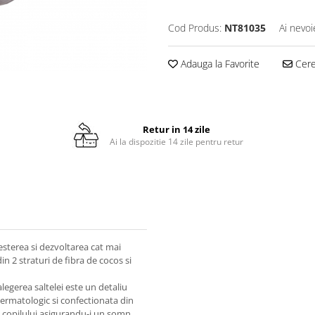
Cod Produs:
NT81035
Ai nevoi
Adauga la Favorite
Cere 
Retur in 14 zile
Ai la dispozitie 14 zile pentru retur
sterea si dezvoltarea cat mai
 2 straturi de fibra de cocos si
legerea saltelei este un detaliu
dermatologic si confectionata din
a copilului asigurandu-i un somn