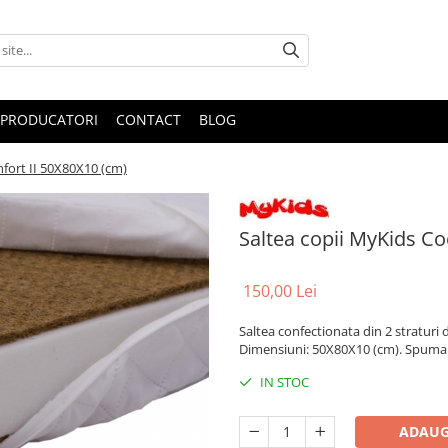
PRODUCATORI
CONTACT
BLOG
fort II 50X80X10 (cm)
Saltea copii MyKids Co
150,00 Lei
Saltea confectionata din 2 straturi d
Dimensiuni: 50X80X10 (cm). Spuma po
IN STOC
ADAUG