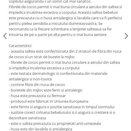
copilului asigurandu-i un somn cat mai sanatos.
Fibrele de cocos permit o mai buna circulare a aerului din saltea si
Mobilier Birou
impiedica incalzirea excesiva a corpului. Aceasta saltea bebelusi
Saltele de infasat
este prevazuta cu o husa antialergica si lavabila care va fi perfecta
pentru pielea sensibila a micutului dumneavoastra. Se
Scaun masa copii
recomanda ca la fiecare schimbare a lenjeriei salteaua sa fie
La plimbare
intoarsa de pe o parte pe alta pentru o mai buna aerisire.
Biciclete
Caracteristici:
Biciclete copii cu roti 10 inch (2-4
- aceasta saltea este confectionata din 2 straturi de fibra din nuca
ani)
de cocos si un strat de burete la mijloc
- fibrele de cocos permit o mai buna circulare a aerului din saltea
Biciclete copii cu roti 12 inch (3-6
si impiedica incalzirea excesiva a corpului
ani)
- este testata dermatologic si confectionata din materiale
Biciclete copii cu roti 14 inch (3-7
antialergice si non-toxice
ani)
- contine fibre din nuca de cocos
Biciclete copii cu roti 16 inch (4-9
- buretele din mijloc este ferm si antialergic
ani)
- husa este prevazuta cu fermoar
- produsul este fabricat in Uniunea Europeana
Biciclete copii cu roti 20 inch
- este ferma si asigura o pozitie sanatoasa in timpul somnului
Biciclete cu roti 24 inch
- sustine corect coloana bebelusului si ii asigura o crestere si o
dezvoltare sanatoasa
Biciclete cu roti 26 inch
- este o saltea prevazuta cu proprietati anti-umezeala
Biciclete cu roti 27 inch
- husa este din lavabila si antialergica