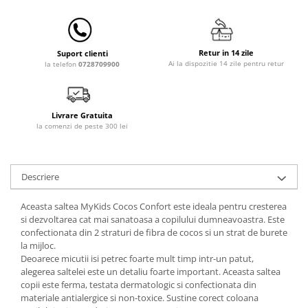
Lenjerii patut 140 x 70 cm
Lenjerie patuturi tineret
Baldachin patut
Retur in 14 zile
Suport clienti
Paturici copii
Ai la dispozitie 14 zile pentru retur
la telefon
0728709900
Perne copii si mamici
Protectii saltea
Comode copii
Livrare Gratuita
la comenzi de peste 300 lei
Bariere de protectie pat
Porti de siguranta
Dulap si cutii jucarii
Descriere
Sac de dormit copii
Aceasta saltea MyKids Cocos Confort este ideala pentru cresterea
Fotolii copii
si dezvoltarea cat mai sanatoasa a copilului dumneavoastra. Este
confectionata din 2 straturi de fibra de cocos si un strat de burete
Leagane & balansoare & sezlonguri
la mijloc.
Deoarece micutii isi petrec foarte mult timp intr-un patut,
Covorase de joaca
alegerea saltelei este un detaliu foarte important. Aceasta saltea
Carusele patut
copii este ferma, testata dermatologic si confectionata din
materiale antialergice si non-toxice. Sustine corect coloana
Lampi de veghe