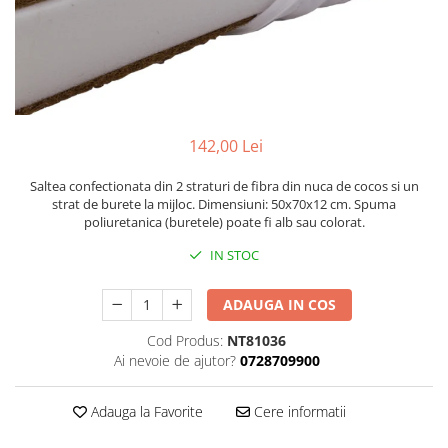
Scaune auto copii
Camera copilului
Patuturi copii
Patuturi lemn pana la 120 x 60 cm
Patuturi lemn 140 x 70 cm
142,00 Lei
Patuturi lemn 160 x 80 cm
Pat tineret
Saltea confectionata din 2 straturi de fibra din nuca de cocos si un
strat de burete la mijloc. Dimensiuni: 50x70x12 cm. Spuma
Patuturi pliabile si tarcuri de joaca
poliuretanica (buretele) poate fi alb sau colorat.
Saltele patut copii
IN STOC
Saltele mici
Saltele de la 120 x 60 cm
ADAUGA IN COS
Saltele de la 140 x 70 cm
Cod Produs:
NT81036
Saltele 127 x 63 cm
Ai nevoie de ajutor?
0728709900
Saltele de la 160 x 80 cm
Lenjerii patuturi
Adauga la Favorite
Cere informatii
Lenjerii patut 120 x 60 cm