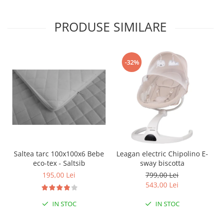
Seturi de hranire
PRODUSE SIMILARE
Joaca si sport exterior
Trambuline
Centre de joaca exterior
-32%
Patine de gheata
Patine gheata reglabile
Patine gheata fixe
Corturi si casute copii
Baschet
SANIUTE
Saltea tarc 100x100x6 Bebe
Leagan electric Chipolino E-
Mese de Tenis
eco-tex - Saltsib
sway biscotta
Articole de plaja
195,00 Lei
799,00 Lei
543,00 Lei
Jucarii pentru copii
Aparate fitness
IN STOC
IN STOC
Benzi de Alergare