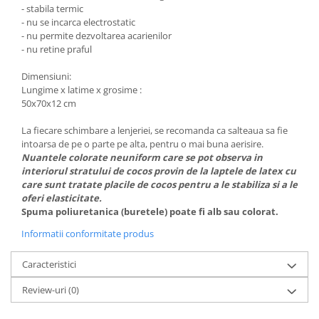
Triciclete copii si adulti
- stabila termic
- nu se incarca electrostatic
Trotinete copii si adulti
- nu permite dezvoltarea acarienilor
- nu retine praful
Biciclete fara pedale
Masinute fara pedale
Dimensiuni:
Lungime x latime x grosime :
Karturi si masinute cu pedale
50x70x12 cm
Role copii si adulti
La fiecare schimbare a lenjeriei, se recomanda ca salteaua sa fie
Masinute si motociclete electrice
intoarsa de pe o parte pe alta, pentru o mai buna aerisire.
Nuantele colorate neuniform care se pot observa in
Marsupii
interiorul stratului de cocos provin de la laptele de latex cu
Premergatoare
care sunt tratate placile de cocos pentru a le stabiliza si a le
oferi elasticitate.
Skateboard
Spuma poliuretanica (buretele) poate fi alb sau colorat.
Scaune de biciclete copii
Informatii conformitate produs
Baita, Igiena, Siguranta
Caracteristici
Baie
Lenjerie mamici
Review-uri
(0)
Olite