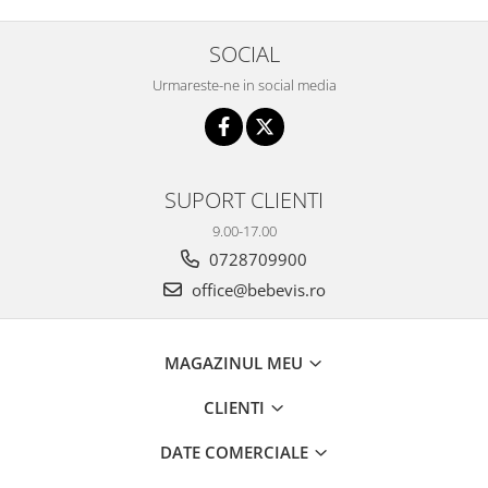
Biciclete Fitness
Steppere Fitness
SOCIAL
Aparate Fitness Multifunctionale
Urmareste-ne in social media
Biciclete Eliptice
Aparate Fitness de Vaslit
Banci forta multifunctionale
SUPORT CLIENTI
Aparate Vibromasaj si accesorii
9.00-17.00
masaj
0728709900
Box
office@bebevis.ro
Bare - Discuri - Greutati
Saltele si Covoare sport Fitness
sau Yoga
MAGAZINUL MEU
Alte Sporturi
CLIENTI
Mingi fitness si medicinale
DATE COMERCIALE
Scara antrenament