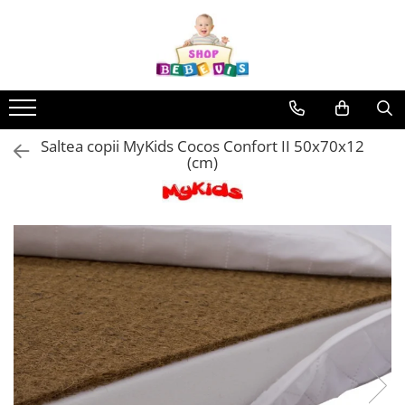
Toate Produsele
Carucioare copii
Carucioare copii sport
Saltea copii MyKids Cocos Confort II 50x70x12
Carucioare copii 2in1
(cm)
Carucioare copii 3in1
Carucioare gemeni
Accesorii carucioare copii
Genti mamici
Huse ploaie si antiinsecte
Saci si invelitoare
Adaptoare
Umbrele carucioare
Accesorii diverse carucioare
Landouri pentru bebelusi