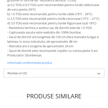
grosime, in functie de “rezistenta termica” (TOG):
a) 0.2 TOG si 0.5 TOG sunt recomandate pentru lunile calduroase
de vara (peste 24ºC)
b) 1.0 TOG este recomandat pentru lunile calde (18ºC - 24ºC)
c) 2.5 TOG este recomandat pentru lunile racoroase (15ºC – 21ºC)
d) 3.5 TOG este recomandat pentru lunile friguroase (sub 18ºC)
- Rezistenta termica a acestui sac de dormit este de 1.0 TOG
- Captuseala sacului este realizata din 100% bumbac
- Sacul de dormit are lungimea de 120 cm (fara manseta lunga) si
latimea, in zona subratului, de aproximativ 48 cm
- Manseta are o lungime de aproximativ 24 cm
- Sacul de dormit este recomandat copiilor cu varsta peste 5 ani
Producator: Slumbersac
Informatii conformitate produs
Review-uri
(0)
PRODUSE SIMILARE