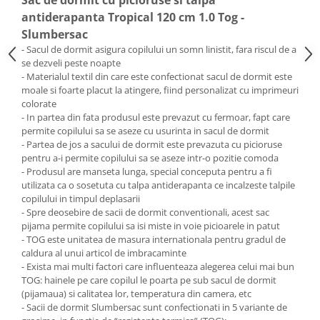
antiderapanta Tropical 120 cm 1.0 Tog -
Slumbersac
- Sacul de dormit asigura copilului un somn linistit, fara riscul de a
se dezveli peste noapte
- Materialul textil din care este confectionat sacul de dormit este
moale si foarte placut la atingere, fiind personalizat cu imprimeuri
colorate
- In partea din fata produsul este prevazut cu fermoar, fapt care
permite copilului sa se aseze cu usurinta in sacul de dormit
- Partea de jos a sacului de dormit este prevazuta cu picioruse
pentru a-i permite copilului sa se aseze intr-o pozitie comoda
- Produsul are manseta lunga, special conceputa pentru a fi
utilizata ca o sosetuta cu talpa antiderapanta ce incalzeste talpile
copilului in timpul deplasarii
- Spre deosebire de sacii de dormit conventionali, acest sac
pijama permite copilului sa isi miste in voie picioarele in patut
- TOG este unitatea de masura internationala pentru gradul de
caldura al unui articol de imbracaminte
- Exista mai multi factori care influenteaza alegerea celui mai bun
TOG: hainele pe care copilul le poarta pe sub sacul de dormit
(pijamaua) si calitatea lor, temperatura din camera, etc
- Sacii de dormit Slumbersac sunt confectionati in 5 variante de