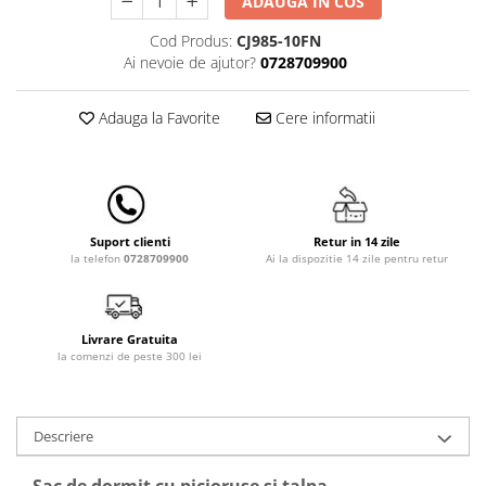
ADAUGA IN COS
Lampi de veghe
Cod Produs:
CJ985-10FN
Mobilier Birou
Ai nevoie de ajutor?
0728709900
Saltele de infasat
Adauga la Favorite
Cere informatii
Retur in 14 zile
Suport clienti
Ai la dispozitie 14 zile pentru retur
la telefon
0728709900
Livrare Gratuita
la comenzi de peste 300 lei
Descriere
Sac de dormit cu picioruse si talpa