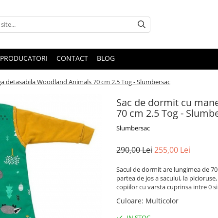
PRODUCATORI
CONTACT
BLOG
a detasabila Woodland Animals 70 cm 2.5 Tog - Slumbersac
Sac de dormit cu man
70 cm 2.5 Tog - Slumb
Slumbersac
290,00 Lei
255,00 Lei
Sacul de dormit are lungimea de 70 
partea de jos a sacului, la picioru
copiilor cu varsta cuprinsa intre 0 si 
Culoare
:
Multicolor
IN STOC