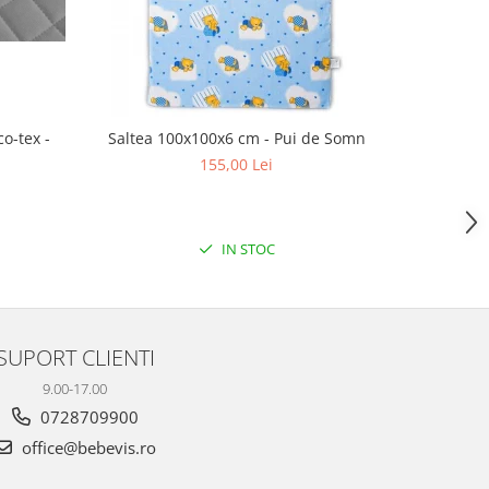
o-tex -
Saltea 100x100x6 cm - Pui de Somn
Saltea 1
155,00 Lei
IN STOC
SUPORT CLIENTI
9.00-17.00
0728709900
office@bebevis.ro