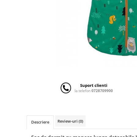
Scaune auto copii
Camera copilului
Patuturi copii
Patuturi lemn pana la 120 x 60 cm
Patuturi lemn 140 x 70 cm
Patuturi lemn 160 x 80 cm
Pat tineret
Patuturi pliabile si tarcuri de joaca
Saltele patut copii
Saltele mici
Suport clienti
Saltele de la 120 x 60 cm
la telefon
0728709900
Saltele de la 140 x 70 cm
Saltele 127 x 63 cm
Saltele de la 160 x 80 cm
Lenjerii patuturi
Review-uri
(0)
Descriere
Lenjerii patut 120 x 60 cm