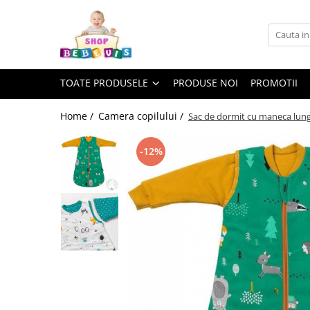
Toate Produsele
Carucioare copii
TOATE PRODUSELE
PRODUSE NOI
PROMOTII
Carucioare copii sport
Carucioare copii 2in1
Home /
Camera copilului /
Sac de dormit cu maneca lung
Carucioare copii 3in1
-12%
Carucioare gemeni
Accesorii carucioare copii
Genti mamici
Huse ploaie si antiinsecte
Saci si invelitoare
Adaptoare
Umbrele carucioare
Accesorii diverse carucioare
Landouri pentru bebelusi