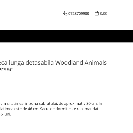
0728709900
0,00
eca lunga detasabila Woodland Animals
ersac
cm si latimea, in zona subratului, de aproximativ 30 cm. In
se, latimea este de 46 cm. Sacul de dormit este recomandat
6 luni.