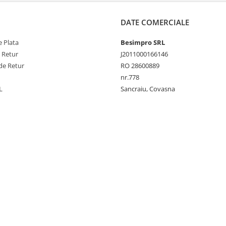
DATE COMERCIALE
 Plata
Besimpro SRL
e Retur
J2011000166146
de Retur
RO 28600889
nr.778
L
Sancraiu, Covasna