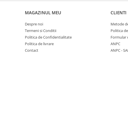
Seturi de hranire
MAGAZINUL MEU
CLIENTI
Joaca si sport exterior
Trambuline
Despre noi
Metode de
Termeni si Conditii
Politica d
Centre de joaca exterior
Politica de Confidentialitate
Formular 
Patine de gheata
Politica de livrare
ANPC
Patine gheata reglabile
Contact
ANPC - SA
Patine gheata fixe
Corturi si casute copii
Baschet
SANIUTE
Mese de Tenis
Articole de plaja
Jucarii pentru copii
Aparate fitness
Benzi de Alergare