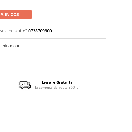
A IN COS
evoie de ajutor?
0728709900
informatii
Livrare Gratuita
la comenzi de peste 300 lei