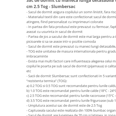
Sac de dormit cu maneca lunga detasabila
Lenjerii patut 140 x 70 cm
cm 2.5 Tog - Slumbersac
Lenjerie patuturi tineret
- Sacul de dormit asigura copilului un somn linistit, fara ri
Baldachin patut
- Materialul textil din care este confectionat sacul de dormi
Paturici copii
atingere, fiind personalizat cu imprimeuri colorate
- In partea din fata produsul este prevazut cu fermoar, fapt
Perne copii si mamici
asezat cu usurinta in sacul de dormit
Protectii saltea
- Partea de jos a sacului de dormit este mai larga pentru a-i
picioarele si sa se aseze intr-o pozitie comoda
Comode copii
- Sacul de dormit este prevazut cu maneci lungi detasabile,
Bariere de protectie pat
- TOG este unitatea de masura internationala pentru gradul
imbracaminte
Porti de siguranta
- Exista mai multi factori care influenteaza alegerea celui 
Dulap si cutii jucarii
copilul le poarta pe sub sacul de dormit (pijamaua) si cali
etc
Sac de dormit copii
- Sacii de dormit Slumbersac sunt confectionati in 5 varian
“rezistenta termica” (TOG):
Fotolii copii
a) 0.2 TOG si 0.5 TOG sunt recomandate pentru lunile cald
Leagane & balansoare & sezlonguri
b) 1.0 TOG este recomandat pentru lunile calde (18ºC - 24º
c) 2.5 TOG este recomandat pentru lunile racoroase (15ºC 
Covorase de joaca
d) 3.5 TOG este recomandat pentru lunile friguroase (sub 
- Umplutura acestui sac de dormit este de 2.5 Tog
Carusele patut
- Captuseala sacului este realizata din 100% bumbac organ
Lampi de veghe
- Sacul de dormit are lungimea de 70 cm si latimea, in zona