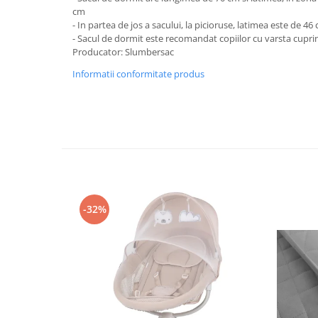
cm
Mobilier Birou
- In partea de jos a sacului, la picioruse, latimea este de 46
Saltele de infasat
- Sacul de dormit este recomandat copiilor cu varsta cuprins
Producator: Slumbersac
Scaun masa copii
Informatii conformitate produs
La plimbare
Biciclete
Biciclete copii cu roti 10 inch (2-4
ani)
Biciclete copii cu roti 12 inch (3-6
ani)
Biciclete copii cu roti 14 inch (3-7
ani)
-32%
Biciclete copii cu roti 16 inch (4-9
ani)
Biciclete copii cu roti 20 inch
Biciclete cu roti 24 inch
Biciclete cu roti 26 inch
Biciclete cu roti 27 inch