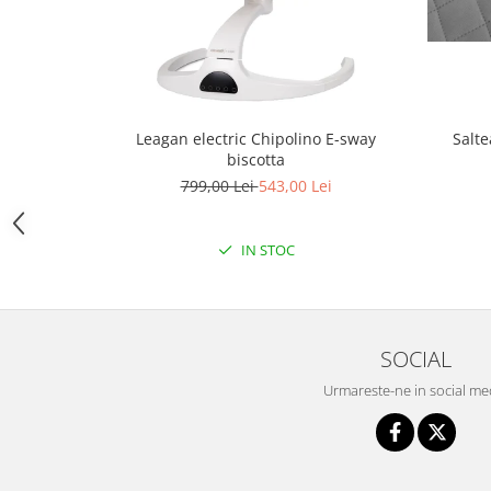
Triciclete copii si adulti
Trotinete copii si adulti
Biciclete fara pedale
Masinute fara pedale
Salte
Leagan electric Chipolino E-sway
Karturi si masinute cu pedale
biscotta
Role copii si adulti
799,00 Lei
543,00 Lei
Masinute si motociclete electrice
Marsupii
IN STOC
Premergatoare
Skateboard
Scaune de biciclete copii
SOCIAL
Baita, Igiena, Siguranta
Urmareste-ne in social me
Baie
Lenjerie mamici
Olite