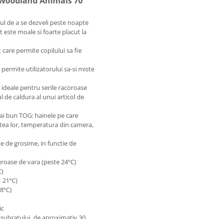
 Woodland Animals 70
scul de a se dezveli peste noapte
t este moale si foarte placut la
 care permite copilului sa fie
 permite utilizatorului sa-si miste
 ideale pentru serile racoroase
 de caldura al unui articol de
mai bun TOG: hainele pe care
tatea lor, temperatura din camera,
te de grosime, in functie de
uroase de vara (peste 24ºC)
C)
– 21ºC)
18ºC)
ic
 subratului, de aproximativ 30