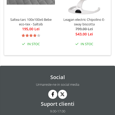
Saltea tarc 100x100x6 Bebe
Leagan electric Chipolino E-
eco-tex - Saltsib
sway biscotta
195,00 Lei
799,00 Lei
543,00 Lei
IN STOC
IN STOC
Social
Urmareste-ne in social media
Suport clienti
9.00-17.00