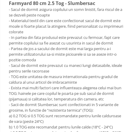
Farmyard 80 cm 2.5 Tog - Slumbersac
- Sacul de dormit asigura copilului un somn linistit, fara riscul de a
se dezveli peste noapte
- Materialul textil din care este confectionat sacul de dormit este
moale si foarte placut la atingere, fiind personalizat cu imprimeuri
colorate
- In partea din fata produsul este prevazut cu fermoar, fapt care
permite copilului sa fie asezat cu usurinta in sacul de dormit
- Partea de jos a sacului de dormit este mai larga pentru a-i
permite utilizatorului sa-si miste picioarele si sa se aseze intr-o
pozitie comoda
- Sacul de dormit este prevazut cu maneci lungi detasabile, ideale
pentru serile racoroase
- TOG este unitatea de masura internationala pentru gradul de
caldura al unui articol de imbracaminte
- Exista mai multi factori care influenteaza alegerea celui mai bun
TOG: hainele pe care copilul le poarta pe sub sacul de dormit
(pijamaua) si calitatea lor, temperatura din camera, etc
- Sacii de dormit Slumbersac sunt confectionati in 5 variante de
grosime, in functie de “rezistenta termica” (TOG):
a) 0.2 TOG si 0.5 TOG sunt recomandate pentru lunile calduroase
de vara (peste 24ºC)
b) 1.0 TOG este recomandat pentru lunile calde (18ºC - 24ºC)