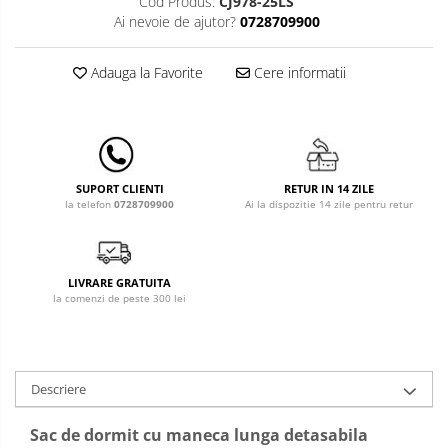
Leagane & balansoare & sezlonguri
Cod Produs:
CJ978-25LS
Ai nevoie de ajutor?
0728709900
Covorase de joaca
Adauga la Favorite
Cere informatii
Carusele patut
Lampi de veghe
Mobilier Birou
Saltele de infasat
RETUR IN 14 ZILE
SUPORT CLIENTI
Ai la dispozitie 14 zile pentru retur
la telefon
0728709900
LIVRARE GRATUITA
la comenzi de peste 300 lei
Descriere
Sac de dormit cu maneca lunga detasabila