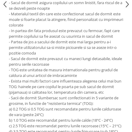
- Sacul de dormit asigura copilului un somn linistit, fara riscul de a
se dezveli peste noapte
- Materialul textil din care este confectionat sacul de dormit este
moale si foarte placut la atingere, fiind personalizat cu imprimeuri
colorate
- In partea din fata produsul este prevazut cu fermoar, fapt care
permite copilului sa fie asezat cu usurinta in sacul de dormit
- Partea de jos a sacului de dormit este mai larga pentru a-i
permite utilizatorului sa-si miste picioarele si sa se aseze intr-o
pozitie comoda
- Sacul de dormit este prevazut cu maneci lungi detasabile, ideale
pentru serile racoroase
- TOG este unitatea de masura internationala pentru gradul de
caldura al unui articol de imbracaminte
- Exista mai multi factori care influenteaza alegerea celui mai bun
TOG: hainele pe care copilul le poarta pe sub sacul de dormit
(pijamaua) si calitatea lor, temperatura din camera, etc
- Sacii de dormit Slumbersac sunt confectionati in 5 variante de
grosime, in functie de “rezistenta termica” (TOG):
a) 0.2 TOG si 0.5 TOG sunt recomandate pentru lunile calduroase
de vara (peste 24ºC)
b) 1.0 TOG este recomandat pentru lunile calde (18ºC - 24ºC)
c) 2.5 TOG este recomandat pentru lunile racoroase (15ºC – 21ºC)
d) 3.5 TOG este recomandat pentru lunile friguroase (sub 18ºC)