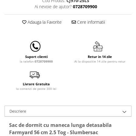
Cod Produs:
CJ970-25LS
Lampi de veghe
Ai nevoie de ajutor?
0728709900
Mobilier Birou
Adauga la Favorite
Cere informatii
Saltele de infasat
Retur in 14 zile
Suport clienti
Ai la dispozitie 14 zile pentru retur
la telefon
0728709900
Livrare Gratuita
la comenzi de peste 300 lei
Descriere
Sac de dormit cu maneca lunga detasabila
Farmyard 56 cm 2.5 Tog - Slumbersac