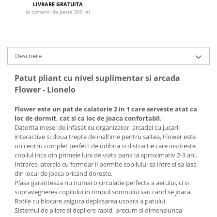
LIVRARE GRATUITA
la comenzi de peste 300 lei
Descriere
Patut pliant cu nivel suplimentar si arcada
Flower - Lionelo
Flower este un pat de calatorie 2 in 1 care serveste atat ca
loc de dormit, cat si ca loc de joaca confortabil.
Datorita mesei de infasat cu organizator, arcadei cu jucarii
interactive si doua trepte de inaltime pentru saltea, Flower este
un centru complet perfect de odihna si distractie care insoteste
copilul inca din primele luni de viata pana la aproximativ 2-3 ani.
Intrarea laterala cu fermoar ii permite copilului sa intre si sa iasa
din locul de joaca oricand doreste.
Plasa garanteaza nu numai o circulatie perfecta a aerului, ci si
supravegherea copilului in timpul somnului sau cand se joaca.
Rotile cu blocare asigura deplasarea usoara a patului.
Sistemul de pliere si depliere rapid, precum si dimensiunea