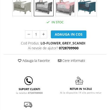
Leagane & balansoare & sezlonguri
Covorase de joaca
Carusele patut
IN STOC
Lampi de veghe
ADAUGA IN COS
Mobilier Birou
Cod Produs:
LO-FLOWER_GREY_SCANDI
Saltele de infasat
Ai nevoie de ajutor?
0728709900
Adauga la Favorite
Cere informatii
RETUR IN 14 ZILE
SUPORT CLIENTI
Ai la dispozitie 14 zile pentru retur
la telefon
0728709900