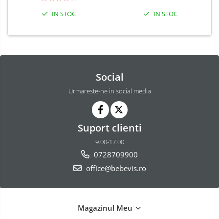
IN STOC
IN STOC
Social
Urmareste-ne in social media
Suport clienti
9.00-17.00
0728709900
office@bebevis.ro
Magazinul Meu