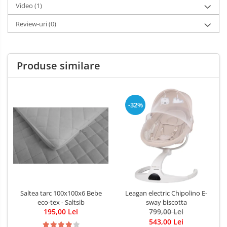
Video
(1)
Review-uri
(0)
Produse similare
-32%
Saltea tarc 100x100x6 Bebe
Leagan electric Chipolino E-
eco-tex - Saltsib
sway biscotta
195,00 Lei
799,00 Lei
543,00 Lei