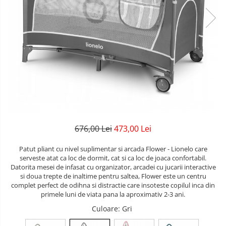
Lenjerii patuturi
Bare - Discuri - Greutati
Tensiometre
Trotinete copii si adulti
Lenjerii patut 120 x 60 cm
Saltele si Covoare sport Fitness
Termometre camera si baie
Lenjerii patut 140 x 70 cm
Biciclete fara pedale
sau Yoga
Termometre copii si bebe
Lenjerie patuturi tineret
Masinute fara pedale
Alte Sporturi
Baldachin patut
Karturi si masinute cu pedale
Paturici copii
Mingi fitness si medicinale
Perne copii si mamici
Role copii si adulti
Scara antrenament
Protectii saltea
Masinute si motociclete electrice
Comode copii
Marsupii
676,00 Lei
473,00 Lei
Bariere de protectie pat
Premergatoare
Patut pliant cu nivel suplimentar si arcada Flower - Lionelo care
Porti de siguranta
serveste atat ca loc de dormit, cat si ca loc de joaca confortabil.
Skateboard
Datorita mesei de infasat cu organizator, arcadei cu jucarii interactive
Dulap si cutii jucarii
si doua trepte de inaltime pentru saltea, Flower este un centru
Scaune de biciclete copii
complet perfect de odihna si distractie care insoteste copilul inca din
Sac de dormit copii
primele luni de viata pana la aproximativ 2-3 ani.
Fotolii copii
Culoare
: Gri