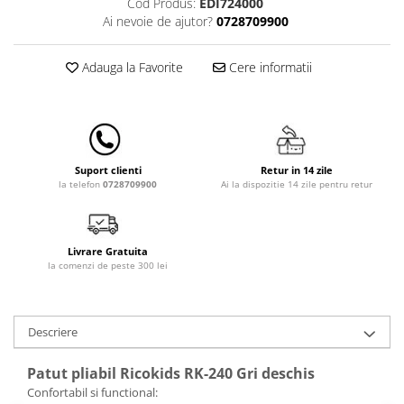
Cod Produs:
EDI724000
Lampi de veghe
Ai nevoie de ajutor?
0728709900
Mobilier Birou
Adauga la Favorite
Cere informatii
Saltele de infasat
Retur in 14 zile
Suport clienti
Ai la dispozitie 14 zile pentru retur
la telefon
0728709900
Livrare Gratuita
la comenzi de peste 300 lei
Descriere
Patut pliabil Ricokids RK-240 Gri deschis
Confortabil si functional: