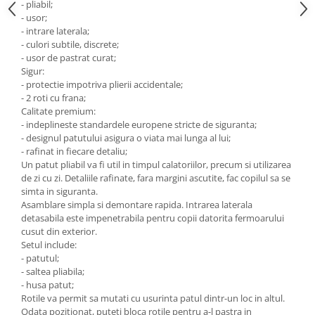
- pliabil;
- usor;
- intrare laterala;
- culori subtile, discrete;
- usor de pastrat curat;
Sigur:
- protectie impotriva plierii accidentale;
- 2 roti cu frana;
Calitate premium:
- indeplineste standardele europene stricte de siguranta;
- designul patutului asigura o viata mai lunga al lui;
- rafinat in fiecare detaliu;
Un patut pliabil va fi util in timpul calatoriilor, precum si utilizarea
de zi cu zi. Detaliile rafinate, fara margini ascutite, fac copilul sa se
simta in siguranta.
Asamblare simpla si demontare rapida. Intrarea laterala
detasabila este impenetrabila pentru copii datorita fermoarului
cusut din exterior.
Setul include:
- patutul;
- saltea pliabila;
- husa patut;
Rotile va permit sa mutati cu usurinta patul dintr-un loc in altul.
Odata pozitionat, puteti bloca rotile pentru a-l pastra in