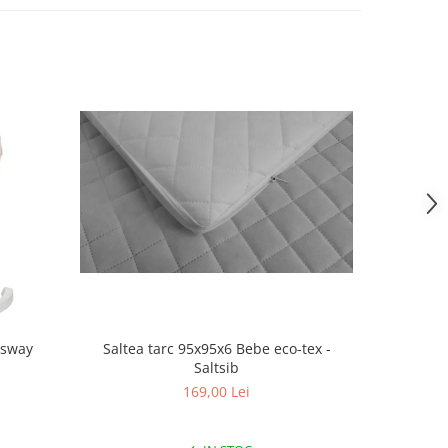
Saltea tarc 95x95x6 Bebe eco-tex -
-sway
Saltea 
Saltsib
169,00 Lei