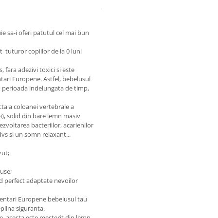
e sa-i oferi patutul cel mai bun
tuturor copiilor de la 0 luni
fara adezivi toxici si este
ari Europene. Astfel, bebelusul
 o perioada indelungata de timp,
cta a
coloanei vertebrale a
), solid
din bare lemn masiv
zvoltarea bacteriilor, acarienilor
vs si un somn relaxant...
zut;
ruse;
ind perfect adaptate nevoilor
entari Europene bebelusul tau
eplina siguranta.
ne, acesta este mesterit din lemn