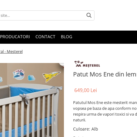
PRODUCATORI
CONTACT
BLOG
al - Mesterel
Patut Mos Ene din lemn
649,00 Lei
Patutul Mos Ene este mesterit manual
vopsea pe baza de apa conform noil
respira urma de vapori toxici si va 
naturii.
Culoare
:
Alb