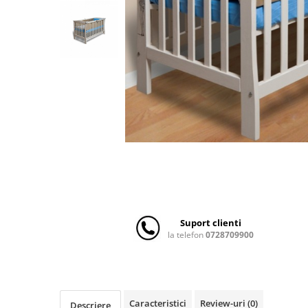
Scaune auto copii
Camera copilului
Patuturi copii
Patuturi lemn pana la 120 x 60 cm
Patuturi lemn 140 x 70 cm
Patuturi lemn 160 x 80 cm
Pat tineret
Patuturi pliabile si tarcuri de joaca
Saltele patut copii
Saltele mici
Saltele de la 120 x 60 cm
Saltele de la 140 x 70 cm
Suport clienti
la telefon
0728709900
Saltele 127 x 63 cm
Saltele de la 160 x 80 cm
Lenjerii patuturi
Lenjerii patut 120 x 60 cm
Caracteristici
Review-uri
(0)
Descriere