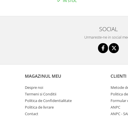
IN STOC
Seturi de hranire
Joaca si sport exterior
Trambuline
SOCIAL
Centre de joaca exterior
Urmareste-ne in social me
Patine de gheata
Patine gheata reglabile
Patine gheata fixe
Corturi si casute copii
Baschet
MAGAZINUL MEU
CLIENTI
SANIUTE
Despre noi
Metode de
Mese de Tenis
Termeni si Conditii
Politica d
Articole de plaja
Politica de Confidentialitate
Formular 
Politica de livrare
ANPC
Jucarii pentru copii
Contact
ANPC - SA
Aparate fitness
Benzi de Alergare