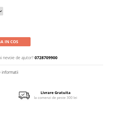
A IN COS
Ai nevoie de ajutor?
0728709900
informatii
Livrare Gratuita
la comenzi de peste 300 lei