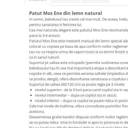
Lenjerii patut 140 x 70 cm
Lenjerie patuturi tineret
Patut Mos Ene din lemn natural
Baldachin patut
In somn, bebelusul tau creste cel mai mult. De aceea, trebui
Paturici copii
pentru sanatatea si fericirea lui.
Cea mai naturala alegere este patutul Mos Ene recomandat 
Perne copii si mamici
pana la 3-4 anisori.
Protectii saltea
Patutul Mos Ene este mesterit manual din lemn special ales, 
Comode copii
colorat cu vopsea pe baza de apa conform noilor reglement
tau nu va respira urma de vapori toxici si va dormi linistit
Bariere de protectie pat
ca in sanul naturii.
Suportul
pt saltea este
ortopedic (
permite sustinerea core
Porti de siguranta
bebelusului tau în cea mai importanta etapa a dezvoltarii ei
Dulap si cutii jucarii
vopsite in alb
, ceea ce permite aerarea saltelei (
impiedica de
ce produc alergii), ofera
dezvoltarea sanatoasa a copilului d
Sac de dormit copii
Suportul de saltea
(60/120 cm)
se poate regla pe 3 nivele:
nivelul superior– de la 0 luni pana cand copilul sta in se
Fotolii copii
nivelul intermediar – dupa ce copilul sta in sezut;
Leagane & balansoare & sezlonguri
nivelul inferior – dupa ce copilul se poate ridica in picio
Cele trei nivele de inaltime, ofera comoditate parintilor fi
Covorase de joaca
acestora.
Deasemenea gratie barelor dispuse conform noilor reglem
Carusele patut
se va putea ridica intai in fundulet si apoi in picioruse in d
Lampi de veghe
Nu va lasati pacaliti de designul delicat al patutului Mos E