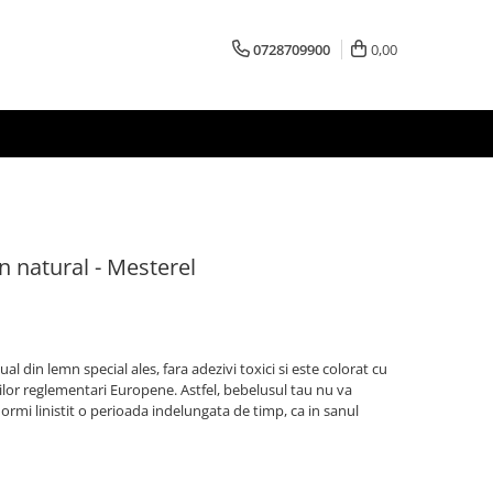
0728709900
0,00
 natural - Mesterel
 din lemn special ales, fara adezivi toxici si este colorat cu
or reglementari Europene. Astfel, bebelusul tau nu va
dormi linistit o perioada indelungata de timp, ca in sanul