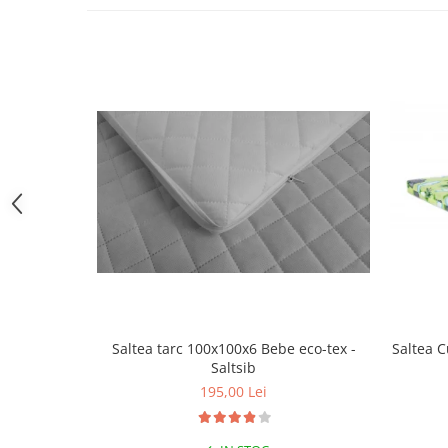
Triciclete copii si adulti
Trotinete copii si adulti
Biciclete fara pedale
Masinute fara pedale
Karturi si masinute cu pedale
Role copii si adulti
Masinute si motociclete electrice
Marsupii
Premergatoare
Skateboard
Scaune de biciclete copii
Saltea tarc 100x100x6 Bebe eco-tex -
Saltea C
Baita, Igiena, Siguranta
Saltsib
Baie
195,00 Lei
Lenjerie mamici
Olite