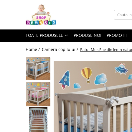
Toate Produsele
Carucioare copii
TOATE PRODUSELE
PRODUSE NOI
PROMOTII
Carucioare copii sport
Carucioare copii 2in1
Home /
Camera copilului /
Patut Mos Ene din lemn natur
Carucioare copii 3in1
Carucioare gemeni
Accesorii carucioare copii
Genti mamici
Huse ploaie si antiinsecte
Saci si invelitoare
Adaptoare
Umbrele carucioare
Accesorii diverse carucioare
Landouri pentru bebelusi