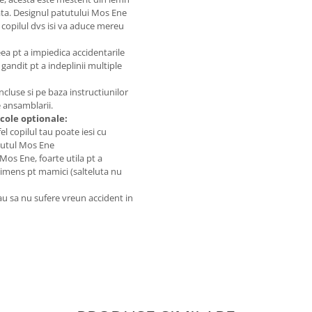
gata. Designul patutului Mos Ene
 copilul dvs isi va aduce mereu
ea pt a impiedica accidentarile
 gandit pt a indeplinii multiple
cluse si pe baza instructiunilor
 ansamblarii.
cole optionale:
 copilul tau poate iesi cu
atutul Mos Ene
s Ene, foarte utila pt a
 imens pt mamici (salteluta nu
au sa nu sufere vreun accident in