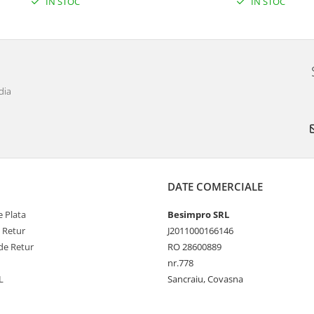
IN STOC
IN STOC
dia
DATE COMERCIALE
 Plata
Besimpro SRL
e Retur
J2011000166146
de Retur
RO 28600889
nr.778
L
Sancraiu, Covasna