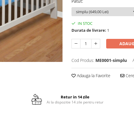
Patut
:
IN STOC
Durata de livrare:
1
ADAUG
Cod Produs:
ME0001-simplu
Adauga la Favorite
Cere 
Retur in 14 zile
Ai la dispozitie 14 zile pentru retur