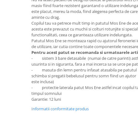
masiv fiind foarte rezistent garantand o utilizare indelun
Mobilier Birou
este placut, mereu la moda, fiind alegerea perfecta de care
Saltele de infasat
aminte cu drag.
Copilul tau va petrece mult timp in patutul Mos Ene de ace
Scaun masa copii
acesta este prevazut cu muchii si colturi rotunjite si special
La plimbare
functionalitati, ceea ce garanteaza utilizare indelungata.
Patutul Mos Ene se monteaza rapid cu ajutorul feroneriei in
Biciclete
de utilizare, iar cutia contine toate componentele necesare
Biciclete copii cu roti 10 inch (2-4
Pentru acest patut se recomanda si urmatoarele arti
ani)
- sistem 3 bare detasabile (numai de catre parinti) astfel
usurinta si in siguranta, fara a mai incerca sa se urce pe p
Biciclete copii cu roti 12 inch (3-6
- masuta din lemn pentru infasat atasabila pe patutul Mo
ani)
schimba si pregatii bebelusul pentru somn fiind un ajutor
Biciclete copii cu roti 14 inch (3-7
este inclusa)
ani)
- protectie laterala patut Mos Ene astfel incat copilul t
timpul somnului
Biciclete copii cu roti 16 inch (4-9
Garantie: 12 luni
ani)
Biciclete copii cu roti 20 inch
Informatii conformitate produs
Biciclete cu roti 24 inch
Biciclete cu roti 26 inch
Biciclete cu roti 27 inch